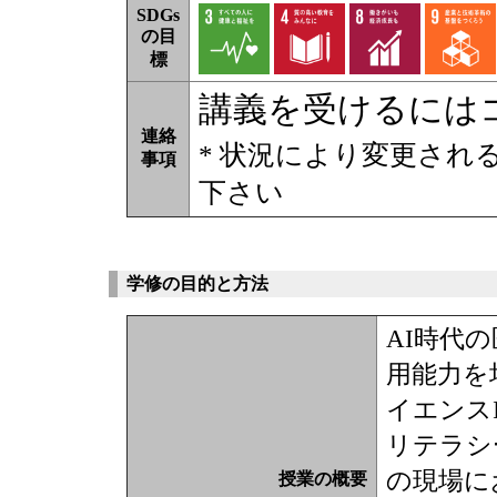
SDGs
の目
標
講義を受けるには
連絡
* 状況により変更され
事項
下さい
学修の目的と方法
AI時代
用能力を
イエンス
リテラシ
の現場に
授業の概要