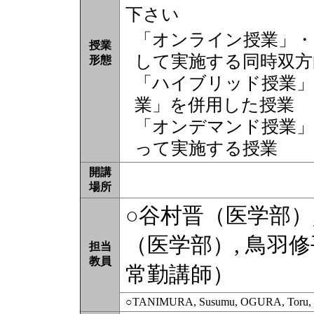
下さい
「オンライン授業」・
授業
して実施する同時双方
形態
「ハイブリッド授業」
業」を併用した授業
「オンデマンド授業」
って実施する授業
開講
場所
○谷村晋（医学部）,
（医学部）, 鳥羽
担当
教員
常勤講師）
○TANIMURA, Susumu, OGURA, Toru, 