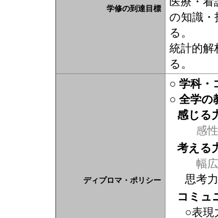
医療・看
学修の到達目標
の知識・
る。
統計的解
る。
○ 学科
○ 全学
感じる
感
考える
幅広
思考
ディプロマ・ポリシー
コミュ
○表現