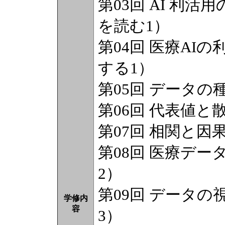
第03回 AI 利
を読む1）
第04回 医療AI
する1）
第05回 データ
第06回 代表値と
第07回 相関と因
第08回 医療デ
2）
第09回 データ
学修内
容
3）