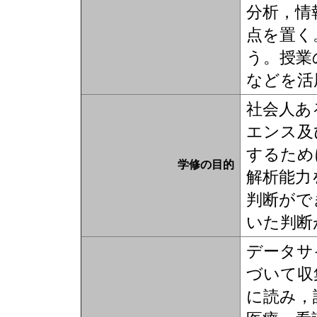
分析，情
点を置く
う。授業
などを活
社会人あ
エンス及
するため
学修の目的
解析能力
判断がで
いた判断
データサ
づいて収
に読み，