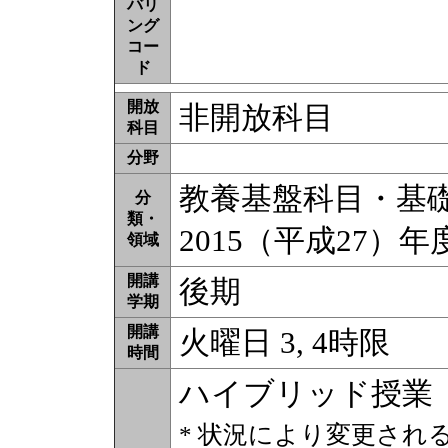
バリ
ング
コー
ド
開放
非開放科目
科目
分野
教養基盤科目・基礎教
分
類・
2015（平成27）
領域
開講
後期
学期
開講
火曜日 3, 4時限
時間
ハイブリッド授業
* 状況により変更され