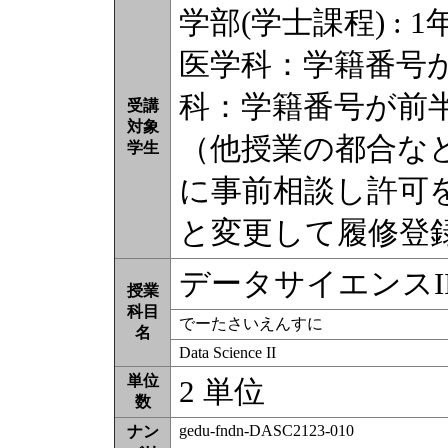
学部(学士課程) : 1
医学科：学籍番号が
科：学籍番号が前半
受講
対象
（他授業の都合な
学生
に事前相談し許可
と変更して履修登
データサイエンスI
授業
科目
でーたさいえんすに
名
Data Science II
単位
2 単位
数
gedu-fndn-DASC2123-010
ナン