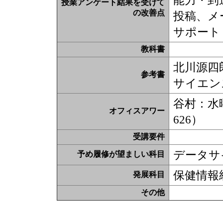
能力・到
授業アンケート結果を受けて
の改善点
投稿、メ
サポート
教科書
北川源四
参考書
サイエンス
谷村：水曜
オフィスアワー
626）
受講要件
データサ
予め履修が望ましい科目
保健情報
発展科目
その他