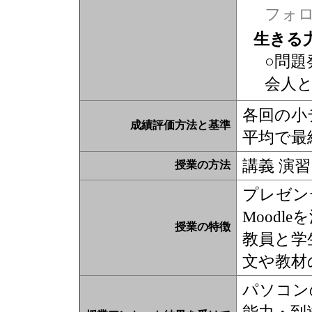
フォ
生きる
○問題
会人
各回の小
成績評価方法と基準
平均で最
講義 演習
授業の方法
プレゼン
Moodl
授業の特徴
教員と学
文や教材
パソコン