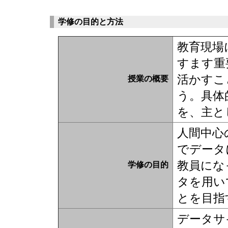
学修の目的と方法
教育現場
すます重
活かすこ
授業の概要
う。具体
を、主と
人間中心
でデータ
教員にな
学修の目的
タを用い
とを目指
データサ