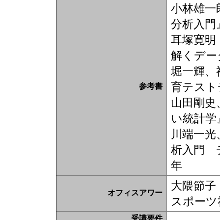
小林雄一
分析入門』
耳塚寛明
解くデー
堀一輝、福
育テスト
参考書
山田剛史
い統計学
川端一光
析入門 
年
大隈節子 
オフィスアワー
スポーツ
受講要件