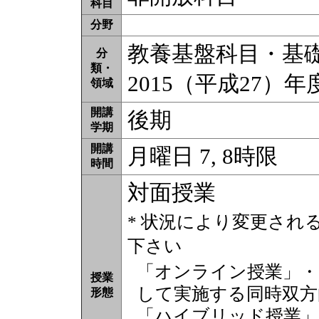
科目
分野
教養基盤科目・基礎教
分
類・
2015（平成27）
領域
開講
後期
学期
開講
月曜日 7, 8時限
時間
対面授業
* 状況により変更され
下さい
「オンライン授業」・
授業
して実施する同時双方
形態
「ハイブリッド授業」