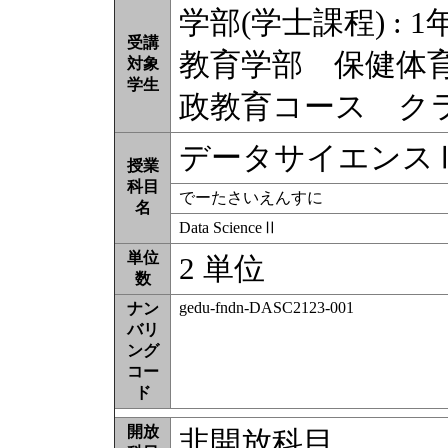
学部(学士課程) : 1
受講
教育学部 保健体
対象
学生
政教育コース ク
データサイエンス
授業
科目
でーたさいえんすに
名
Data ScienceⅡ
単位
2 単位
数
gedu-fndn-DASC2123-001
ナン
バリ
ング
コー
ド
開放
非開放科目