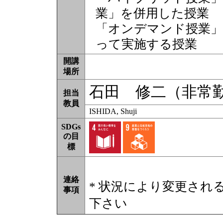
業」を併用した授業
「オンデマンド授業」
って実施する授業
開講
場所
石田 修二（非常
担当
教員
ISHIDA, Shuji
SDGs
の目
標
連絡
* 状況により変更され
事項
下さい