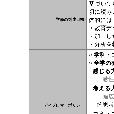
基づいて
切に読み
体的には
学修の到達目標
・教育デ
・加工し
・分析を
○ 学科
○ 全学
感じる
感
考える
幅広
的思
ディプロマ・ポリシー
コミュ