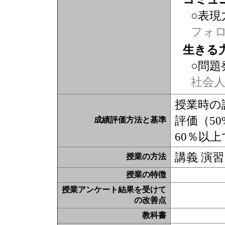
○表現
フォ
生きる
○問題
社会
授業時の
評価（50
成績評価方法と基準
60％以
講義 演習
授業の方法
授業の特徴
授業アンケート結果を受けて
の改善点
教科書