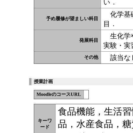
い．
化学基礎
予め履修が望ましい科目
目．
生化学や
発展科目
実験・実
該当な
その他
授業計画
MoodleのコースURL
食品機能，生活習
キーワ
品，水産食品，糖
ード