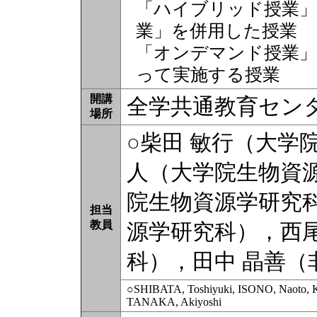
「ハイブリッド授業」
業」を併用した授業
「オンデマンド授業」
って実施する授業
開講
全学共通教育セン
場所
○柴田 敏行（大学
人（大学院生物資
院生物資源学研究
担当
教員
源学研究科），西
科），田中 晶善（
○SHIBATA, Toshiyuki, ISONO, Naoto, 
TANAKA, Akiyoshi