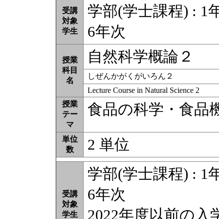
学部(学士課程) : 1年
受講
対象
6年次
学生
自然科学概論２
授業
科目
しぜんかがくがいろん２
名
Lecture Course in Natural Science 2
授業
食品の科学・食品
テー
マ
単位
2 単位
数
学部(学士課程) : 1年
6年次
受講
対象
2022年度以前の
学生