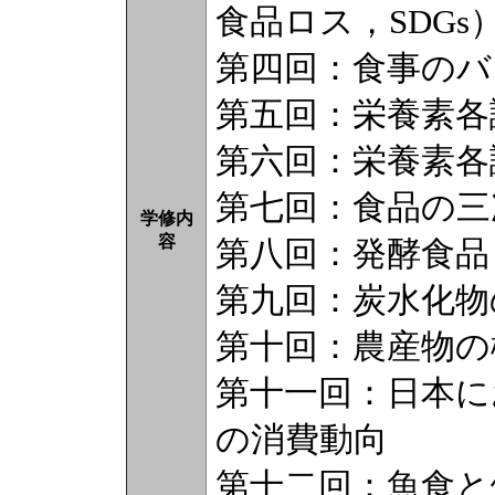
食品ロス，SDGs
第四回：食事のバ
第五回：栄養素各
第六回：栄養素各
第七回：食品の三
学修内
容
第八回：発酵食品
第九回：炭水化物
第十回：農産物の
第十一回：日本に
の消費動向
第十二回：魚食と