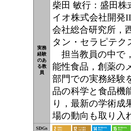
柴田 敏行：盛田
イオ株式会社開発I
会社総合研究所，
タン・セラピテ
実務
担当教員の中で，
経験
のあ
能性食品，創薬の
る教
員
部門での実務経験
品の科学と食品機
り，最新の学術成
場の動向も取り入
SDGs