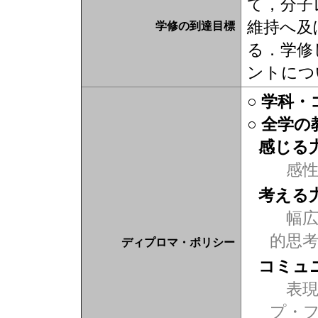
て，分子
維持へ及
学修の到達目標
る．学修
ントにつ
○ 学科
○ 全学
感じる
感
考える
幅広
的思
ディプロマ・ポリシー
コミュ
表現力
プ・