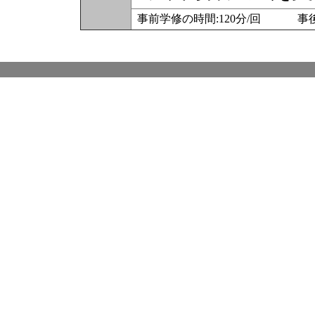
事前学修の時間:120分/回 事後学