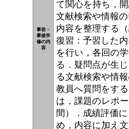
て関心を持ち，開
文献検索や情報の
内容を整理する（
事前・
事後学
復習：予習した内
修の内
容
を行い，各回の学
る．疑問点が生じ
る文献検索や情報
教員へ質問をする
は，課題のレポー
間）．成績評価に
め，内容に加え文