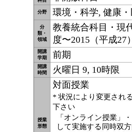
科目
環境・科学, 健康・
分野
教養統合科目・現代科
分
類・
度〜2015（平成2
領域
開講
前期
学期
開講
火曜日 9, 10時限
時間
対面授業
* 状況により変更され
下さい
「オンライン授業」・
授業
して実施する同時双方
形態