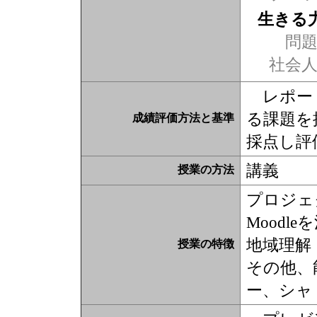
生きる
問題
社会
レポート
る課題を
成績評価方法と基準
採点し評
講義
授業の方法
プロジェ
Moodl
地域理解
授業の特徴
その他、
ー、シャ