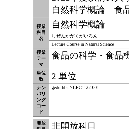
自然科学概論 食
自然科学概論
授業
科目
しぜんかがくがいろん
名
Lecture Course in Natural Science
授業
食品の科学・食品
テー
マ
単位
2 単位
数
gedu-libr-NLEC1122-001
ナン
バリ
ング
コー
ド
開放
非開放科目