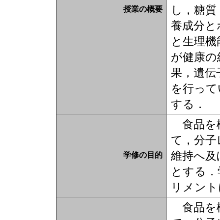
し，糖質
授業の概要
養成分と
と生理機
が健康の
果，遺伝
を行って
する．
食品を構
て，分子
維持へ及
学修の目的
とする．
リメント
食品を構