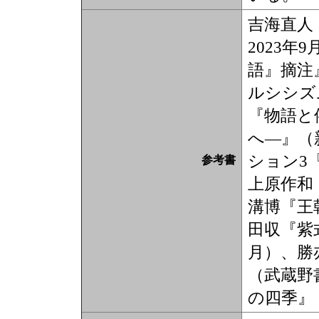
吉海直人
2023
語』摘注
ルシシズ
『物語と
へ―』（
ション3
参考書
上原作和
溝博『王
田収『紫
月）、勝
（武蔵野
の四季』