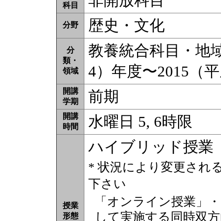
非開放科目
科目
歴史・文化
分野
教養統合科目・地域理
分
類・
4）年度〜2015（
領域
開講
前期
学期
開講
水曜日 5, 6時限
時間
ハイブリッド授業
* 状況により変更され
下さい
「オンライン授業」・
授業
して実施する同時双方
形態