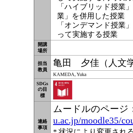
「ハイブリッド授業」
業」を併用した授業
「オンデマンド授業」
って実施する授業
開講
場所
亀田 夕佳（人文
担当
教員
KAMEDA, Yuka
SDGs
の目
標
ムードルのページ
u.ac.jp/moodle35/co
連絡
事項
* 状況により変更され