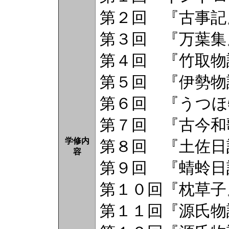
第２回 『古事記
第３回 『万葉集
第４回 『竹取物
第５回 『伊勢物
第６回 『うつほ
第７回 『古今和
学修内
第８回 『土佐日
容
第９回 『蜻蛉日
第１０回『枕草子
第１１回『源氏物