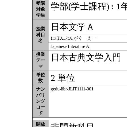
受講
学部(学士課程) : 1年
対象
学生
日本文学Ａ
授業
科目
にほんぶんがく えー
名
Japanese Literature A
授業
日本古典文学入門
テー
マ
単位
2 単位
数
gedu-libr-JLIT1111-001
ナン
バリ
ング
コー
ド
開放