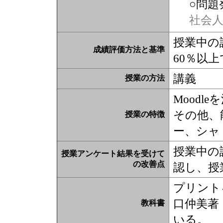
○問題
社会
授業中の
成績評価方法と基準
60％以上
講義
授業の方法
Moodl
その他、
授業の特徴
ー、シャ
授業中の
授業アンケート結果を受けて
の改善点
認し、授
プリント
口仲美著
教科書
いる。