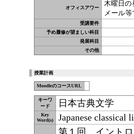
木曜日の
オフィスアワー
メール等
受講要件
予め履修が望ましい科目
発展科目
その他
授業計画
MoodleのコースURL
キーワ
日本古典文学
ード
Key
Japanese classical li
Word(s)
第１回 イント