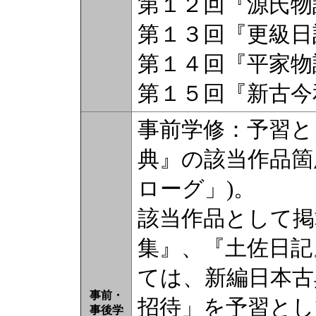
第１２回『源氏物
第１３回『更級日
第１４回『平家物
第１５回『新古今
事前学修：予習と
典』の該当作品箇
ローグ」)。
該当作品として掲
集』、『土佐日記
ては、新編日本古
事前・
招待」を予習とし
事後学