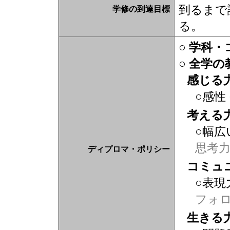
到るまで
学修の到達目標
る。
○ 学科
○ 全学
感じる
○感性
考える
○幅広
思考
ディプロマ・ポリシー
コミュ
○表現
フォ
生きる