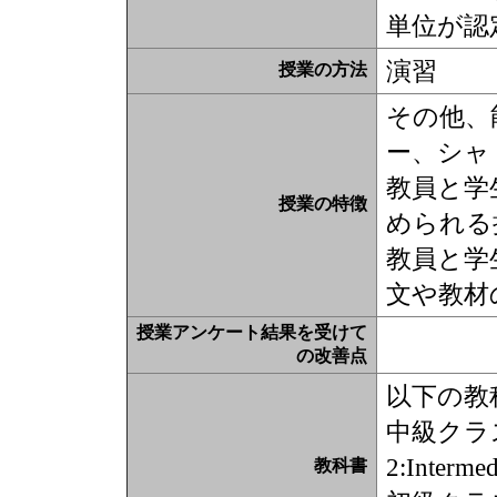
単位が認
演習
授業の方法
その他、
ー、シャ
教員と学
授業の特徴
められる
教員と学
文や教材
授業アンケート結果を受けて
の改善点
以下の教
中級クラス： S
2:Interme
教科書