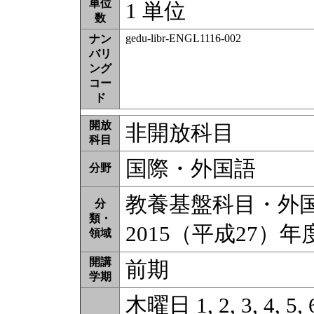
単位
1 単位
数
gedu-libr-ENGL1116-002
ナン
バリ
ング
コー
ド
開放
非開放科目
科目
国際・外国語
分野
教養基盤科目・外国語
分
類・
2015（平成27）
領域
開講
前期
学期
木曜日 1, 2, 3, 4, 5, 