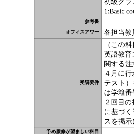
初級クラス： S
1:Basic 
参考書
各担当教
オフィスアワー
（この科
英語教育
関する注
４月に行
テスト）
受講要件
は学籍番
２回目の
に基づく
スを掲示
予め履修が望ましい科目