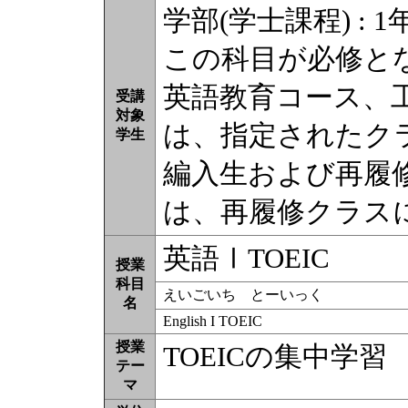
学部(学士課程) : 1
この科目が必修と
英語教育コース、
受講
対象
は、指定されたク
学生
編入生および再履
は、再履修クラス
英語ⅠTOEIC
授業
科目
えいごいち とーいっく
名
English I TOEIC
授業
TOEICの集中学習
テー
マ