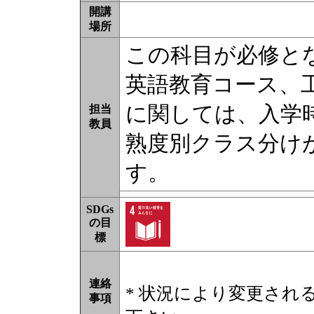
開講
場所
この科目が必修と
英語教育コース、
に関しては、入学
担当
教員
熟度別クラス分け
す。
SDGs
の目
標
連絡
* 状況により変更され
事項