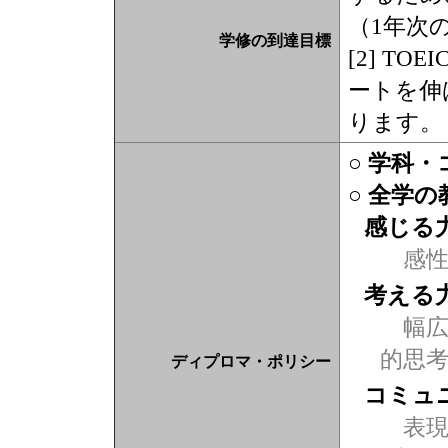
（1年次
学修の到達目標
[2] T
ートを伸
ります。
○ 学科
○ 全学
感じる
感
考える
幅広
的思
ディプロマ・ポリシー
コミュ
表現力