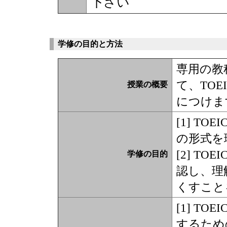
下さい
学修の目的と方法
専用の教科
て、TO
授業の概要
につけま
[1] T
の形式を
[2] T
学修の目的
認し、理
くすこと
[1] T
するため