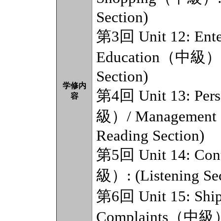
Section)
第3回 Unit 12: Ent
Education（中級）: (L
Section)
学修内
第4回 Unit 13: Pers
容
級）/ Management（
Reading Section)
第5回 Unit 14: Co
級）: (Listening Sec
第6回 Unit 15: Sh
Complaints（中級）: 