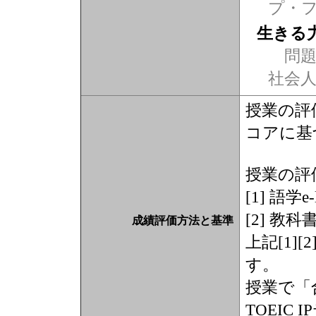
プ・
生きる
問題
社会
授業の評価
コアに基
授業の評
[1] 語学
[2] 教
成績評価方法と基準
上記[1]
す。
授業で「
TOEIC