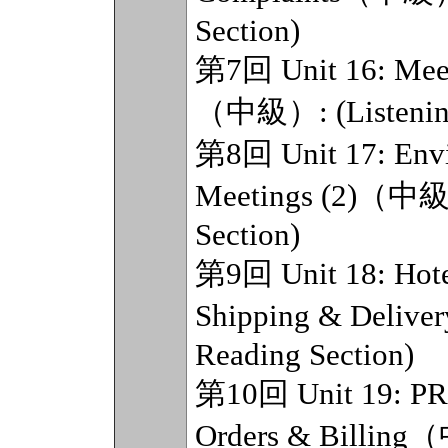
Section)
第7回 Unit 16: Me
（中級）: (Listening 
第8回 Unit 17: En
Meetings (2)（中級）:
Section)
第9回 Unit 18: Ho
Shipping & Delive
Reading Section)
第10回 Unit 19: P
Orders & Billing（