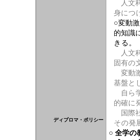
人文科
身につ
○変動
的知識
きる。
人文科
固有の
変動激
基盤と
自ら学
的確に
国際社
ディプロマ・ポリシー
その発
○ 全学