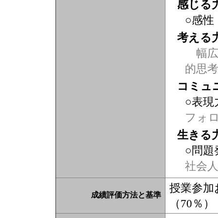
感じる
○感性
考える
幅広
的思
コミュ
○表現
フォ
生きる
○問題
社会
授業参加
成績評価方法と基準
（70％）