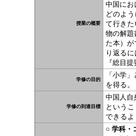
中国にお
どのよう
て行きた
授業の概要
物の解題
た本）が
り返るに
『総目提
「小学」
学修の目的
を得る。
中国人自
というこ
学修の到達目標
できるよ
○ 学科