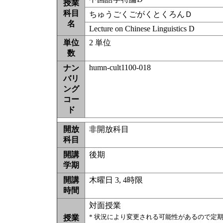
授業
科目
ちゅうごくごがくとくろんＤ
名
Lecture on Chinese Linguistics D
単位
2 単位
数
humn-cult1100-018
ナン
バリ
ング
コー
ド
開放
非開放科目
科目
開講
後期
学期
開講
木曜日 3, 4時限
時間
対面授業
* 状況により変更される可能性があるので定
授業