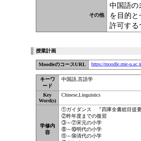
中国語の
を目的と
その他
許可する
授業計画
https://moodle.mie-u.ac
MoodleのコースURL
キーワ
中国語,言語学
ード
Key
Chinese,Linguistics
Word(s)
①ガイダンス 『四庫全書総目提
②昨年度までの復習
③～⑦宋元の小学
学修内
⑧～⑩明代の小学
容
⑪～⑭清代の小学