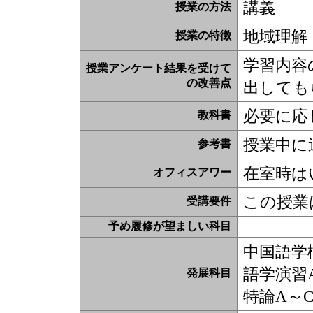
講義
授業の方法
地域理解
授業の特徴
学習内容
授業アンケート結果を受けて
の改善点
出しても
必要に応
教科書
授業中に
参考書
在室時は
オフィスアワー
この授業
受講要件
予め履修が望ましい科目
中国語学
語学演習
発展科目
特論A～