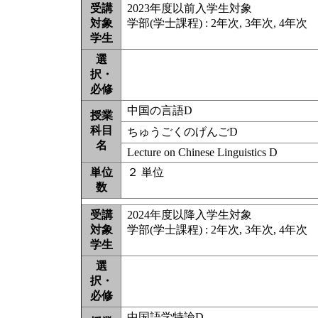
受講
2023年度以前入学生対象
対象
学部(学士課程) : 2年次, 3年次, 4年次
学生
選
択・
必修
中国の言語D
授業
科目
ちゅうごくのげんごD
名
Lecture on Chinese Linguistics D
単位
２ 単位
数
受講
2024年度以降入学生対象
対象
学部(学士課程) : 2年次, 3年次, 4年次
学生
選
択・
必修
中国語学特論D