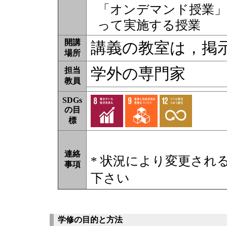
「オンデマンド授業」
って実施する授業
開講
講義の教室は，掲
場所
学外の専門家
担当
教員
SDGs
の目
標
連絡
* 状況により変更され
事項
下さい
学修の目的と方法