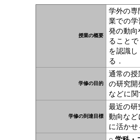
学外の専
業での学
発の動向
授業の概要
ることで
を認識し
る．
通常の授
の研究開
学修の目的
などに関
最近の研
動向など
学修の到達目標
に活かせ
○ 学科