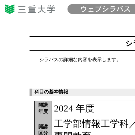
シ
シラバスの詳細な内容を表示します。
科目の基本情報
開講
2024 年度
年度
工学部情報工学科
開講
区分