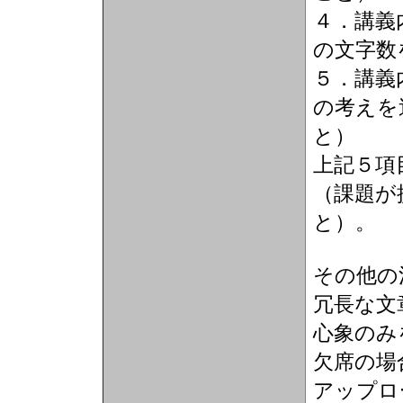
４．講義
の文字数
５．講義
の考えを
と）
上記５項
（課題が
と）。
その他の
冗長な文
心象のみ
欠席の場
アップロ