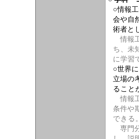
○情報
会や自
術者と
情報工
ち、未
に学習
○世界
立場の
ること
情報工
条件や
できる
専門分
し、説