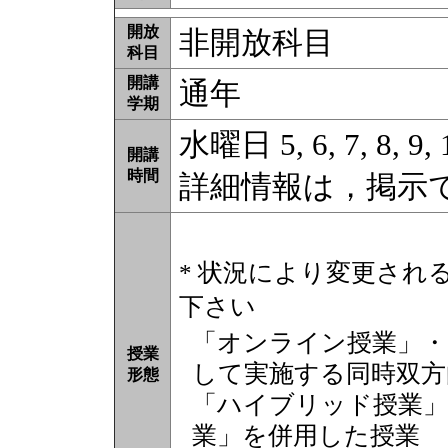
開放
非開放科目
科目
開講
通年
学期
水曜日 5, 6, 7, 8, 9
開講
時間
詳細情報は，掲示
* 状況により変更され
下さい
「オンライン授業」・
授業
して実施する同時双方
形態
「ハイブリッド授業」
業」を併用した授業