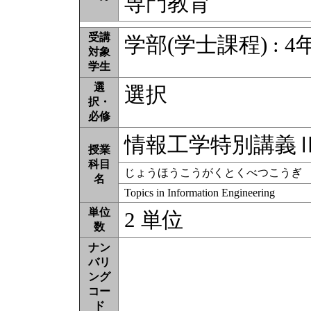
専門教育
受講
学部(学士課程) : 4
対象
学生
選
選択
択・
必修
情報工学特別講義
授業
科目
じょうほうこうがくとくべつこうぎ
名
Topics in Information Engineering
単位
2 単位
数
ナン
バリ
ング
コー
ド