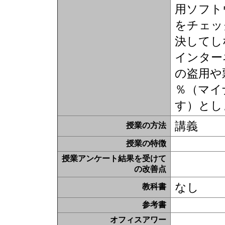
用ソフト
をチェッ
決してし
インター
の盗用や
％（マイ
す）とし
講義
授業の方法
授業の特徴
授業アンケート結果を受けて
の改善点
なし
教科書
参考書
オフィスアワー