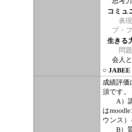
思考
コミュ
表現力
プ・
生きる
問題
会人
○ JABE
成績評価
須です。
A）講
はmoo
ウンス）
B）質問