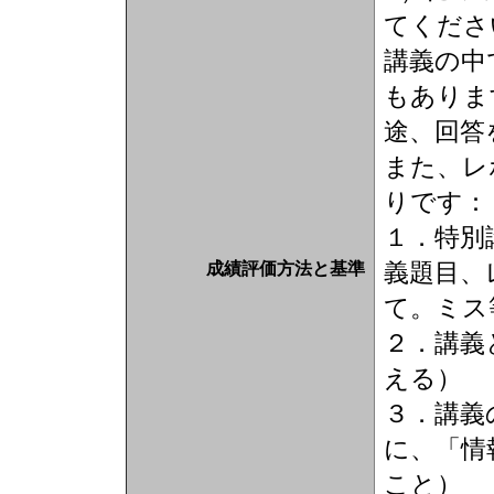
てくださ
講義の中
もありま
途、回答
また、レ
りです：
１．特別
義題目、
成績評価方法と基準
て。ミス
２．講義
える）
３．講義
に、「情
こと）