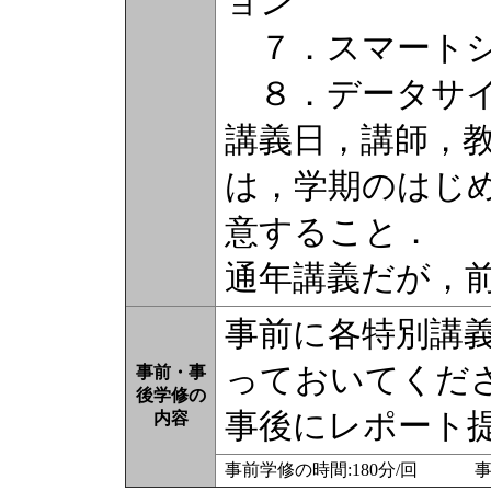
ョン
７．スマート
８．データサ
講義日，講師，
は，学期のはじ
意すること．
通年講義だが，
事前に各特別講
っておいてくだ
事前・事
後学修の
事後にレポート
内容
事前学修の時間:180分/回 事後