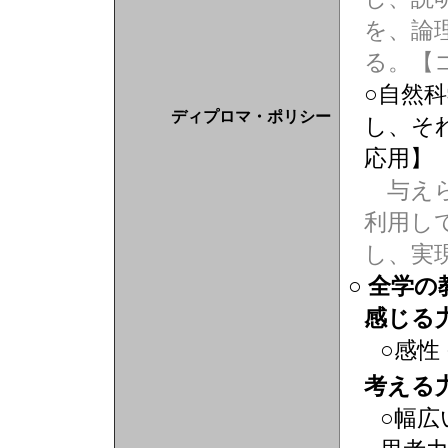
を、論
る。【
○自然
ディプロマ・ポリシー
し、そ
応用】
与えら
利用し
し、実
○ 全学
感じる
○感性
考える
○幅広