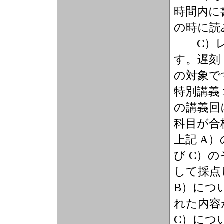
時間内に
の時に読
C）レ
す。遅刻
の対象で
特別講義
の講義回
科目が合
上記 A
び C）
して採点
B）につ
れた内容
C）につ