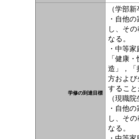
（学部新
・自他の
し、その
なる。
・中等家
「健康・
造」，「
方および
すること
学修の到達目標
（現職院
・自他の
し、その
なる。
・中等家