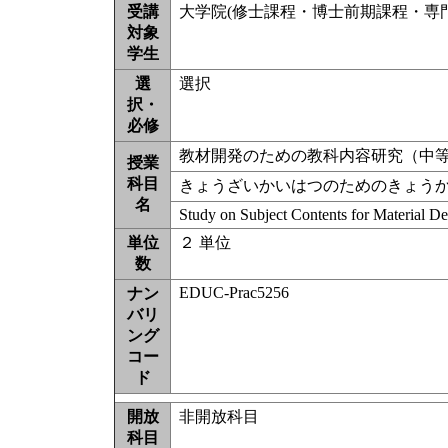
受講
大学院(修士課程・博士前期課程・専門職学
対象
学生
選
選択
択・
必修
教材開発のための教科内容研究（中
授業
科目
きょうざいかいはつのためのきょう
名
Study on Subject Contents for Material 
単位
２ 単位
数
EDUC-Prac5256
ナン
バリ
ング
コー
ド
開放
非開放科目
科目