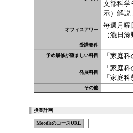
文部科学
示）解説
毎週月曜日
オフィスアワー
（瀧日滋
受講要件
「家庭科
予め履修が望ましい科目
「家庭科
発展科目
「家庭科
その他
授業計画
MoodleのコースURL