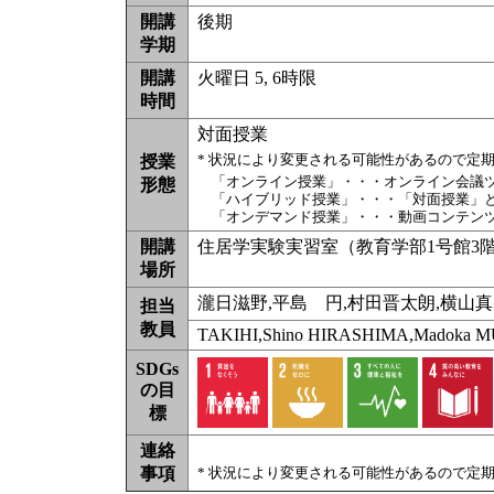
開講
後期
学期
開講
火曜日 5, 6時限
時間
対面授業
* 状況により変更される可能性があるので定
授業
「オンライン授業」・・・オンライン会議
形態
「ハイブリッド授業」・・・「対面授業」
「オンデマンド授業」・・・動画コンテン
開講
住居学実験実習室（教育学部1号館3
場所
瀧日滋野,平島 円,村田晋太朗,横山
担当
教員
TAKIHI,Shino HIRASHIMA,Madoka M
SDGs
の目
標
連絡
事項
* 状況により変更される可能性があるので定