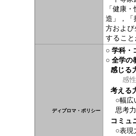
「健康・
造」，「
方および
すること
○ 学科
○ 全学
感じる
感
考える
○幅広
思考
ディプロマ・ポリシー
コミュ
○表現