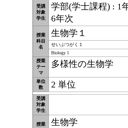
学部(学士課程) : 1年
受講
対象
6年次
学生
生物学１
授業
科目
せいぶつがく１
名
Biology 1
授業
多様性の生物学
テー
マ
単位
2 単位
数
受講
対象
学生
生物学
授業