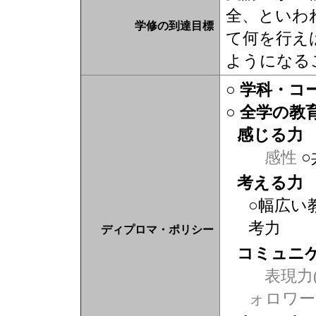
全、といわ
学修の到達目標
て何を行え
ようになる
○ 学科・
○ 全学の教
感じる力
感性
○
考える力
○幅広い
考力
ディプロマ・ポリシー
コミュニ
表現力(
ォロワー