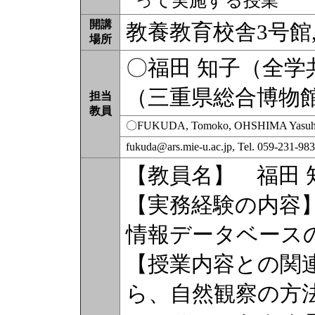
って実施する授業
開講
教養教育校舎3号館
場所
〇福田 知子（全学
（三重県総合博物
担当
教員
〇FUKUDA, Tomoko, OHSHIMA Yasuh
fukuda@ars.mie-u.ac.jp, Tel. 059-231-
【教員名】 福田 
【実務経験の内容
情報データベース
【授業内容との関
ら、自然観察の方