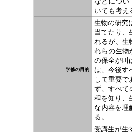
などについ
いても考え
生物の研究
当てたり、
れるが、生
れらの生物
の保全が叫
は、今後す
学修の目的
して重要で
ず、すべて
程を知り、
な内容を理
る。
受講生が生