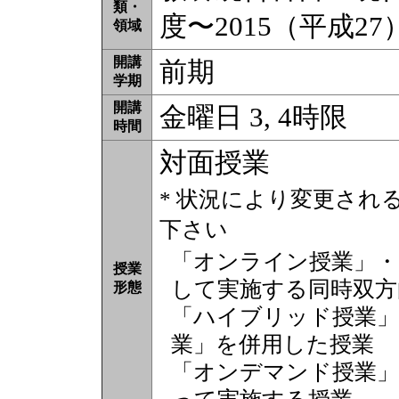
類・
度〜2015（平成2
領域
開講
前期
学期
開講
金曜日 3, 4時限
時間
対面授業
* 状況により変更され
下さい
「オンライン授業」・
授業
して実施する同時双方
形態
「ハイブリッド授業」
業」を併用した授業
「オンデマンド授業」