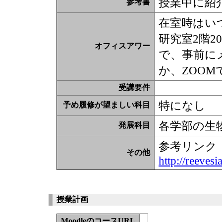
授業中に紹
参考書
在室時はい
研究室2階2
オフィスアワー
で、事前に
か、ZOO
受講要件
特になし
予め履修が望ましい科目
各学部の生
発展科目
参考リンク
その他
http://reeves
授業計画
MoodleのコースURL