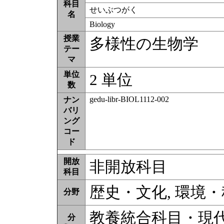
科目
せいぶつがく
名
Biology
授業
多様性の生物学
テー
マ
単位
2 単位
数
gedu-libr-BIOL1112-002
ナン
バリ
ング
コー
ド
開放
非開放科目
科目
歴史・文化, 環境・
分野
教養統合科目・現代科
分