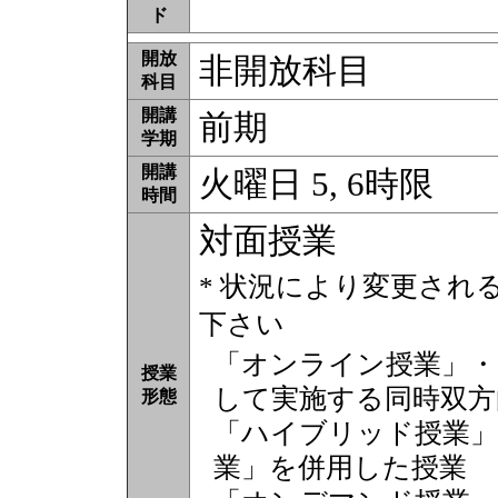
ド
開放
非開放科目
科目
開講
前期
学期
開講
火曜日 5, 6時限
時間
対面授業
* 状況により変更され
下さい
「オンライン授業」・
授業
して実施する同時双方
形態
「ハイブリッド授業」
業」を併用した授業