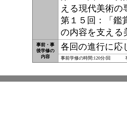
える現代美術の
第１５回：「鑑
の内容を支える
各回の進行に応
事前・事
後学修の
内容
事前学修の時間:120分/回 事