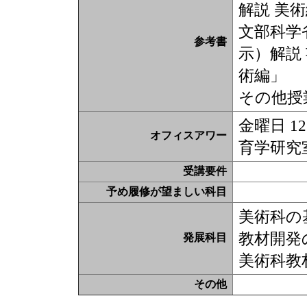
解説 美
文部科学
参考書
示）解説 
術編」
その他授
金曜日 1
オフィスアワー
育学研究
受講要件
予め履修が望ましい科目
美術科の
教材開発
発展科目
美術科教
その他