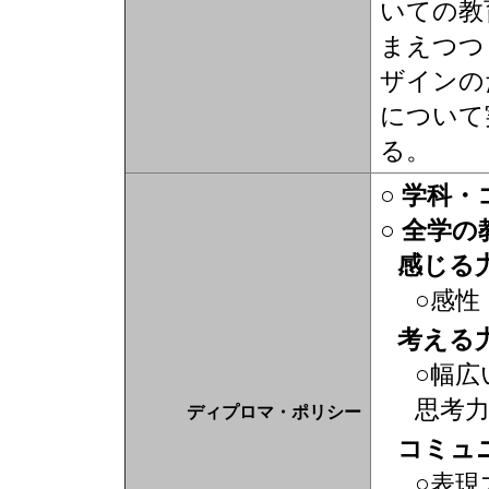
いての教
まえつつ
ザインの
について
る。
○ 学科
○ 全学
感じる
○感性
考える
○幅広
思考
ディプロマ・ポリシー
コミュ
○表現