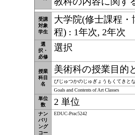
教科の内容に関す
大学院(修士課程
受講
対象
程) : 1年次, 2年次
学生
選
選択
択・
必修
美術科の授業目的
授業
科目
びじゅつかのじゅぎょうもくてきと
名
Goals and Contents of Art Classes
単位
2 単位
数
EDUC-Prac5242
ナン
バリ
ング
コー