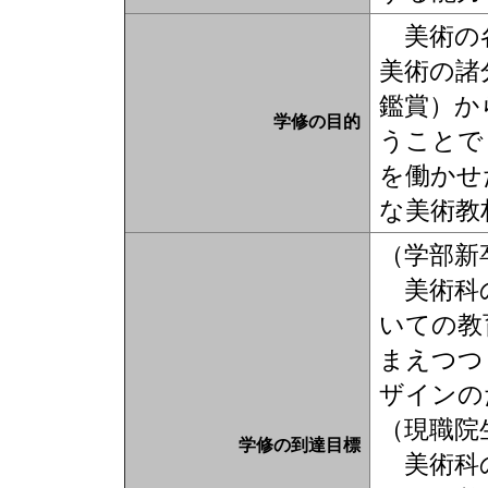
美術の各
美術の諸
鑑賞）か
学修の目的
うことで
を働かせ
な美術教
（学部新
美術科の
いての教
まえつつ
ザインの
（現職院
学修の到達目標
美術科の