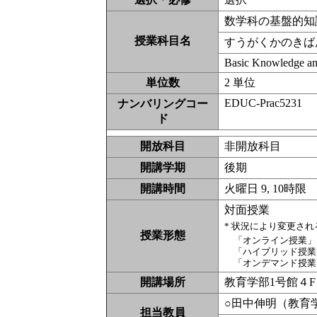
数学科の基盤的知
授業科目名
すうがくかのきば
Basic Knowledge an
単位数
2 単位
EDUC-Prac5231
ナンバリングコー
ド
開放科目
非開放科
開講学期
後期
開講時間
火曜日 9, 10時限
対面授業
* 状況により変更さ
授業形態
「オンライン授業」
「ハイブリッド授業
「オンデマンド授業
開講場所
教育学部1号館４
○田中伸明（教育
担当教員