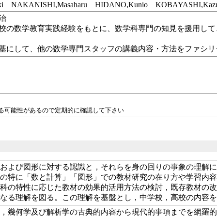
i NAKANISHI,Masaharu HIDANO,Kunio KOBAYASHI,Kazu
治
校の数学教育実践経験をもとに、数学科専門の知見を援用して
基にして、他の数学専門スタッフの講義内容・方法をファシリ
れる可能性があるので定期的に確認して下さい
数および図形に対する認識と，それらを身の回りの事象の理解
ちの特に「数と計算」「図形」での教材研究の在り方や学習内
数科の特性に応じた教材の効果的活用方法の検討，既存教材の
更なる理解を図る。この理解を基盤とし，中学校，高校の内容
学，幾何学及び解析学の古典的内容から現代的事項までを網羅