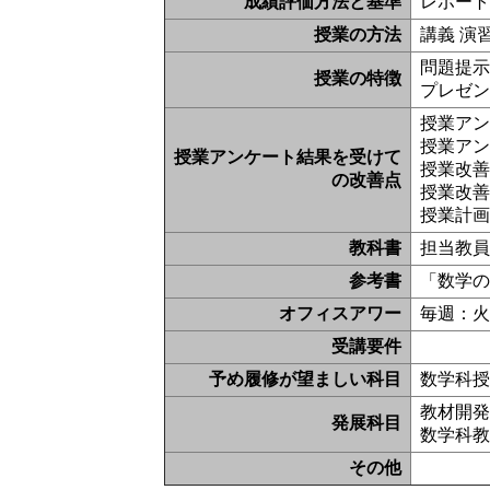
成績評価方法と基準
レポート
授業の方法
講義 演
問題提示
授業の特徴
プレゼン
授業ア
授業ア
授業アンケート結果を受けて
授業改
の改善点
授業改
授業計画
教科書
担当教
参考書
「数学の
オフィスアワー
毎週：火
受講要件
予め履修が望ましい科目
数学科
教材開
発展科目
数学科
その他