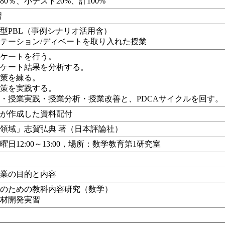
80％、小テスト20%、計100%
習
型PBL（事例シナリオ活用含）
テーション/ディベートを取り入れた授業
ンケートを行う。
ンケート結果を分析する。
善策を練る。
善策を実践する。
・授業実践・授業分析・授業改善と、PDCAサイクルを回す。
員が作成した資料配付
領域」志賀弘典 著（日本評論社）
曜日12:00～13:00，場所：数学教育第1研究室
授業の目的と内容
発のための教科内容研究（数学）
教材開発実習