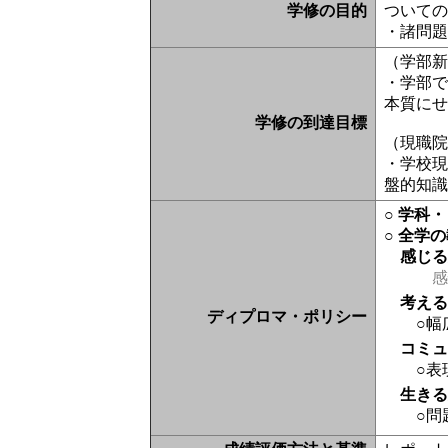
学修の目的
ついて
・諸問
（学部
・学部
本質に
学修の到達目標
（現職
・学校
盤的知
○ 学科
○ 全学
感じ
感
考え
ディプロマ・ポリシー
○幅
コミ
○表
生き
○問