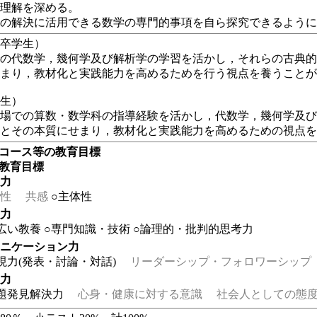
の理解を深める。
題の解決に活用できる数学の専門的事項を自ら探究できるよう
新卒学生）
での代数学，幾何学及び解析学の学習を活かし，それらの古典
せまり，教材化と実践能力を高めるためを行う視点を養うこと
院生）
現場での算数・数学科の指導経験を活かし，代数学，幾何学及
識とその本質にせまり，教材化と実践能力を高めるための視点
・コース等の教育目標
の教育目標
る力
性
共感
○主体性
る力
広い教養
○専門知識・技術
○論理的・批判的思考力
ュニケーション力
現力(発表・討論・対話)
リーダーシップ・フォロワーシップ
る力
題発見解決力
心身・健康に対する意識
社会人としての態度