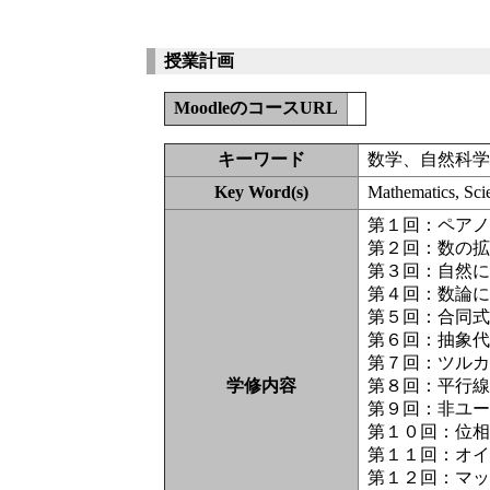
授業計画
MoodleのコースURL
キーワード
数学、自然科
Key Word(s)
Mathematics, Sc
第１回：ペア
第２回：数の
第３回：自然
第４回：数論
第５回：合同
第６回：抽象
第７回：ツル
学修内容
第８回：平行
第９回：非ユ
第１０回：位
第１１回：オ
第１２回：マ