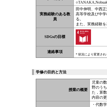
○TANAKA,Nobuak
田中伸明、中西正
実務経験のある教
高等学校及び中学
員
る。
また、実務経験を
SDGsの目標
連絡事項
* 状況により変更さ
学修の目的と方法
児童の
野のう
授業の概要
た，算
内容の
・代数