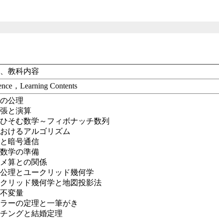
学、教科内容
ience，Learning Contents
ノの公理
拡張と演算
にひそむ数学～フィボナッチ数列
におけるアルゴリズム
式と暗号通信
代数学の準備
カメ算との関係
線公理とユークリッド幾何学
ークリッド幾何学と地図投影法
相不変量
イラーの定理と一筆がき
ッチングと結婚定理