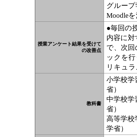
グループ
Moodl
●毎回の
内容に対
授業アンケート結果を受けて
で、次回
の改善点
ックを行
リキュラ
小学校学
省）
中学校学
教科書
省）
高等学校
学省）