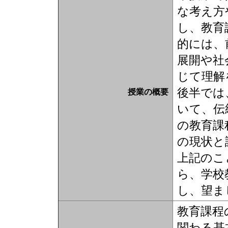
な考え方
し、教育
的には、
展開や社
じて理解
後半では
授業の概要
いて、伝
の教育課
の現状と
上記のこ
ら、学校
し、望ま
教育課程
関わる基