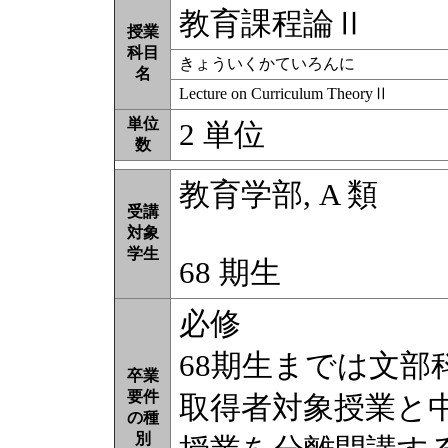
教育課程論Ⅱ
授業
科目
きょういくかていろんに
名
Lecture on Curriculum TheoryⅡ
単位
2 単位
数
教育学部, A 類
受講
対象
学生
68 期生
必修
68期⽣までは⽂
卒業
要件
取得者対象授業と
の種
別