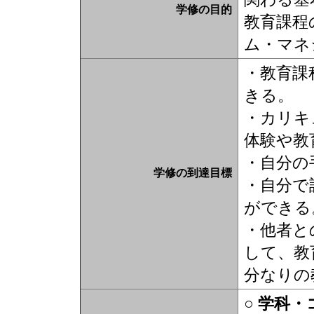
学修の目的
教育課程
ム・マネ
・教育課
きる。
・カリキ
体験や教
・自分の
学修の到達目標
・自分で
ができる
・他者と
して、教
分なりの
○ 学科