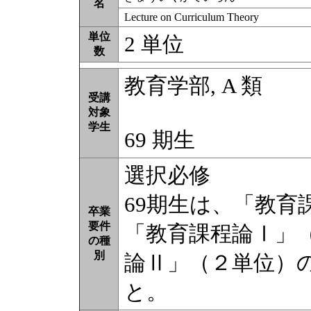
名
Lecture on Curriculum Theory
単位
2 単位
数
教育学部, A 類
受講
対象
学生
69 期生
選択必修
69期⽣は、「教
卒業
要件
「教育課程論Ⅰ」
の種
別
論Ⅱ」（２単位）
と。