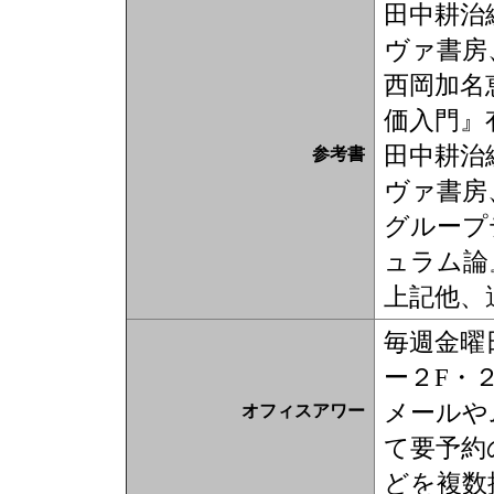
田中耕治
ヴァ書房、
西岡加名
価入門』
田中耕治
参考書
ヴァ書房、
グループ
ュラム論
上記他、
毎週金曜
ー２F・
メールや
オフィスアワー
て要予約
どを複数