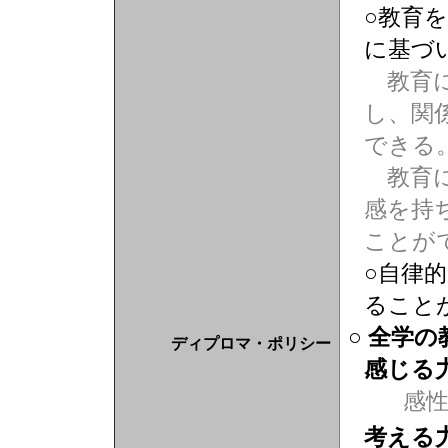
○教育
に基づ
教育に
し、関
できる
教育に
感を持
ことが
○自律
ること
○ 全学
ディプロマ・ポリシー
感じる
感
考える