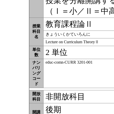
授業を分離開講す
（Ⅰ＝⼩／Ⅱ＝中
教育課程論Ⅱ
授業
科目
きょういくかていろんに
名
Lecture on Curriculum TheoryⅡ
単位
2 単位
数
educ-comn-CURR 3201-001
ナン
バリ
ング
コー
ド
開放
非開放科目
科目
後期
開講