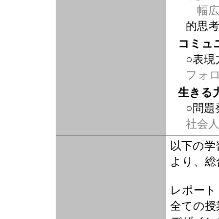
幅広
的思
コミュ
○表現
フォ
生きる
○問題
社会
以下の学
より、総
レポート
全ての授