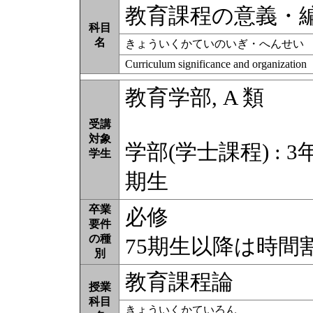
教育課程の意義・
科目
名
きょういくかていのいぎ・へんせい
Curriculum significance and organization
教育学部, A 類
受講
対象
学部(学士課程) : 3
学生
期生
卒業
必修
要件
の種
75期生以降は時間
別
教育課程論
授業
科目
きょういくかていろん