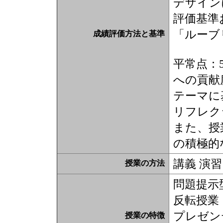
デザイン
評価基準
「ルーブ
成績評価方法と基準
平常点：
への貢献
テーマに
リフレク
また、授
の積極的
講義 演習
授業の方法
問題提示
反転授業
プレゼン
授業の特徴