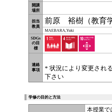
開講
場所
前原 裕樹（教育
担当
教員
MAEBARA,Yuki
SDGs
の目
標
連絡
* 状況により変更され
事項
下さい
学修の目的と方法
本授業で