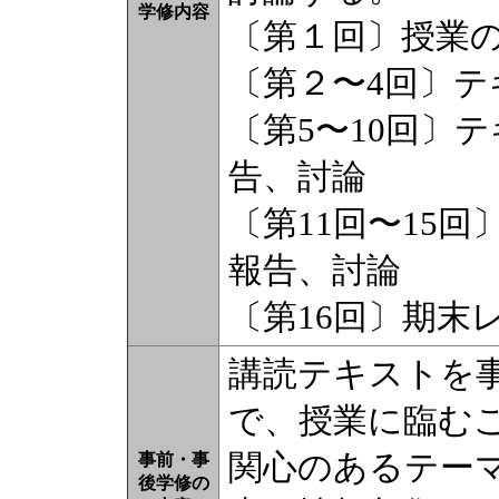
学修内容
〔第１回〕授業
〔第２〜4回〕テ
〔第5〜10回〕
告、討論
〔第11回〜15
報告、討論
〔第16回〕期末
講読テキストを
で、授業に臨む
関心のあるテー
事前・事
後学修の