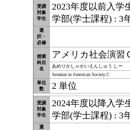
2023年度以前入学
受講
対象
学部(学士課程) : 3
学生
選
択・
必修
アメリカ社会演習
授業
科目
あめりかしゃかいえんしゅう しー
名
Seminar in American Society C
単位
2 単位
数
2024年度以降入学
受講
対象
学部(学士課程) : 3
学生
選