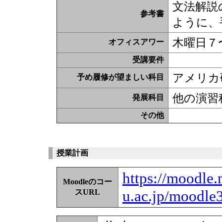
文法解説
参考書
ように、
木曜日７
オフィスアワー
受講要件
アメリカ
予め履修が望ましい科目
他の演習
発展科目
その他
授業計画
https://moodle.
Moodleのコー
u.ac.jp/moodle
スURL