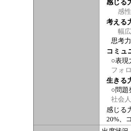
感じる
感
考える
幅広
思考
コミュ
○表現
フォ
生きる
○問題
社会
感じる力
20%、