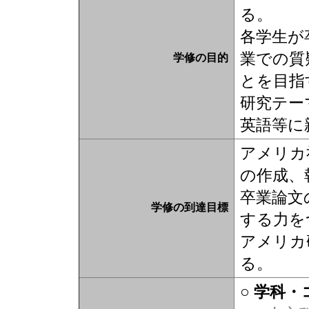
る。
各学生が
業での質
学修の目的
とを目指
研究テー
英語等に
アメリカ
の作成、
卒業論文
学修の到達目標
する力を
アメリカ
る。
○ 学科