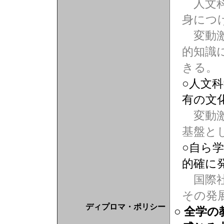
人文科
身につ
変動激
的知識
きる。
○人文
有の文
変動激
基盤と
○自ら
的確に
国際社
その発
ディプロマ・ポリシー
○ 全学