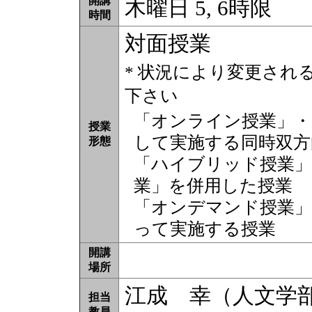
開講
木曜日 5, 6時限
時間
対面授業
* 状況により変更され
下さい
「オンライン授業」・
授業
して実施する同時双方
形態
「ハイブリッド授業」
業」を併用した授業
「オンデマンド授業」
って実施する授業
開講
場所
江成 幸（人文学
担当
教員