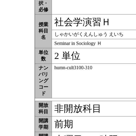
択・
必修
社会学演習Ｈ
授業
科目
しゃかいがくえんしゅう えいち
名
Seminar in Sociology Ｈ
単位
2 単位
数
humn-cult3100-310
ナン
バリ
ング
コー
ド
開放
非開放科目
科目
開講
前期
学期