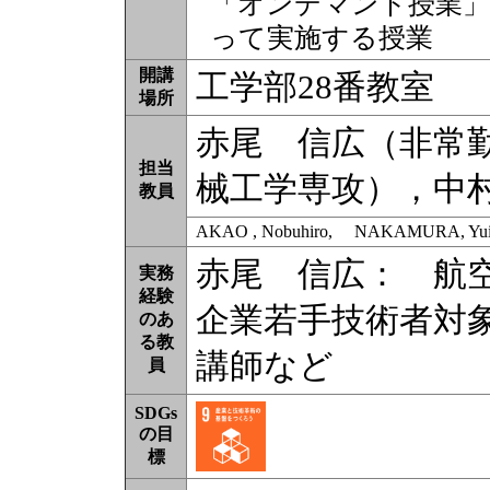
「オンデマンド授業」
って実施する授業
開講
工学部28番教室
場所
赤尾 信広（非常
担当
械工学専攻），中
教員
AKAO , Nobuhiro, NAKAMURA, Yuic
赤尾 信広： 航
実務
経験
企業若手技術者対
のあ
る教
講師など
員
SDGs
の目
標