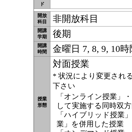
ド
開放
非開放科目
科目
開講
後期
学期
開講
金曜日 7, 8, 9, 10
時間
対面授業
* 状況により変更され
下さい
「オンライン授業」・
授業
して実施する同時双方
形態
「ハイブリッド授業」
業」を併用した授業