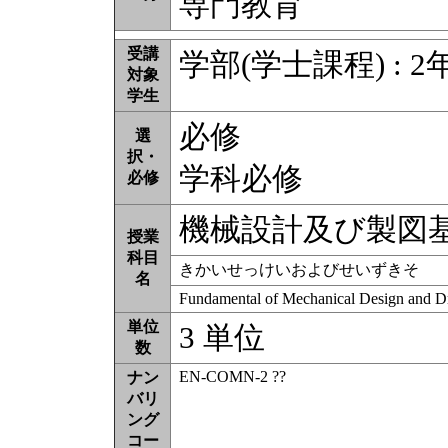
専門教育
受講
学部(学士課程) : 2
対象
学生
必修
選
択・
学科必修
必修
機械設計及び製
授業
科目
きかいせっけいおよびせいずきそ
名
Fundamental of Mechanical Design and 
単位
3 単位
数
EN-COMN-2 ??
ナン
バリ
ング
コー