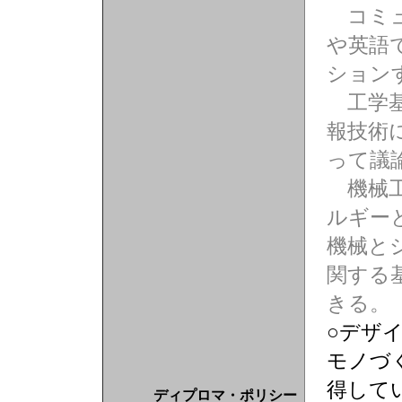
コミュ
や英語
ション
工学基
報技術
って議
機械工
ルギー
機械と
関する
きる。
○デザ
モノづ
得して
ディプロマ・ポリシー