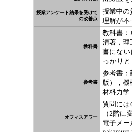
授業中の
授業アンケート結果を受けて
の改善点
理解が不
教科書：
清著，理
教科書
書にない
っかりと
参考書：
版），機
参考書
材料力学
質問には
（2階に
オフィスアワー
電子メール
nakamura.