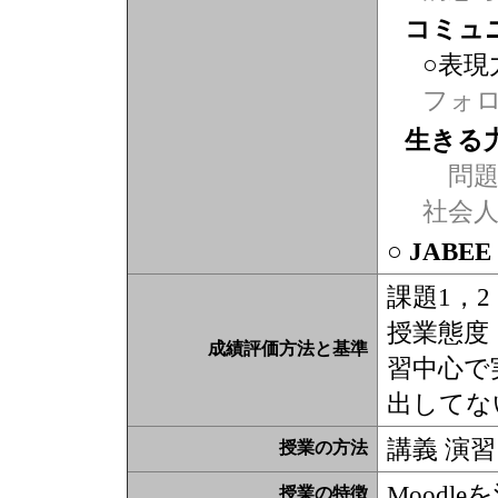
コミュ
○表現
フォ
生きる
問題
社会
○ JABE
課題1，
授業態度
成績評価方法と基準
習中心で
出してな
講義 演習
授業の方法
Moodl
授業の特徴