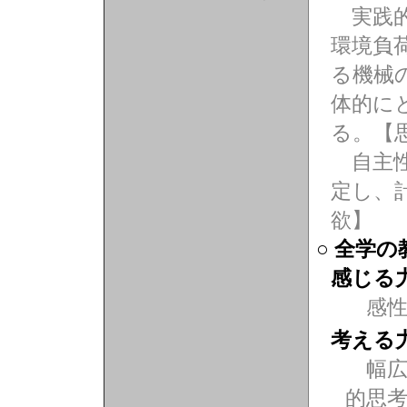
実践的
環境負
る機械
体的に
る。【
自主性
定し、
欲】
○ 全学
感じる
感
考える
幅広
的思