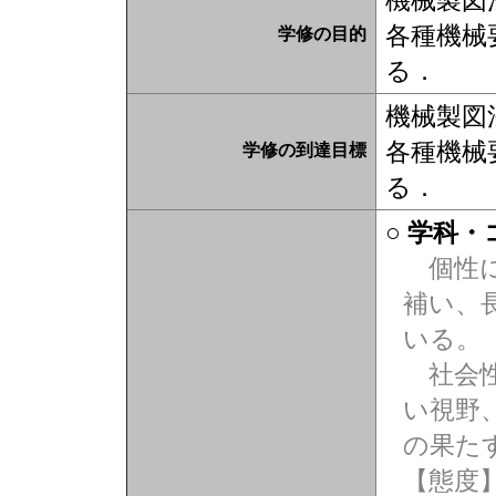
機械製図
各種機械
学修の目的
る．
機械製図
各種機械
学修の到達目標
る．
○ 学科
個性に
補い、
いる。
社会性
い視野
の果た
【態度