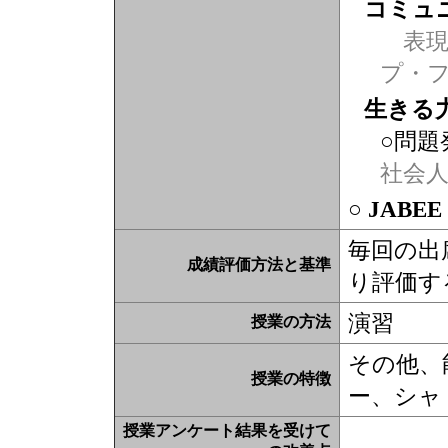
コミュ
表現力
プ・
生きる
○問題
社会
○ JABE
毎回の出
成績評価方法と基準
り評価す
演習
授業の方法
その他、
授業の特徴
ー、シャ
授業アンケート結果を受けて