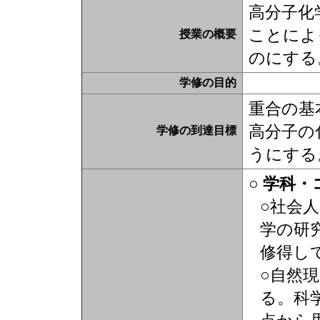
高分子化
ことによ
授業の概要
のにする
学修の目的
重合の基
高分子の
学修の到達目標
うにする
○ 学科
○社会
学の研
修得し
○自然
る。科