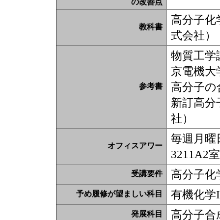
の改善点
高分子化
教科書
式会社）
物質工学
京電機大
高分子の
参考書
新訂高分
社）
毎週月曜日
オフィスアワー
3211A2室
高分子化
受講要件
有機化学I
予め履修が望ましい科目
高分子合
発展科目