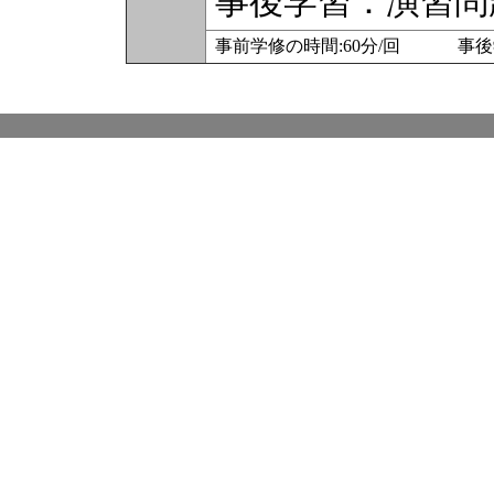
事後学習：演習問
事前学修の時間:60分/回 事後学