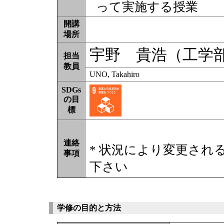
って実施する授業
開講
場所
宇野 貴浩（工学
担当
教員
UNO, Takahiro
SDGs
の目
標
連絡
* 状況により変更され
事項
下さい
学修の目的と方法