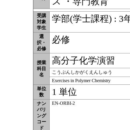
ス ・専門教育
受講
学部(学士課程) : 3
対象
学生
選
必修
択・
必修
高分子化学演習
授業
科目
こうぶんしかがくえんしゅう
名
Exercises in Polymer Chemistry
単位
1 単位
数
EN-ORBI-2
ナン
バリ
ング
コー
ド