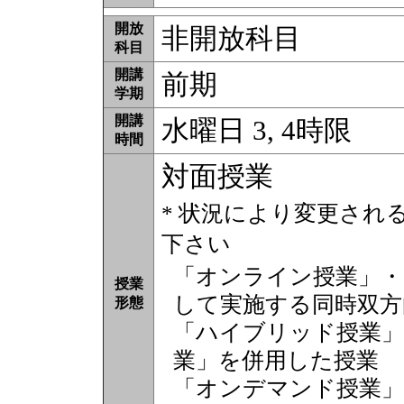
開放
非開放科目
科目
開講
前期
学期
開講
水曜日 3, 4時限
時間
対面授業
* 状況により変更され
下さい
「オンライン授業」・
授業
して実施する同時双方
形態
「ハイブリッド授業」
業」を併用した授業
「オンデマンド授業」