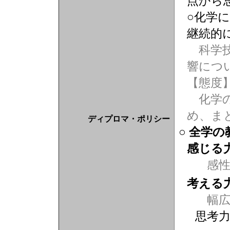
点から
○化学
継続的
科学技
響につ
【態度
化学の
め、ま
ディプロマ・ポリシー
○ 全学
感じる
感
考える
幅広
思考