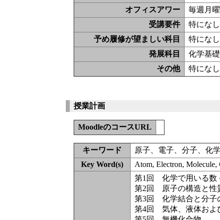
オフィスアワー
毎週月曜日
受講要件
特にな
予め履修が望ましい科目
特にな
発展科目
化学基
その他
特にな
授業計画
MoodleのコースURL
キーワード
原子、電子、分子、化
Key Word(s)
Atom, Electron, Molecule, C
第1回 化学で用いる数
第2回 原子の構造と性
第3回 化学結合と分子
第4回 気体、液体およ
第5回 無機化合物