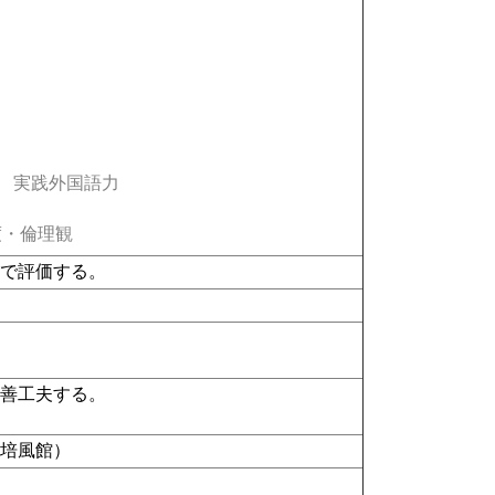
実践外国語力
・倫理観
点で評価する。
改善工夫する。
（培風館）