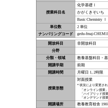
化学基礎Ⅰ
授業科目名
かがくきそいち
Basic Chemistry Ⅰ
単位数
2 単位
gedu-fmaj-CHEM11
ナンバリングコード
開放科目
非開放科
分野
分類・領域
教養基盤科目・基礎
開講学期
前期
開講時間
月曜日 1, 2時限
対面授業
* 状況により変更さ
授業形態
「オンライン授業
「ハイブリッド授
「オンデマンド授
開講場所
教養教育校舎 19