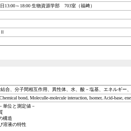
13:00～18:00 生物資源学部 703室（福﨑）
し
し
礎Ⅱ
し
学結合、分子間相互作用、異性体、水、酸－塩基、エネルギー
hemical bond, Moleculle-molecule interaction, Isomer, Acid-base, ener
－単位と測定値－
質
の構造
び溶液の特性