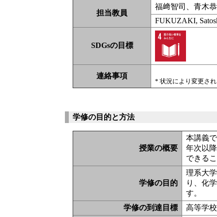
福﨑智司、青木
担当教員
FUKUZAKI, Satoshi
SDGsの目標
連絡事項
* 状況により変更さ
学修の目的と方法
本講義で
授業の概要
年次以
できる
理系大学
学修の目的
り、化
す。
学修の到達目標
高等学