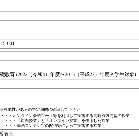
15-001
目
教育 (2022（令和4）年度〜2015（平成27）年度入学生対象)
れる可能性があるので定期的に確認して下さい
」・・・オンライン会議ツール等を利用して実施する同時双方向型の授業
業」・・・「対面授業」と「オンライン授業」を併用した授業
業」・・・動画コンテンツの配信等によって実施する授業
0番教室