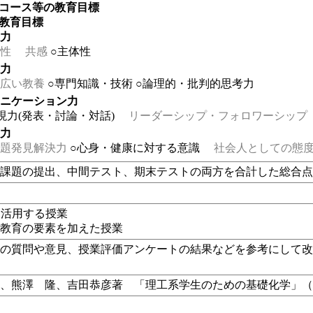
・コース等の教育目標
の教育目標
る力
性
共感
○主体性
る力
広い教養
○専門知識・技術
○論理的・批判的思考力
ュニケーション力
現力(発表・討論・対話)
リーダーシップ・フォロワーシップ
る力
題発見解決力
○心身・健康に対する意識
社会人としての態度
ト課題の提出、中間テスト、期末テストの両方を合計した総合
eを活用する授業
ア教育の要素を加えた授業
らの質問や意見、授業評価アンケートの結果などを参考にして
弘、熊澤 隆、吉田恭彦著 「理工系学生のための基礎化学」