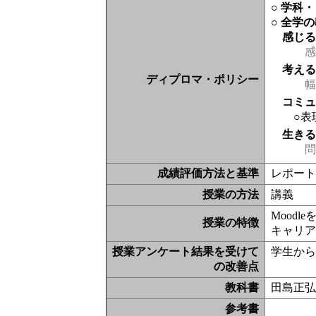
○ 学科
○ 全学
感じ
感
考え
ディプロマ・ポリシー
幅
コミ
○表
生き
問
成績評価方法と基準
レポー
授業の方法
講義
Moodl
授業の特徴
キャリ
授業アンケート結果を受けて
学生か
の改善点
教科書
田島正
参考書