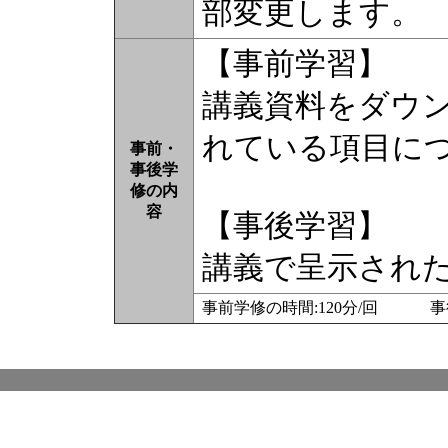
部変更します。
【事前学習】
講義資料をダウ
れている項目に
事前・
事後学
修の内
容
【事後学習】
講義で呈示され
事前学修の時間:120分/回 事後