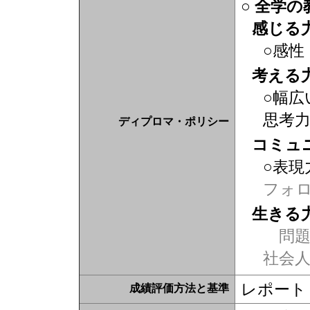
○ 全学
感じる
○感性
考える
○幅広
思考
ディプロマ・ポリシー
コミュ
○表現
フォ
生きる
問題
社会
レポート
成績評価方法と基準