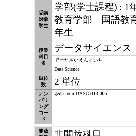
学部(学士課程) : 1
受講
教育学部 国語教
対象
学生
年生
データサイエンス
授業
科目
でーたさいえんすいち
名
Data ScienceⅠ
単位
2 単位
数
gedu-fndn-DASC1113-006
ナン
バリ
ング
コー
ド
開放
非開放科目