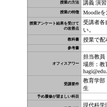
講義 演習
授業の方法
Moodl
授業の特徴
受講者各
授業アンケート結果を受けて
の改善点
い。
授業で配
教科書
参考書
担当教員
場所：教
オフィスアワー
hagi@edu.
教育学部
受講要件
生
予め履修が望ましい科目
現代科学