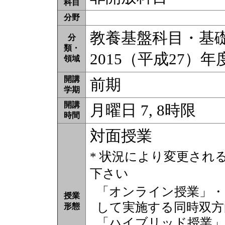
科目
分野
教養基盤科目・基礎教
分
類・
2015（平成27）
領域
開講
前期
学期
開講
月曜日 7, 8時限
時間
対面授業
* 状況により変更され
下さい
「オンライン授業」・
授業
して実施する同時双方
形態
「ハイブリッド授業」