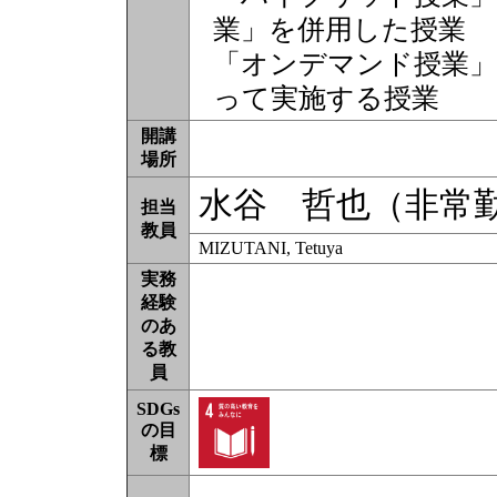
業」を併用した授業
「オンデマンド授業」
って実施する授業
開講
場所
水谷 哲也（非常
担当
教員
MIZUTANI, Tetuya
実務
経験
のあ
る教
員
SDGs
の目
標