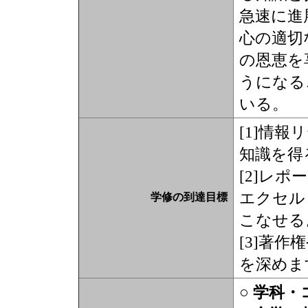
急速に進
心の適切
の恩恵を
うになる
いる。
[1]情
知識を得
[2]レ
エクセル
学修の到達目標
こなせる
[3]著
を深めま
○ 学科