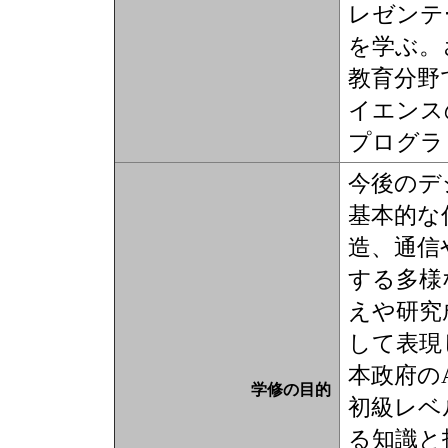
レゼンテ
を学ぶ。
教育分野
イエンス
プログラ
今後のデ
基本的な
造、通信
する多様
えや研究
して表現
本政府の
学修の目的
初級レベ
る知識と