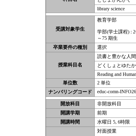
library science
教育学部
受講対象学生
学部(学士課程) : 2
～75 期生
卒業要件の種別
選択
読書と豊かな人
授業科目名
どくしょとゆた
Reading and Human
単位数
2 単位
educ-comn-INFO26
ナンバリングコード
開放科目
非開放科
開講学期
前期
開講時間
水曜日 5, 6時限
対面授業