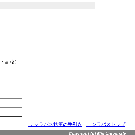
学・高校）
。
→ シラバス執筆の手引き
|
→ シラバストップ
Copyright (c) Mie University