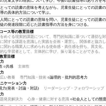
在の児童文学の現状について学び、今後の読書指導のあり方を
にとっての読書の意味を考えながら、児童生徒にとっての読書
指導の具体的方法について学ぶ。
と人間にとっての読書の意味を問い、児童生徒にとっての読書
生徒の発達段階に応じた読書指導の方法を身につける。
・コース等の教育目標
をめぐる現実的課題について、専門的知識に基づいて適切な対
に関する課題を意識した実践を企画・運営し、関係者と協力し
に関わる職業人に求められる使命感・責任感を持ち、異文化、
的な学習者として、主体的に学び、振り返ることができる。
の教育目標
る力
性
○共感
主体性
る力
広い教養
専門知識・技術
○論理的・批判的思考力
ュニケーション力
現力(発表・討論・対話)
リーダーシップ・フォロワーシップ
る力
題発見解決力
心身・健康に対する意識
○社会人としての態