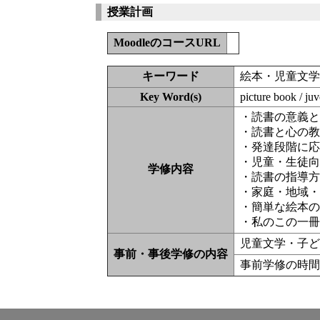
授業計画
MoodleのコースURL
キーワード
絵本・児童文
Key Word(s)
picture book / juv
・読書の意義
・読書と心の
・発達段階に
・児童・生徒
学修内容
・読書の指導
・家庭・地域
・簡単な絵本
・私のこの一
児童文学・子
事前・事後学修の内容
事前学修の時間