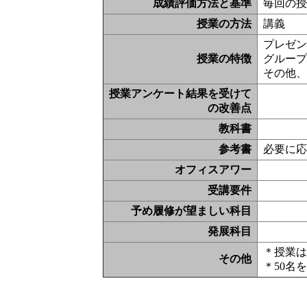
成績評価方法と基準
毎回の授
授業の方法
講義
プレゼン
授業の特徴
グルー
その他
授業アンケート結果を受けて
の改善点
教科書
参考書
必要に
オフィスアワー
受講要件
予め履修が望ましい科目
発展科目
＊授業
その他
＊50名