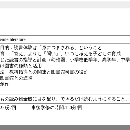
学
enile literature
と目的：読書体験は「身につまされる」ということ
教育：「答え」よりも「問い」、いつも考える子どもの育成
応じた読書の指導と計画（幼稚園、小学校低学年、高学年、中
向け図書の種類と活用
方法：教科指導との関連と図書館司書の役割
・図書館との連携
の創作
冊
どもの読み物全般に目を配り、できるだけ読むようにすること
:90分/回 事後学修の時間:150分/回