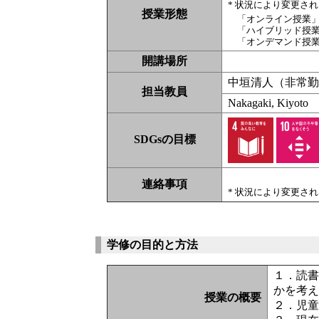
* 状況により変更さ
授業形態
「オンライン授業
「ハイブリッド授
「オンデマンド授
開講場所
中垣清人（非常
担当教員
Nakagaki, Kiyoto
SDGsの目標
連絡事項
* 状況により変更さ
学修の目的と方法
１．読
かを考
授業の概要
２．児