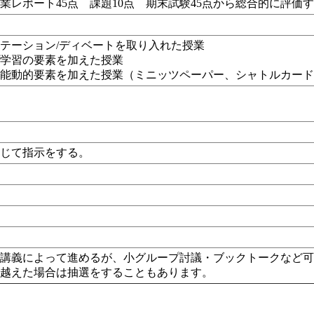
業レポート45点 課題10点 期末試験45点から総合的に評価
テーション/ディベートを取り入れた授業
プ学習の要素を加えた授業
、能動的要素を加えた授業（
ミニッツペーパー、シャトルカー
応じて指示をする。
は講義によって進めるが、小グループ討議・ブックトークなど
を越えた場合は抽選をすることもあります。