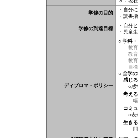
３．現
・自分
学修の目的
・読書
・自分
学修の到達目標
・児童
○ 学科
教育
教育
教育
自律
○ 全学
感じ
ディプロマ・ポリシー
○感
考え
幅
コミ
○表
生き
問