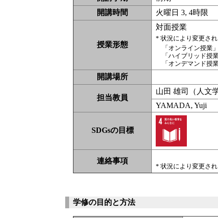
開講時間
火曜日 3, 4時限
対面授業
* 状況により変更さ
授業形態
「オンライン授業
「ハイブリッド授
「オンデマンド授
開講場所
山田 雄司（人文
担当教員
YAMADA, Yuji
SDGsの目標
連絡事項
* 状況により変更さ
学修の目的と方法