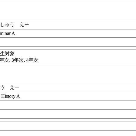
んしゅう えー
eminar A
学生対象
年次, 3年次, 4年次
ゅう えー
 History A
目