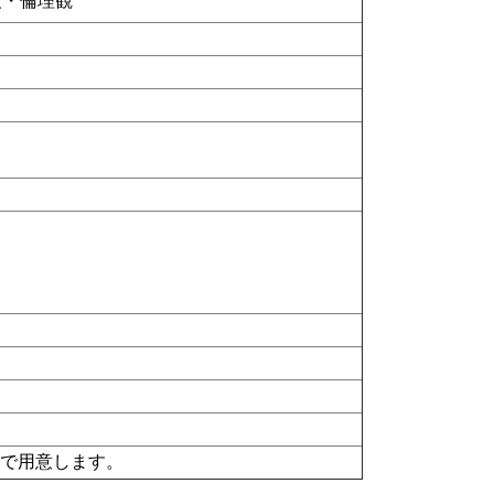
度・倫理観
らで用意します。