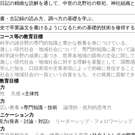
家日記の精緻な読解を通して、中世の北野社の祭祀、神社組織
文書・古記録の読み方、調べ方の基礎を学ぶ。
世史で卒業論文を書けるようになるための基礎的技術を修得す
・コース等の教育目標
科学の諸分野の専門的知識と豊かな教養を身につけている。
激しい現代社会・地域社会について、専門的知識に基づいて論
科学諸分野の成果に基づき、世界各地域の固有の文化に関して
激しい現代社会・地域社会に対する理解を基盤として、国際感
学んだ知を、口頭表現や文章表現によって的確に発信すること
社会と地域社会の一員という自覚をもち、その発展に貢献でき
の教育目標
る力
性
共感
○主体性
る力
広い教養
○専門知識・技術
論理的・批判的思考力
ュニケーション力
現力(発表・討論・対話)
リーダーシップ・フォロワーシップ
る力