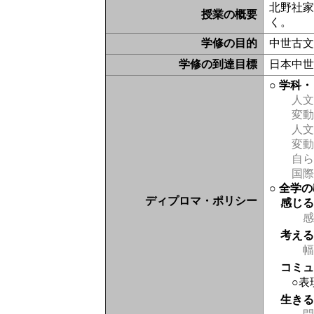
北野社
授業の概要
く。
学修の目的
中世古
学修の到達目標
日本中
○ 学科
人文
変動
人文
変動
自ら
国際
○ 全学
ディプロマ・ポリシー
感じ
感
考え
幅
コミ
○表
生き