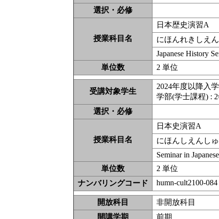
選択・必修
日本歴史演習A
授業科目名
にほんれきしえ
Japanese History S
単位数
2 単位
2024年度以降入
受講対象学生
学部(学士課程) : 2
選択・必修
日本史演習A
授業科目名
にほんしえんし
Seminar in Japanese
単位数
2 単位
humn-cult2100-084
ナンバリングコード
開放科目
非開放科
開講学期
前期