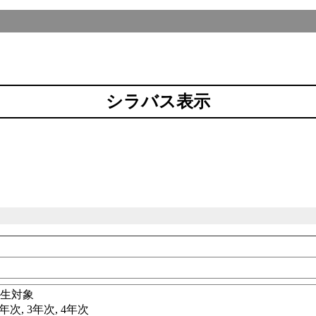
シラバス表示
科
学生対象
年次, 3年次, 4年次