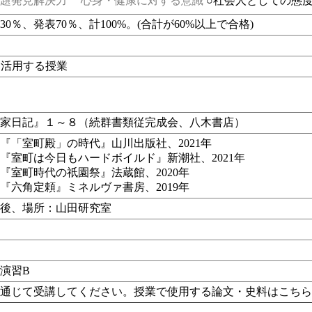
題発見解決力
心身・健康に対する意識
○社会人としての態
30％、発表70％、計100%。(合計が60%以上で合格)
eを活用する授業
社家日記』１～８（続群書類従完成会、八木書店）
『「室町殿」の時代』山川出版社、2021年
『室町は今日もハードボイルド』新潮社、2021年
『室町時代の祇園祭』法蔵館、2020年
『六角定頼』ミネルヴァ書房、2019年
午後、場所：山田研究室
演習B
期通じて受講してください。授業で使用する論文・史料はこち