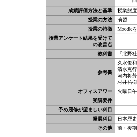
問
成績評価方法と基準
授業態度
授業の方法
演習
授業の特徴
Moodl
授業アンケート結果を受けて
の改善点
教科書
『北野
久水俊和
清水克行
参考書
河内将芳
村井祐樹
オフィスアワー
火曜日
受講要件
予め履修が望ましい科目
発展科目
日本歴史
その他
前・後