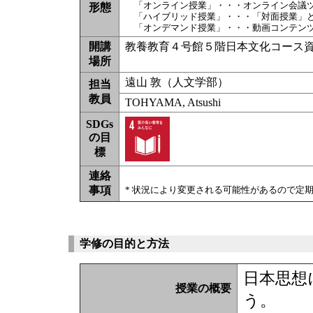
「オンライン授業」・・・オンライン会議
形態
「ハイブリッド授業」・・・「対面授業」
「オンデマンド授業」・・・動画コンテン
開講
教養教育４号館５階日本文化コース
場所
遠山 敦（人文学部）
担当
教員
TOHYAMA, Atsushi
SDGs
の目
標
連絡
事項
* 状況により変更される可能性があるので定
学修の目的と方法
日本思想
授業の概要
う。