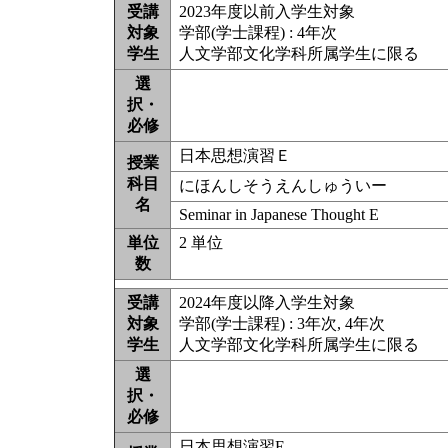
受講
2023年度以前入学生対象
対象
学部(学士課程) : 4年次
学生
人文学部文化学科所属学生に限る
選
択・
必修
日本思想演習Ｅ
授業
科目
にほんしそうえんしゅういー
名
Seminar in Japanese Thought E
単位
2 単位
数
受講
2024年度以降入学生対象
対象
学部(学士課程) : 3年次, 4年次
学生
人文学部文化学科所属学生に限る
選
択・
必修
日本思想演習E