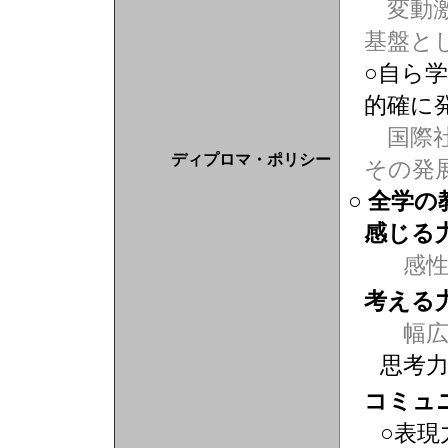
変動激
基盤と
○自ら
的確に
国際社
ディプロマ・ポリシー
その発
○ 全学
感じる
感
考える
幅広
思考
コミュ
○表現