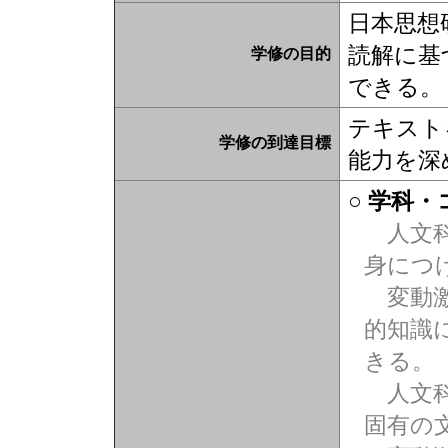
日本思想
読解に基
学修の目的
できる。
テキスト
学修の到達目標
能力を深
○ 学科
人文科
身につ
変動激
的知識
きる。
人文科
固有の