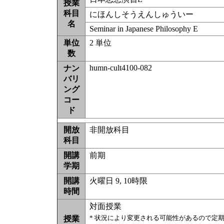
授業
科目
にほんしそうえんしゅういー
名
Seminar in Japanese Philosophy E
単位
2 単位
数
humn-cult4100-082
ナン
バリ
ング
コー
ド
開放
非開放科目
科目
開講
前期
学期
開講
火曜日 9, 10時限
時間
対面授業
* 状況により変更される可能性があるので定
授業