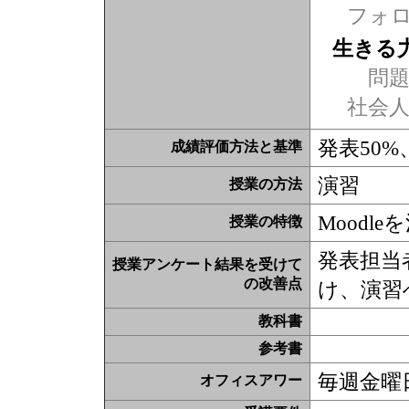
フォ
生きる
問題
社会
発表50
成績評価方法と基準
演習
授業の方法
Moodl
授業の特徴
発表担当
授業アンケート結果を受けて
の改善点
け、演習
教科書
参考書
毎週金曜
オフィスアワー