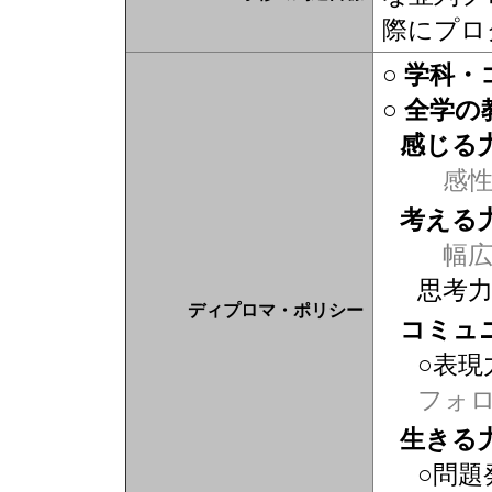
際にプロ
○ 学科
○ 全学
感じる
感
考える
幅広
思考
ディプロマ・ポリシー
コミュ
○表現
フォ
生きる
○問題