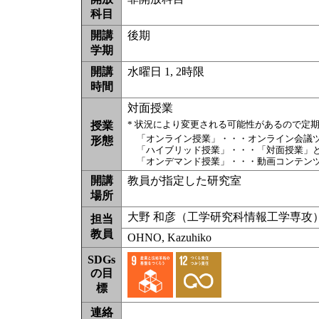
科目
開講
後期
学期
開講
水曜日 1, 2時限
時間
対面授業
* 状況により変更される可能性があるので定
授業
「オンライン授業」・・・オンライン会議
形態
「ハイブリッド授業」・・・「対面授業」
「オンデマンド授業」・・・動画コンテン
開講
教員が指定した研究室
場所
大野 和彦（工学研究科情報工学専攻
担当
教員
OHNO, Kazuhiko
SDGs
の目
標
連絡