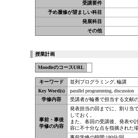
受講要件
予め履修が望ましい科目
発展科目
その他
授業計画
MoodleのコースURL
キーワード
並列プログラミング, 輪講
Key Word(s)
parallel programming, discussion
学修内容
受講者が輪番で担当する文献
発表担当の回までに、割り当
しておく。
事前・事後
また、各回の受講後、発表や
学修の内容
容に不十分な点を指摘された
事前学修の時間:180分/回 