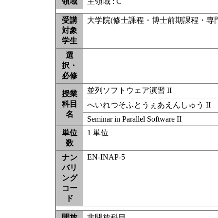
領域
主領域 : C
受講
大学院(修士課程・博士前期課程・専門職学
対象
学生
選
択・
必修
並列ソフトウェア演習 II
授業
科目
へいれつそふとうぇあえんしゅう II
名
Seminar in Parallel Software II
単位
1 単位
数
EN-INAP-5
ナン
バリ
ング
コー
ド
開放
非開放科目