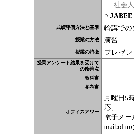
社会
○ JABE
輪講での
成績評価方法と基準
演習
授業の方法
プレゼン
授業の特徴
授業アンケート結果を受けて
の改善点
教科書
参考書
月曜日5
応。
オフィスアワー
電子メー
mail:ohno