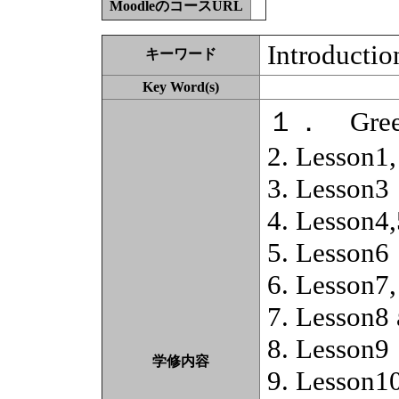
MoodleのコースURL
Introductio
キーワード
Key Word(s)
１． Greeti
2. Lesson1,
3. Lesson3
4. Lesson4,
5. Lesson6
6. Lesson7,
7. Lesson8
8. Lesson9
学修内容
9. Lesson1