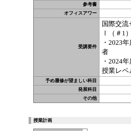
参考書
オフィスアワー
国際交流
Ⅰ（＃1
・202
受講要件
者
・202
授業レベ
予め履修が望ましい科目
発展科目
その他
授業計画