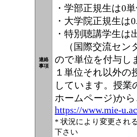
・学部正規生は0単
・大学院正規生は0
・特別聴講学生は
（国際交流センタ
ので単位を付与し
連絡
事項
１単位それ以外の
しています。授業の
ホームページ)か
https://www.mie-u.ac.
* 状況により変更され
下さい