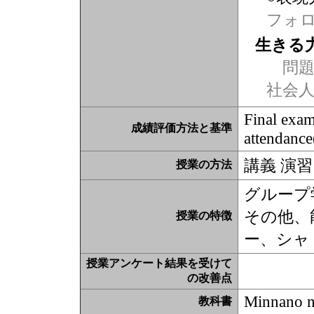
フォ
生きる
問題
社会
Final exa
成績評価方法と基準
attendance
講義 演習
授業の方法
グループ
その他、
授業の特徴
ー、シャ
授業アンケート結果を受けて
の改善点
Minnano 
教科書