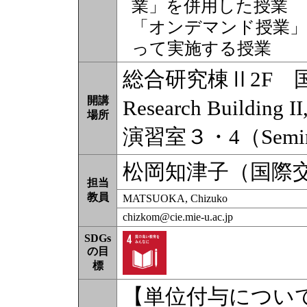
業」を併用した授業
「オンデマンド授業」
って実施する授業
総合研究棟Ⅱ2F 国際
開講
Research Building 
場所
演習室３・4（Semina
松岡知津子（国際
担当
教員
MATSUOKA, Chizuko
chizkom@cie.mie-u.ac.jp
SDGs
の目
標
【単位付与につい