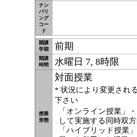
ナン
バリ
ング
コー
ド
開講
前期
学期
開講
水曜日 7, 8時限
時間
対面授業
* 状況により変更され
下さい
「オンライン授業」・
授業
して実施する同時双方
形態
「ハイブリッド授業」