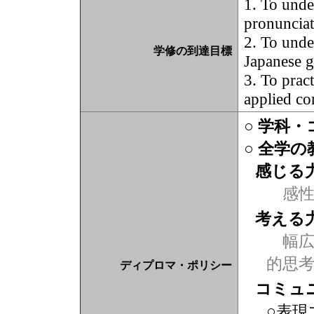
1. To unde
pronunciat
2. To unde
学修の到達目標
Japanese 
3. To pract
applied co
○ 学科
○ 全学
感じる
感
考える
幅広
的思
ディプロマ・ポリシー
コミュ
○表現