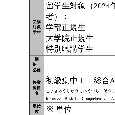
留学生対象（202
者）；
受講
学部正規生
対象
学生
大学院正規生
特別聴講学生
選
択・
必修
初級集中Ⅰ 総合
授業
科目
しょきゅうしゅうちゅういち そう
名
Intensive BasicⅠ Comprehensive A
単位
※ 単位
数