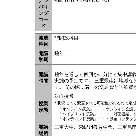
educ-comn-COMP1703-001
ナン
バリ
ング
コー
ド
開放
非開放科目
科目
開講
通年
学期
通年を通して何回かに分けて集中講義
開講
実施の予定です。 三重県南部地域な
時間
す。 その際，若干の交通費と宿泊費
対面授業
* 状況により変更される可能性があるので定
授業
「オンライン授業」・・・オンライン会議
形態
「ハイブリッド授業」・・・「対面授業」
「オンデマンド授業」・・・動画コンテン
開講
三重大学、東紀州教育学舎、三重県
場所