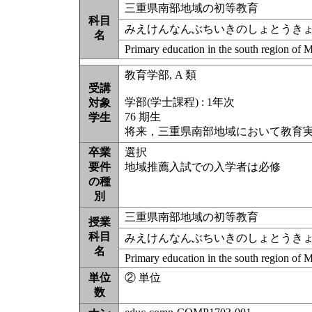
三重県南部地域の初等教育
科目
みえけんなんぶちいきのしょとうき
名
Primary education in the south region of M
教育学部, A 類
受講
学部(学士課程) : 1年次
対象
76 期生
学生
将来，三重県南部地域において教育
卒業
選択
要件
地域推薦入試での入学者は必修
の種
別
三重県南部地域の初等教育
授業
科目
みえけんなんぶちいきのしょとうき
名
Primary education in the south region of M
単位
② 単位
数