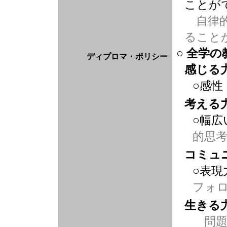
ことが
自律的
ること
○ 全学
ディプロマ・ポリシー
感じる
○感性
考える
○幅広
的思
コミュ
○表現
フォ
生きる
問題