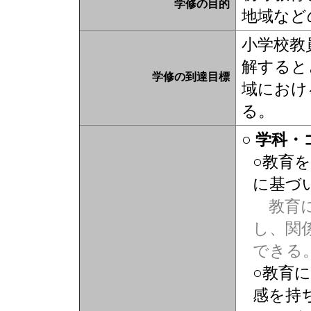
学修の目的
地域など
小学校教
解すると
学修の到達目標
域におけ
る。
○ 学科
○教育
に基づ
教育に
し、関
できる
○教育
感を持