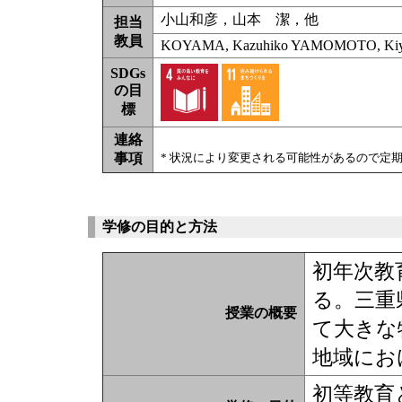
小山和彦，山本 潔，他
担当
教員
KOYAMA, Kazuhiko YAMOMOTO, Kiyosh
SDGs
の目
標
連絡
事項
* 状況により変更される可能性があるので定
学修の目的と方法
初年次教
る。三重
授業の概要
て大きな
地域にお
初等教育