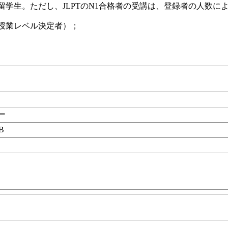
留学生。ただし、JLPTのN1合格者の受講は、登録者の人数に
の授業レベル決定者）；
びー
 B