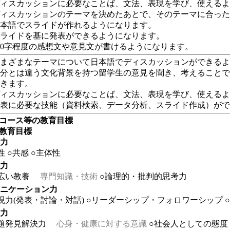
ディスカッションに必要なことば、文法、表現を学び、使える
ディスカッションのテーマを決めたあとで、そのテーマに合っ
日本語でスライドが作れるようになります。
スライドを基に発表ができるようになります。
00字程度の感想文や意見文が書けるようになります。
さまざまなテーマについて日本語でディスカッションができる
自分とは違う文化背景を持つ留学生の意見を聞き、考えること
つきます。
ディスカッションに必要なことば、文法、表現を学び、使える
発表に必要な技能（資料検索、データ分析、スライド作成）が
・コース等の教育目標
の教育目標
る力
性
○共感
○主体性
る力
広い教養
専門知識・技術
○論理的・批判的思考力
ュニケーション力
現力(発表・討論・対話)
○リーダーシップ・フォロワーシップ
る力
題発見解決力
心身・健康に対する意識
○社会人としての態度