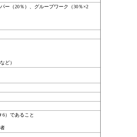
ー（20％）、グループワーク（30％×2
ド
など）
＃6）であること
た者