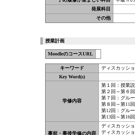
発展科目
その他
授業計画
MoodleのコースURL
キーワード
ディスカッシ
Key Word(s)
第１回：授業
第２回～第６
第７回：グル
学修内容
第８回～第11
第12回：グル
第13回～第1
ディスカッシ
ディスカッシ
事前・事後学修の内容