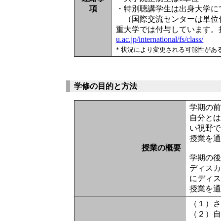
項
・特別聴講学生は出身大学に
（国際交流センターは単位付
重大学では付与しています。
u.ac.jp/international/fs/class/
* 状況により変更される可能性があ
学修の目的と方法
学期の
自分と
い視野
授業を
授業の概要
学期の
ディス
にディ
授業を
（１）
（２）