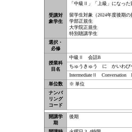
「中級Ⅱ」「上級」になった
留学生対象（2024年度後期
受講対
学部正規生
象学生
大学院正規生
特別聴講学生
選択・
必修
中級Ⅱ 会話B
授業科
ちゅうきゅう に かいわ
目名
IntermediateⅡ Conversation
単位数
※ 単位
ナンバ
リング
コード
開講学
後期
期
開講時
火曜日 3, 4時限