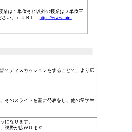
授業は１単位それ以外の授業は２単位三
ださい。）ＵＲＬ：
https://www.mie-
本語でディスカッションをすることで、より広
す。そのスライドを基に発表をし、他の留学生
ようになります。
で、視野が広がります。