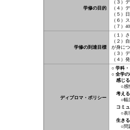
（３）
学修の目的
（４）
（５）
（６）
（７）4
（１）
（２）
学修の到達目標
が身に
（３）
（４）
○ 学科
○ 全学
感じ
○感
考え
ディプロマ・ポリシー
○幅
コミ
○表
生き
○問