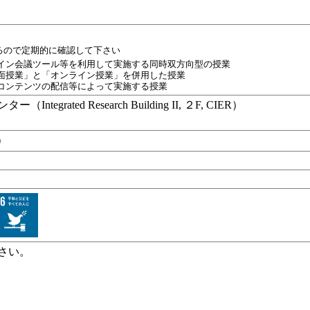
るので定期的に確認して下さい
イン会議ツール等を利用して実施する同時双方向型の授業
面授業」と「オンライン授業」を併用した授業
コンテンツの配信等によって実施する授業
grated Research Building II, ２F, CIER）
m）
）
ださい。