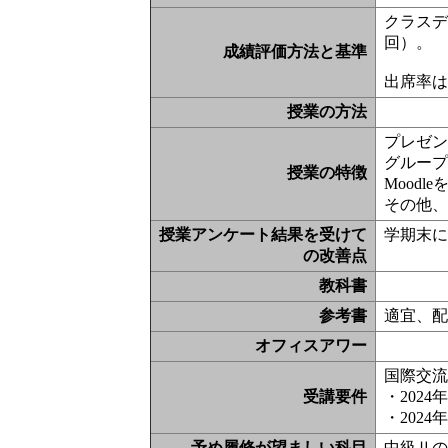
クラスデ
回）。
成績評価方法と基準
出席率は
授業の方法
プレゼン
グルー
授業の特徴
Moodl
その他
授業アンケート結果を受けて
学期末
の改善点
教科書
参考書
適宜、
オフィスアワー
国際交流
受講要件
・202
・202
予め履修が望ましい科目
中級Ⅱ