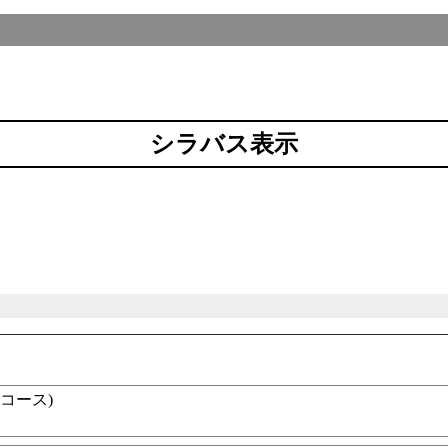
シラバス表示
コース)