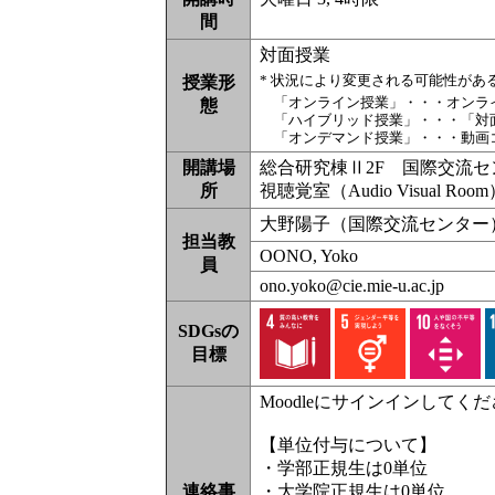
間
対面授業
* 状況により変更される可能性があ
授業形
「オンライン授業」・・・オンラ
態
「ハイブリッド授業」・・・「対
「オンデマンド授業」・・・動画
開講場
総合研究棟Ⅱ2F 国際交流センター（Inte
所
視聴覚室（Audio Visual Roo
大野陽子（国際交流センター
担当教
OONO, Yoko
員
ono.yoko@cie.mie-u.ac.jp
SDGsの
目標
Moodleにサインインしてく
【単位付与について】
・学部正規生は0単位
連絡事
・大学院正規生は0単位