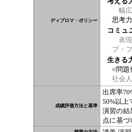
考える
幅広
思考
ディプロマ・ポリシー
コミュ
表現力
プ・
生きる
○問題
社会
出席率7
50%以
成績評価方法と基準
演習の結
点に基づ
授業の方法