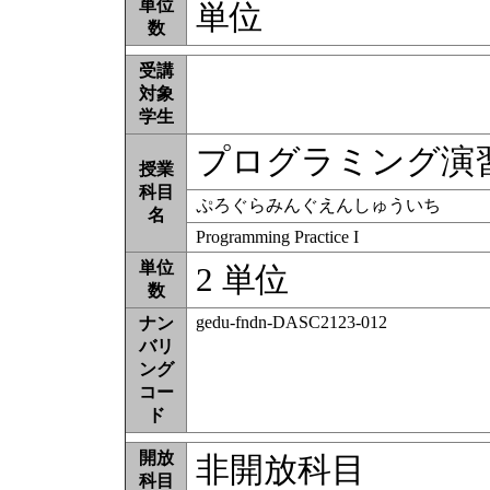
単位
単位
数
受講
対象
学生
プログラミング演
授業
科目
ぷろぐらみんぐえんしゅういち
名
Programming Practice I
単位
2 単位
数
gedu-fndn-DASC2123-012
ナン
バリ
ング
コー
ド
開放
非開放科目
科目