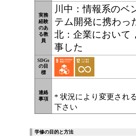
川中：情報系のベ
実務
テム開発に携わっ
経験
のあ
北：企業において
る教
員
事した
SDGs
の目
標
連絡
* 状況により変更され
事項
下さい
学修の目的と方法