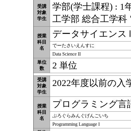
学部(学士課程) : 1
受講
対象
工学部 総合工学科
学生
データサイエンス
授業
科目
でーたさいえんすに
名
Data Science II
単位
2 単位
数
受講
2022年度以前の
対象
学生
プログラミング言
授業
科目
ぷろぐらみんぐげんごいち
名
Programming Language I