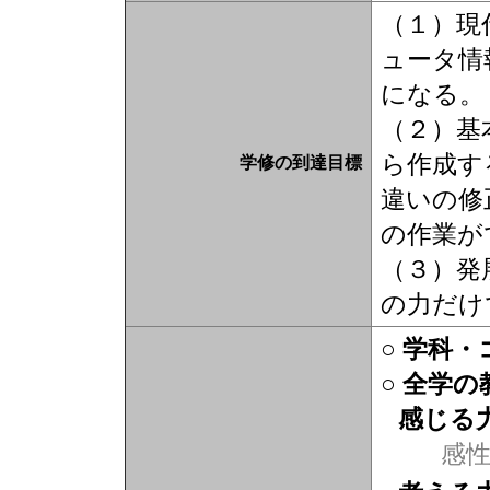
（１）現
ュータ情
になる。
（２）基
ら作成す
学修の到達目標
違いの修
の作業が
（３）発
の力だけ
○ 学科
○ 全学
感じる
感