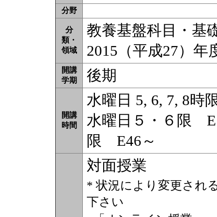
分野
教養基盤科目・基礎教
分
類・
2015（平成27）
領域
開講
後期
学期
水曜日 5, 6, 7, 8時
開講
水曜日５・６限 E
時間
限 E46～
対面授業
* 状況により変更され
下さい