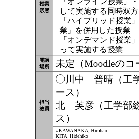
「オンライン授業」・
授業
して実施する同時双方
形態
「ハイブリッド授業」
業」を併用した授業
「オンデマンド授業」
って実施する授業
開講
未定（Moodle
場所
◯川中 普晴（工
ース）
担当
北 英彦（工学部
教員
ス）
○KAWANAKA, Hiroharu
KITA, Hidehiko