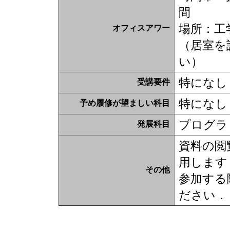
間
場所：工
オフィスアワー
（居室を
い）
特になし
受講要件
特になし
予め履修が望ましい科目
プログラ
発展科目
資料の閲
用します
その他
参加する
ださい．