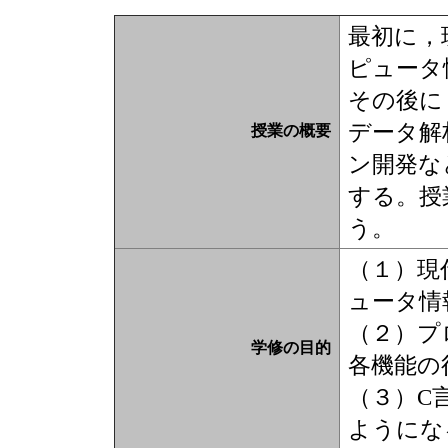
最初に，
ピュータ
その後に
データ解
授業の概要
ン開発な
する。授
う。
（１）現
ュータ情
（２）プ
学修の目的
各機能の
（３）C
ようにな