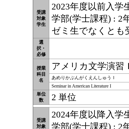
2023年度以前入学
受講
学部(学士課程) : 2
対象
学生
ゼミ生でなくとも
選
択・
必修
アメリカ文学演習
授業
科目
あめりかぶんがくえんしゅうＩ
名
Seminar in American Literature I
単位
2 単位
数
2024年度以降入学
受講
学部(学士課程) : 2
対象