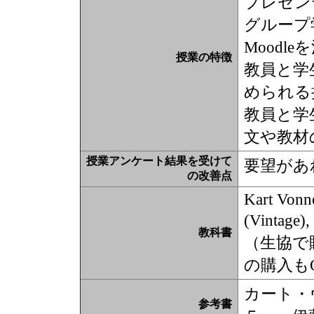
プレゼン
グループ
Moodl
授業の特徴
教員と学
められる
教員と学
文や教材
授業アンケート結果を受けて
要望があ
の改善点
Kart Vonn
(Vintage)
教科書
（生協で
の購入も
カート・
参考書