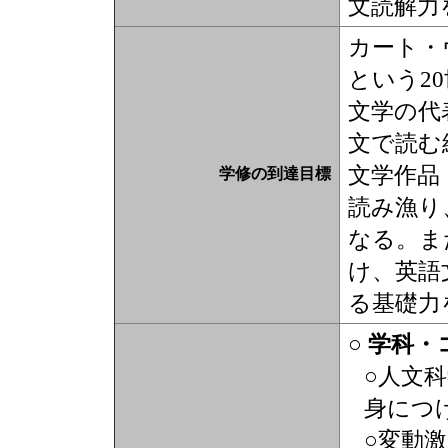
文読解力
カート・
という2
文学の代
文で読む
文学作品
学修の到達目標
読み漁り
なる。ま
け、英語
る基礎力
○ 学科
○人文
身につ
○変動