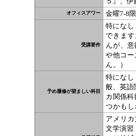
５』、伊
金曜7-8
オフィスアワー
特になし
できます
んが、意
受講要件
や他コー
ん。）
特になし
般、英語
予め履修が望ましい科目
カ関係科
つかもし
アメリカ
文学演習