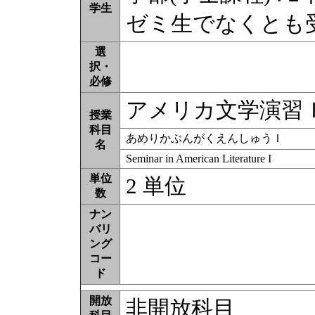
学生
ゼミ生でなくとも
選
択・
必修
アメリカ文学演習
授業
科目
あめりかぶんがくえんしゅうＩ
名
Seminar in American Literature I
単位
2 単位
数
ナン
バリ
ング
コー
ド
開放
非開放科目