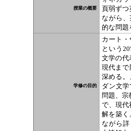
頁弱ずつ
授業の概要
ながら、
的な問題
カート・
という2
文学の代
現代まで
深める。
ダン文学
学修の目的
問題、宗
で、現代
解を築く
ながら詳