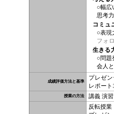
○幅広
思考
コミュ
○表現
フォ
生きる
○問題
会人
プレゼン
成績評価方法と基準
レポート
講義 演習
授業の方法
反転授業