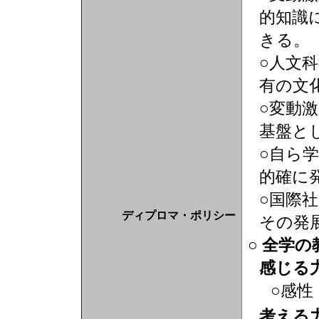
的知識
きる。
○人文
有の文
○変動
基盤と
○自ら
的確に
○国際
ディプロマ・ポリシー
その発
○ 全学
感じる
○感性
考える