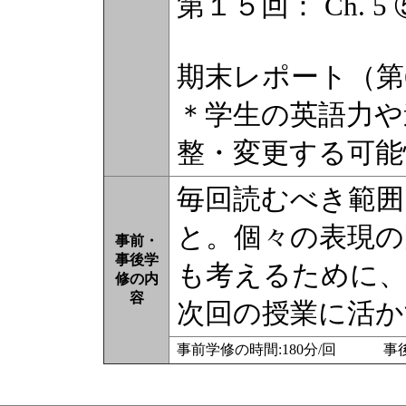
第１５回： Ch. 5 ⑤
期末レポート（第
＊学生の英語力や
整・変更する可能
毎回読むべき範囲
と。個々の表現の
事前・
事後学
も考えるために、
修の内
容
次回の授業に活か
事前学修の時間:180分/回 事後