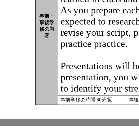
As you prepare each
事前・
expected to research
事後学
修の内
revise your script, 
容
practice practice.
Presentations will b
presentation, you 
to identify your st
事前学修の時間:60分/回 事後学