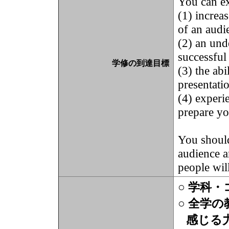
You can ex
(1) increa
of an audi
(2) an und
successful 
学修の到達目標
(3) the ab
presentati
(4) experi
prepare yo
You should
audience 
people wil
○ 学科
○ 全学
感じる