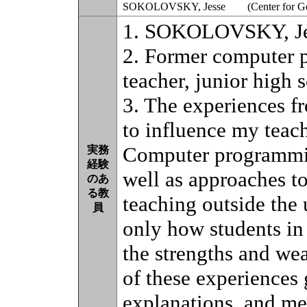
SOKOLOVSKY, Jesse (Center for Gene
1. SOKOLOVSKY, Je
2. Former computer 
teacher, junior high 
3. The experiences fr
to influence my teach
Computer programmin
実務
経験
well as approaches to
のあ
る教
teaching outside the
員
only how students in 
the strengths and we
of these experiences
explanations, and me