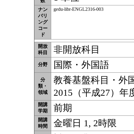
数
gedu-libr-ENGL2316-003
ナン
バリ
ング
コー
ド
開放
非開放科目
科目
国際・外国語
分野
教養基盤科目・外国語
分
類・
2015（平成27）
領域
開講
前期
学期
開講
金曜日 1, 2時限
時間