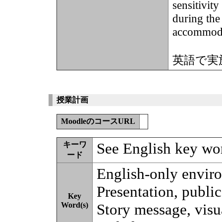
sensitivity
during the 
accommoda
英語で実
授業計画
MoodleのコースURL
See English key wo
キーワ
ード
English-only envir
Presentation, publi
Key
Word(s)
Story message, visu