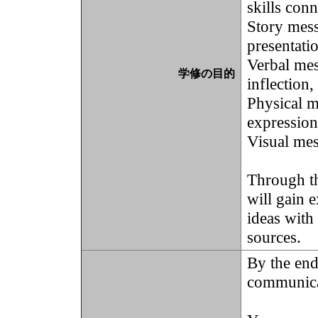
skills con
Story mess
presentati
Verbal mes
学修の目的
inflection
Physical me
expression
Visual mes
Through th
will gain 
ideas with
sources.
By the end
communicat