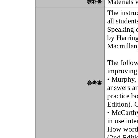
Materials w
教科書
The instru
all student
Speaking 
by Harrin
Macmillan
The follo
improving 
• Murphy, 
参考書
answers an
practice b
Edition). 
• McCarthy
in use int
How words 
(2nd Editi