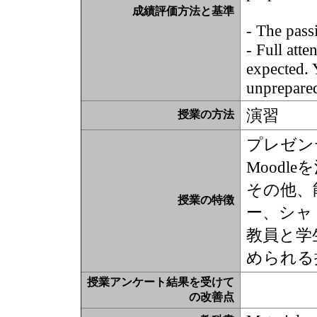
成績評価方法と基準
- The pass
- Full atte
expected. Y
unprepare
演習
授業の方法
プレゼン
Moodl
その他、
授業の特徴
ー、シャ
教員と学
められる
授業アンケート結果を受けて
の改善点