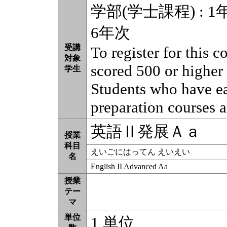
学部(学士課程) : 1年
6年次
受講
To register for this 
対象
scored 500 or higher
学生
Students who have e
preparation courses a
英語Ⅱ発展Ａａ
授業
科目
えいごにはってん えいえい
名
English II Advanced Aa
授業
テー
マ
単位
1 単位