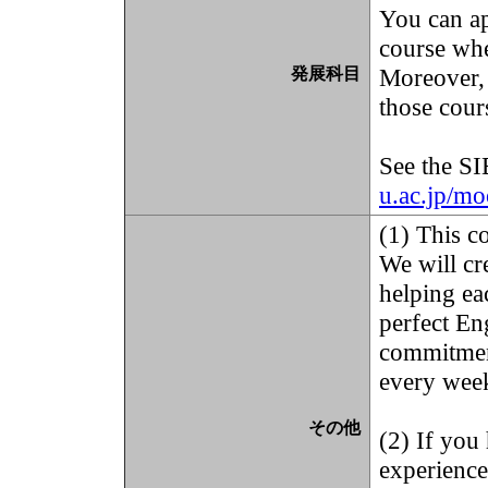
You can ap
course whe
Moreover, 
発展科目
those cour
See the SI
u.ac.jp/m
(1) This c
We will cr
helping ea
perfect En
commitment
every wee
その他
(2) If you
experience 