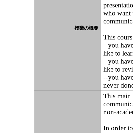
presentati
who want t
communicat
授業の概要
This cours
--you have
like to lea
--you have
like to rev
--you have
never done
This main 
communicat
non-academ
In order t