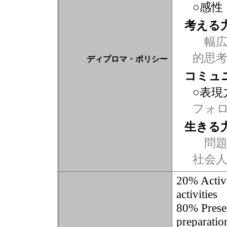
○感性
考える
幅広
的思
ディプロマ・ポリシー
コミュ
○表現
フォ
生きる
問題
社会
20% Active
activities
80% Present
preparation