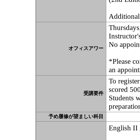
Additional
Thursdays
Instructor'
No appoin
オフィスアワー
*Please co
an appoint
To registe
scored 50
受講要件
Students 
preparatio
予め履修が望ましい科目
English