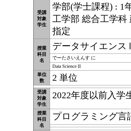
学部(学士課程) : 1
受講
工学部 総合工学科 
対象
学生
指定
データサイエンス
授業
科目
でーたさいえんす に
名
Data Science II
単位
2 単位
数
受講
2022年度以前入
対象
学生
授業
プログラミング言語
科目
名