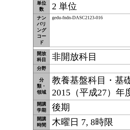
単位
2 単位
数
gedu-fndn-DASC2123-016
ナン
バリ
ング
コー
ド
開放
非開放科目
科目
分野
教養基盤科目・基礎教
分
類・
2015（平成27）
領域
開講
後期
学期
開講
木曜日 7, 8時限
時間