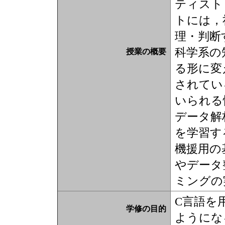
ティスト
トには，
理・判断
科学系の
授業の概要
る形に変
されてい
いられる
データ解
を学習す
機援用の
やデータ
ミングの
C言語を
学修の目的
ようにな