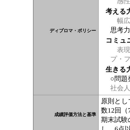
感
考える
幅広
思考
ディプロマ・ポリシー
コミュ
表現力
プ・
生きる
○問題
社会
原則とし
数12回
成績評価方法と基準
期末試験
し、6点