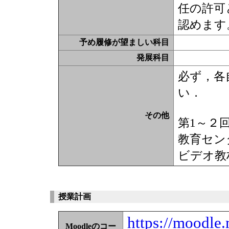
任の許可
認めます
予め履修が望ましい科目
発展科目
必ず，各
い．
その他
第1～２
教育セン
ビデオ教
授業計画
https://moodle.
Moodleのコー