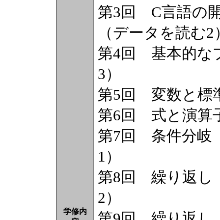
第3回 C言語の
（データを読む2
第4回 基本的な
3）
第5回 変数と標
第6回 式と演算
第7回 条件分岐
1）
第8回 繰り返し
2）
学修内
第9回 繰り返し（