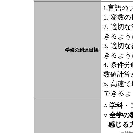
C言語の
1. 変
2. 適
きるよう
3. 適
学修の到達目標
きるよう
4. 条
数値計算
5. 高
できるよ
○ 学科
○ 全学
感じる