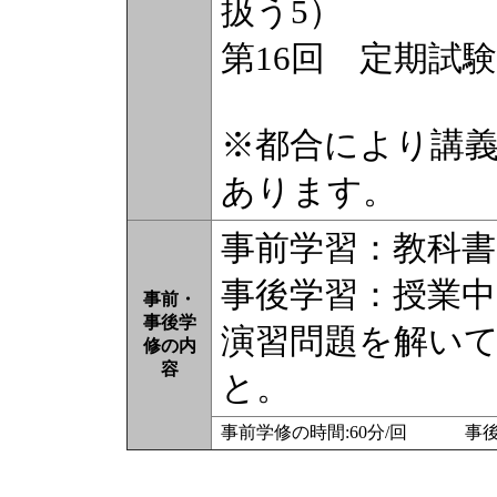
扱う5）
第16回 定期試験
※都合により講
あります。
事前学習：教科
事後学習：授業
事前・
事後学
演習問題を解い
修の内
容
と。
事前学修の時間:60分/回 事後学