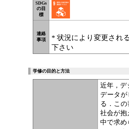
SDGs
の目
標
連絡
* 状況により変更され
事項
下さい
学修の目的と方法
近年，デ
データが
る．この
社会が抱
中で求め