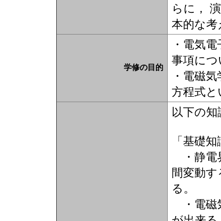
らに， 
本的な考
・電気電
事項につ
学修の目的
・電磁気
方程式と
以下の知
「基礎知
・静電界
間変動す
る。
・電磁気
が出来る