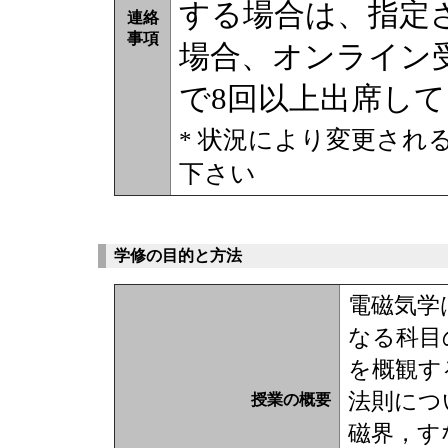
する場合は、指定
連絡
事項
場合、オンライン
で8回以上出席し
* 状況により変更され
下さい
学修の目的と方法
電磁気学
なる科目
を概観す
法則につ
授業の概要
磁界，す