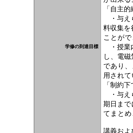
「自主的
・与えら
料収集を
ことがで
・授業内
学修の到達目標
し、電磁
であり、
用されて
「制約下
・与えら
期日まで
てまとめ
講義およ