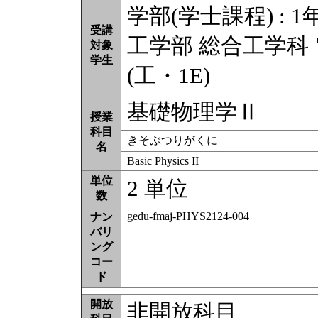
学部(学士課程) : 1
受講
工学部 総合工学科
対象
学生
(工・1E)
基礎物理学Ⅱ
授業
科目
きそぶつりがくに
名
Basic Physics II
単位
2 単位
数
gedu-fmaj-PHYS2124-004
ナン
バリ
ング
コー
ド
開放
非開放科目