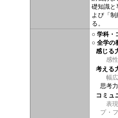
礎知識と
よび「制
る。
○ 学科
○ 全学
感じる
感
考える
幅広
思考
コミュ
表現力
プ・