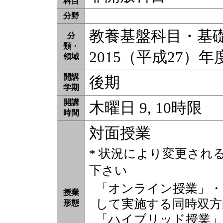
科目
分野
教養基盤科目・基礎教
分
類・
2015（平成27）
領域
開講
後期
学期
開講
木曜日 9, 10時限
時間
対面授業
* 状況により変更され
下さい
「オンライン授業」・
授業
して実施する同時双方
形態
「ハイブリッド授業」