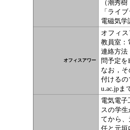
（潮秀樹
「ライブ
電磁気学
オフィスア
教員室：電
連絡方法：電子
問予定をE
オフィスアワー
なお，そ
付けるので，
u.ac.
電気電子
スの学生
てから、
任と元垣