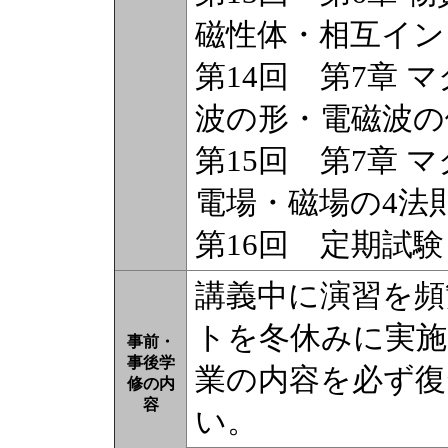
磁性体・相互イン
第14回 第7章
波の形・電磁波の
第15回 第7章
電場・磁場の4法
第16回 定期試験
講義中に演習を頻
トを冬休みに実施
事前・
事後学
業の内容を必ず
修の内
容
い。