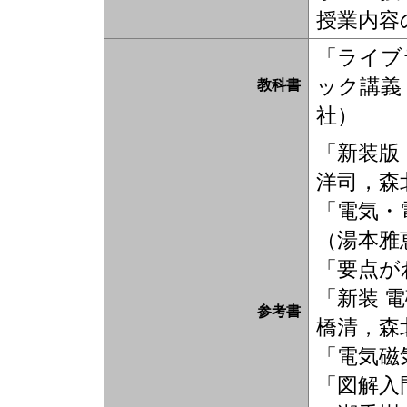
授業内容
「ライブ
ック講義
教科書
社）
「新装版
洋司，森
「電気・
（湯本雅
「要点が
「新装 
参考書
橋清，森
「電気磁
「図解入