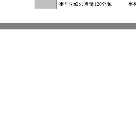
事前学修の時間:120分/回 事後学