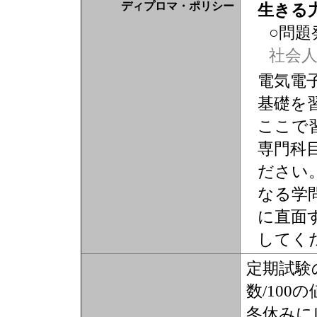
ディプロマ・ポリシー
生きる
○問題
社会
電気電
基礎を
ここで
専門科
ださい
なる学
に直面
してく
定期試験
数/10
冬休みに