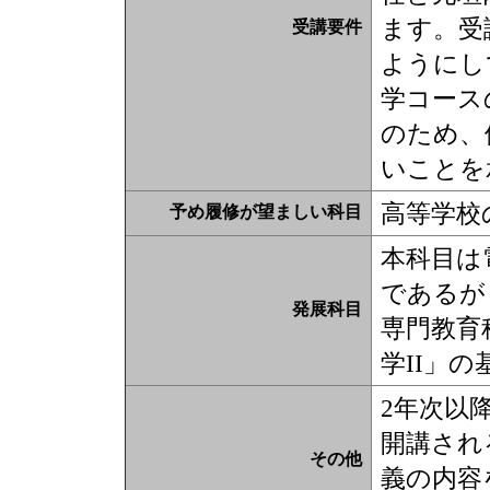
ます。受
受講要件
ようにし
学コース
のため、
いことを
高等学校
予め履修が望ましい科目
本科目は
であるが
発展科目
専門教育
学II」
2年次以
開講され
その他
義の内容