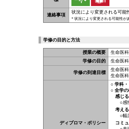
状況により変更される可能
連絡事項
* 状況により変更される可能性
学修の目的と方法
授業の概要
生命医
学修の目的
生命医
生命医科
学修の到達目標
生命医科
○ 学科
○ 全学
感じ
○感
考え
○幅
ディプロマ・ポリシー
コミ
○表