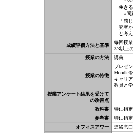
生き
○問
「感じ
究者か
と考
毎回授
成績評価方法と基準
2/3以
授業の方法
講義
プレゼン
Moodl
授業の特徴
キャリ
教員と
授業アンケート結果を受けて
の改善点
教科書
特に指
参考書
特に指
オフィスアワー
連絡窓