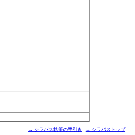
→ シラバス執筆の手引き
|
→ シラバストップ