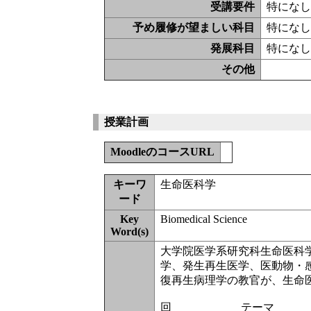
受講要件
特にな
予め履修が望ましい科目
特にな
発展科目
特にな
その他
授業計画
MoodleのコースURL
キーワ
生命医科学
ード
Key
Biomedical Science
Word(s)
大学院医学系研究科生命医科
学、発生再生医学、医動物・
復再生病理学の教官が、生命
回 テーマ 担