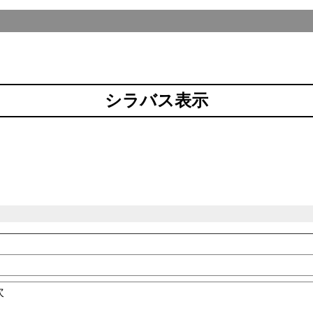
シラバス表示
次