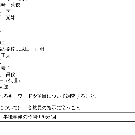
山崎 英俊
木 亨
野 光雄
仁
一
伸二
脳の発達…成田 正明
 正夫
正
 泰子
邉 昌俊
泰一（代理）
太郎
まれるキーワードや項目について調査すること。
成については、各教員の指示に従うこと。
事後学修の時間:120分/回