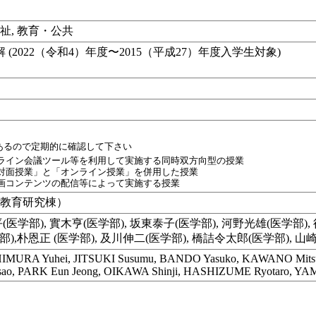
祉, 教育・公共
2022（令和4）年度〜2015（平成27）年度入学生対象)
があるので定期的に確認して下さい
ライン会議ツール等を利用して実施する同時双方向型の授業
対面授業」と「オンライン授業」を併用した授業
画コンテンツの配信等によって実施する授業
学教育研究棟）
(医学部), 實木亨(医学部), 坂東泰子(医学部), 河野光雄(医学部),
部),朴恩正 (医学部), 及川伸二(医学部), 橋詰令太郎(医学部), 山
IMURA Yuhei, JITSUKI Susumu, BANDO Yasuko, KAWANO Mitsu
ao, PARK Eun Jeong, OIKAWA Shinji, HASHIZUME Ryotaro, YA