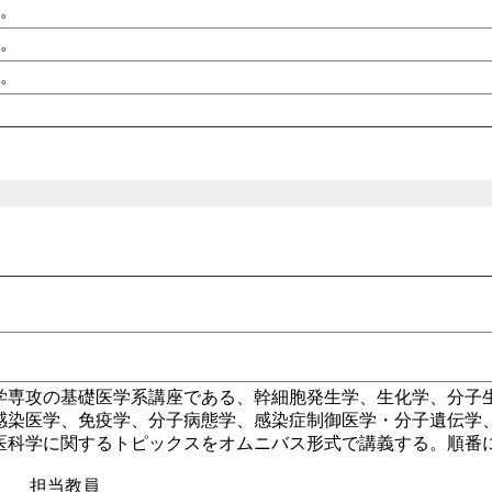
し。
し。
し。
学専攻の基礎医学系講座である、幹細胞発生学、生化学、分子
感染医学、免疫学、分子病態学、感染症制御医学・分子遺伝学
医科学に関するトピックスをオムニバス形式で講義する。順番
当教員