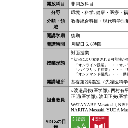
開放科目
非開放科目
分野
環境・科学, 健康・医療・福
分類・領
教養統合科目・現代科学理解 (
域
開講学期
後期
開講時間
月曜日 5, 6時限
対面授業
* 状況により変更される可能性
授業形態
「オンライン授業」・・・オン
「ハイブリッド授業」・・・「
「オンデマンド授業」・・・動
開講場所
基礎第2講義室（先端医科
○渡邉昌俊(医学部), 西村有平
正明(医学部), 油田正夫(医学
担当教員
WATANABE Masatoshi, NISH
NARITA Masaaki, YUDA Mas
SDGsの目
標