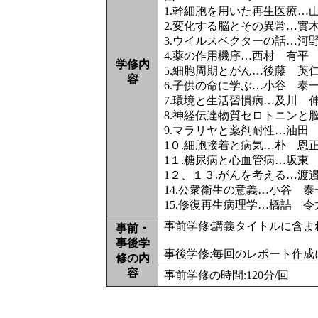
1.幹細胞を用いた再生医療…
2.変化する脳とその異常…實
3.ウイルスベクターの話…河
4.薬の作用機序…西村 有平
学修内
5.細胞周期とがん…後藤 英
容
6.子供の命に学ぶ…小谷 泰
7.環境と生活習慣病…及川 
8.神経伝達物質セロトニンと
9.マラリヤと薬剤耐性…油田
1０.細胞接着と病気…朴 恩
1１.糖尿病と心血管病…坂東
1２、１３.がんを考える…渡
14.公衆衛生の意義…小谷 
15.修復再生病理学…橋詰 令
事前学修:講義タイトルに含
事前・
事後学
事後学修:毎回のレポート作
修の内
容
事前学修の時間:120分/回 