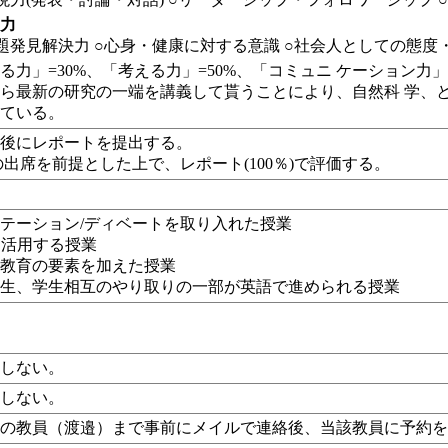
る力
題発見解決力
○心身・健康に対する意識
○社会人としての態度
る力」=30%、「考える力」=50%、「コミュニ ケーション力」
ら最新の研究の一端を講義して貰うことにより、自然科 学、
えている。
業後にレポートを提出する。
上の出席を前提とした上で、レポート(100％)で評価する。
テーション/ディベートを取り入れた授業
eを活用する授業
ア教育の要素を加えた授業
学生、学生相互のやり取りの一部が英語で進められる授業
定しない。
定しない。
口の教員（渡邉）まで事前にメイルで連絡後、当該教員に予約