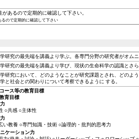
性があるので定期的に確認して下さい。
があるので定期的に確認して下さい
科学研究の最先端を講義より学ぶ。各専門分野の研究者がオム
科学研究の最先端を講義より学び、現状の生命科学の認識とさ
学研究において、どのようなことが研究課題とされ、どのよう
学と社会との関わりについて考察できるように する。
・コース等の教育目標
の教育目標
る力
性
○共感
○主体性
る力
広い教養
○専門知識・技術
○論理的・批判的思考力
ュニケーション力
現力(発表・討論・対話)
○リーダーシップ・フォロワーシップ