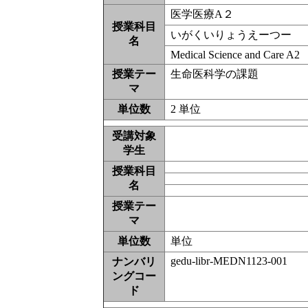
医学医療A２
授業科目
いがくいりょうえーつー
名
Medical Science and Care A2
授業テー
生命医科学の課題
マ
単位数
2 単位
受講対象
学生
授業科目
名
授業テー
マ
単位数
単位
gedu-libr-MEDN1123-001
ナンバリ
ングコー
ド