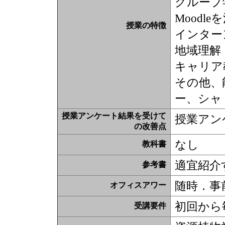
グループ
Moodl
授業の特徴
インター
地域理解
キャリア
その他、
ー、シャ
授業アンケート結果を受けて
授業アン
の改善点
なし
教科書
適宜紹介
参考書
随時．事
オフィスアワー
初回から
受講要件