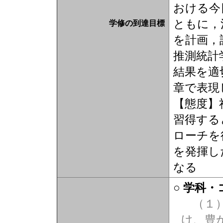
おける今
ともに，
学修の到達目標
を計画，
推測統計
結果を適
章で表現
【態度】
習得する
ローチを
を発揮し
なる
○ 学科
（１）
け、豊