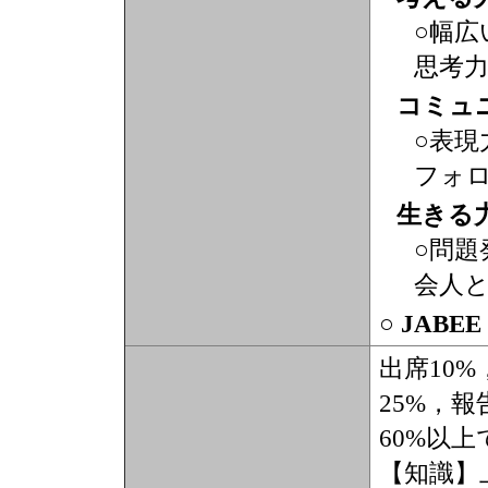
○幅広
思考
コミュ
○表現
フォ
生きる
○問題
会人
○ JABE
出席10%
25%，報
60%以
【知識】