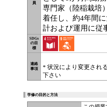
員
専門家（陸稲栽培
着任し、約4年間
計および運用に従
SDGs
の目
標
連絡
* 状況により変更され
事項
下さい
学修の目的と方法
この授業