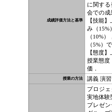
に関する
会での成
【技能】
成績評価方法と基準
み（15
（10%
（5%）
【態度】
授業態度
価．
講義 演習
授業の方法
プロジェ
実地体験型
プレゼン