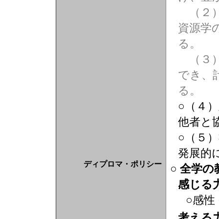
（２）
資源学
る。
（３）
でき、
る。
○（４
他者と
○（５
発展的
ディプロマ・ポリシー
○ 全学
感じる
○感性
考える