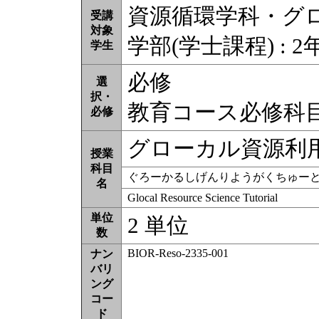
資源循環学科・グ
受講
対象
学部(学士課程) : 2
学生
必修
選
択・
教育コース必修科
必修
グローカル資源利
授業
科目
ぐろーかるしげんりようがくちゅー
名
Glocal Resource Science Tutorial
単位
2 単位
数
BIOR-Reso-2335-001
ナン
バリ
ング
コー
ド