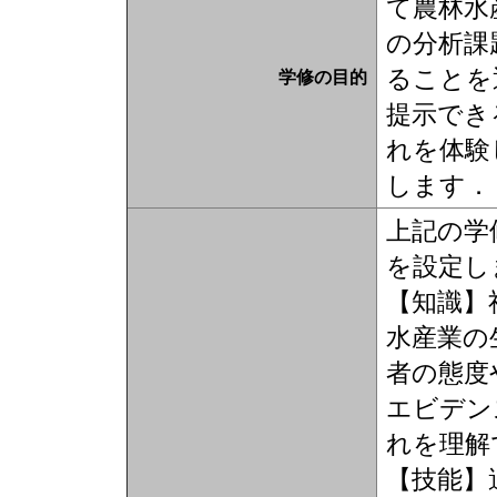
て農林水
の分析課
ることを
学修の目的
提示でき
れを体験
します．
上記の学
を設定し
【知識】
水産業の
者の態度
エビデン
れを理解
【技能】