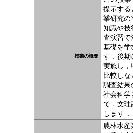
提示する
業研究の
知識や技
査演習で
基礎を学
す．後期
授業の概要
実施し，
比較しな
調査結果
社会科学
で，文理
します．
農林水産