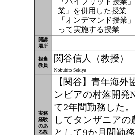
「ハイブリッド授業」
業」を併用した授業
「オンデマンド授業」
って実施する授業
開講
場所
関谷信人（教授）
担当
教員
Nobuhito Sekiya
【関谷】青年海外
ンビアの村落開発
て2年間勤務した
実務
してタンザニアの
経験
のあ
として9か月間勤務
る教