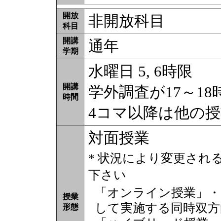
開放
非開放科目
科目
開講
通年
学期
水曜日 5, 6時限
開講
学外調査が17～1
時間
4コマ以降は他の
対面授業
* 状況により変更され
下さい
「オンライン授業」・
授業
して実施する同時双方
形態