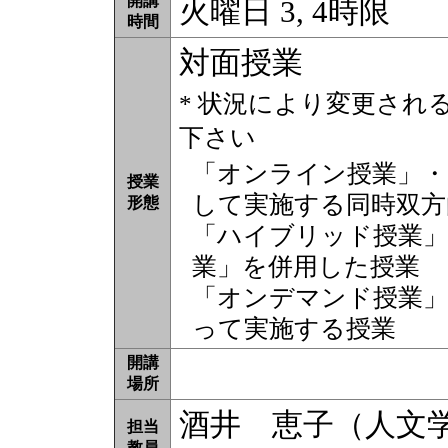
開講
火曜日 3, 4時限
時間
対面授業
* 状況により変更され
下さい
「オンライン授業」・
授業
して実施する同時双方
形態
「ハイブリッド授業」
業」を併用した授業
「オンデマンド授業」
って実施する授業
開講
場所
酒井 恵子（人文
担当
教員