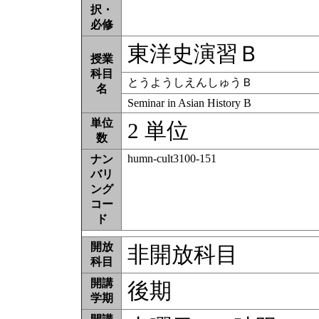
択・
必修
東洋史演習Ｂ
授業
科目
とうようしえんしゅうＢ
名
Seminar in Asian History B
単位
2 単位
数
humn-cult3100-151
ナン
バリ
ング
コー
ド
開放
非開放科目
科目
開講
後期
学期