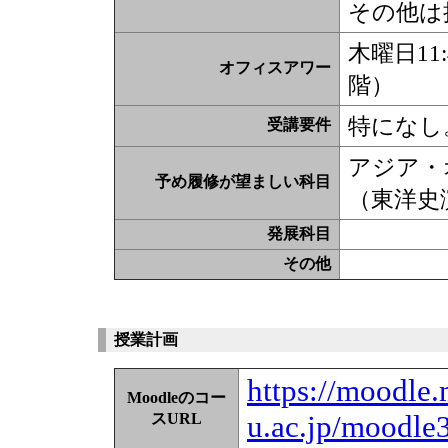
その他は
木曜日11
オフィスアワー
階）
特になし
受講要件
アジア・
予め履修が望ましい科目
（東洋史
発展科目
その他
授業計画
https://moodle.
Moodleのコー
u.ac.jp/moodle
スURL