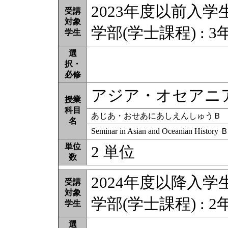
2023年度以前入学
受講
対象
学部(学士課程) : 3
学生
選
択・
必修
アジア・オセアニ
授業
科目
あじあ・おせあにあしえんしゅうＢ
名
Seminar in Asian and Oceanian History 
単位
2 単位
数
2024年度以降入学
受講
対象
学部(学士課程) : 2
学生
選