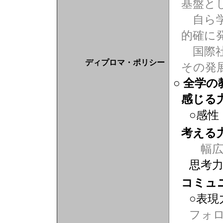
基盤と
自ら学
的確に
国際社
ディプロマ・ポリシー
その発
○ 全学
感じる
○感性
考える
幅広
思考
コミュ
○表現
フォ