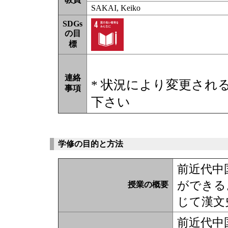
SAKAI, Keiko
SDGs
の目
標
連絡
* 状況により変更され
事項
下さい
学修の目的と方法
前近代中
ができる
授業の概要
じて漢文
前近代中