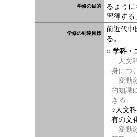
るように
学修の目的
習得する
前近代中
学修の到達目標
る。
○ 学科
人文科
身につ
変動激
的知識
きる。
○人文
有の文
変動激