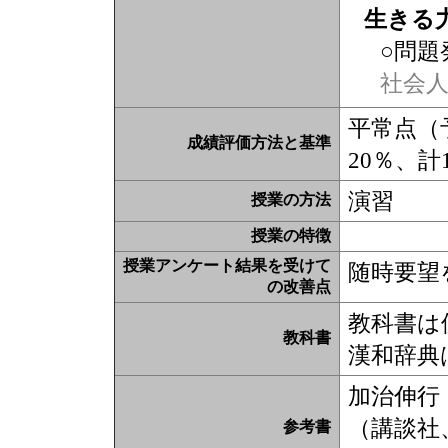
生きる
○問題
社会
平常点（
成績評価方法と基準
20％、計
演習
授業の方法
授業の特徴
授業アンケート結果を受けて
随時要望
の改善点
教科書は
教科書
漢和辞典
加治伸行
（講談社、
参考書