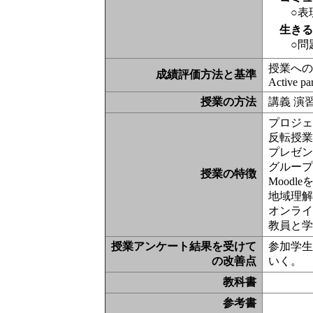
○表
生き
○問
授業への
成績評価方法と基準
Active pa
授業の方法
講義 演
プロジェ
反転授
プレゼン
グルー
授業の特徴
Moodl
地域理
オンライ
教員と
授業アンケート結果を受けて
参加学
の改善点
いく。
教科書
参考書