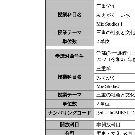
三重学１
授業科目名
みえがく いち
Mie Studies 1
授業テーマ
三重の社会と文
単位数
2 単位
学部(学士課程) : 1
受講対象学生
2022（令和4）
三重学
授業科目名
みえがく
Mie Studies
授業テーマ
三重の社会と文
単位数
2 単位
gedu-libr-MIES111
ナンバリングコード
開放科目
非開放科
分野
歴史・文化, 教育