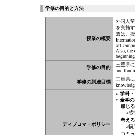
学修の目的と方法
外国人
を実施
週は、授
授業の概要
Internatio
off-campus
Also, the 
beginning 
三重県に
学修の目的
and fondne
三重県に
学修の到達目標
knowledge
○ 学科
○ 全学
感じ
○感
考え
ディプロマ・ポリシー
○幅
コミ