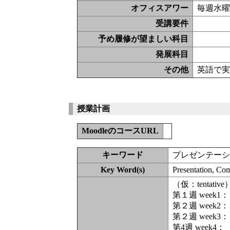
オフィスアワー
毎週水曜日
受講要件
予め履修が望ましい科目
発展科目
その他
英語で
授業計画
MoodleのコースURL
キーワード
プレゼンテー
Key Word(s)
Presentation, Co
（仮：tentative
第１週 week1：
第２週 week2：
第２週 week3：
第4週 week4：