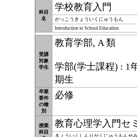
学校教育入門
科目
名
がっこうきょういくにゅうもん
Introduction to School Education
教育学部, A 類
受講
対象
学部(学士課程) : 1
学生
期生
卒業
必修
要件
の種
別
教育心理学入門セ
授業
科目
きょういくしんりがくにゅうもんせ