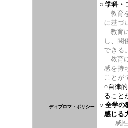
○ 学科
教育を
に基づ
教育に
し、関
できる
教育に
感を持
ことが
○自律
ること
○ 全学
ディプロマ・ポリシー
感じる
感