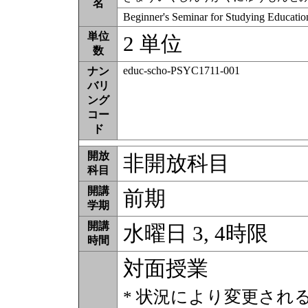
名
Beginner's Seminar for Studying Educatio
単位
2 単位
数
educ-scho-PSYC1711-001
ナン
バリ
ング
コー
ド
開放
非開放科目
科目
開講
前期
学期
開講
水曜日 3, 4時限
時間
対面授業
* 状況により変更され