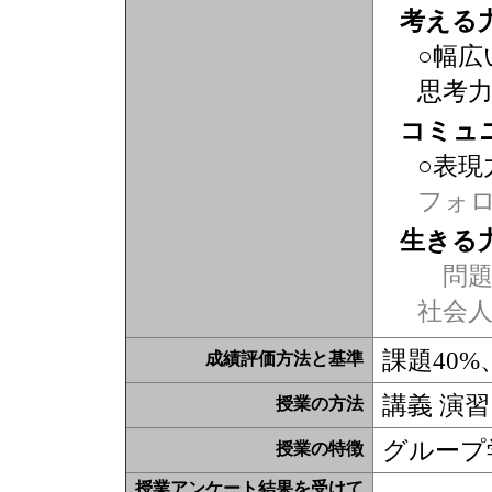
考える
○幅広
思考
コミュ
○表現
フォ
生きる
問題
社会
課題40
成績評価方法と基準
講義 演習
授業の方法
グループ
授業の特徴
授業アンケート結果を受けて