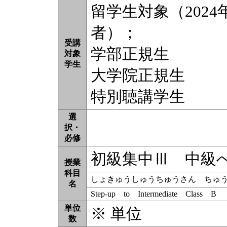
留学生対象（202
者）；
受講
学部正規生
対象
学生
大学院正規生
特別聴講学生
選
択・
必修
初級集中Ⅲ 中級
授業
科目
しょきゅうしゅうちゅうさん ちゅ
名
Step-up to Intermediate Class B
単位
※ 単位
数