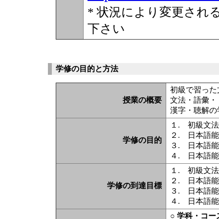
* 状況により変更され
下さい
学修の目的と方法
初級で習った
授業の概要
文法・語彙・
漢字・聴解の
１. 初級文
２. 日本語
学修の目的
３. 日本語
４. 日本語
１. 初級文
２. 日本語
学修の到達目標
３. 日本語
４. 日本語
○ 学科・コ