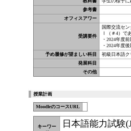
教科書
学生の様子に
参考書
オフィスアワー
国際交流セン
Ⅰ（＃4）で
受講要件
・2024年
・2024年
予め履修が望ましい科目
初級日本語ク
発展科目
その他
授業計画
MoodleのコースURL
日本語能力試験(J
キーワー