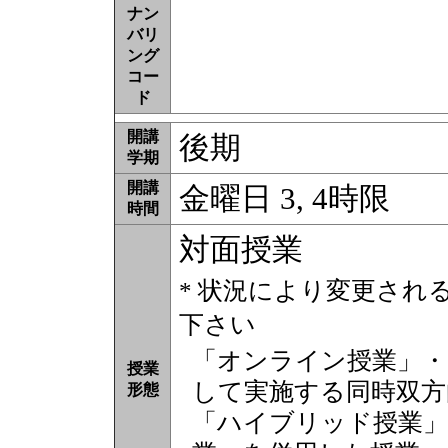
ナン
バリ
ング
コー
ド
開講
後期
学期
開講
金曜日 3, 4時限
時間
対面授業
* 状況により変更され
下さい
「オンライン授業」・
授業
して実施する同時双方
形態
「ハイブリッド授業」