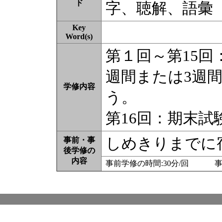
ド
字、聴解、語彙
Key
Word(s)
第１回～第15回
週間または3週
学修内容
う。
第16回：期末試
しめきりまでに
事前・事
後学修の
内容
事前学修の時間:30分/回 事後