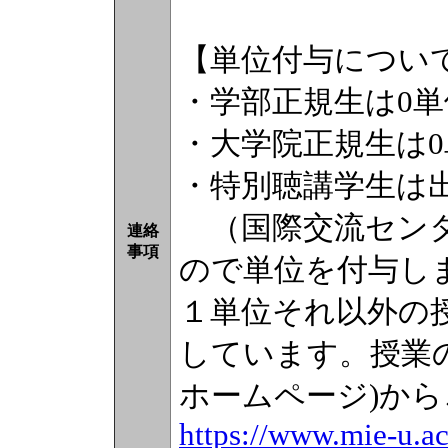
【単位付与につい
・学部正規生は0単
・大学院正規生は0
・特別聴講学生は
（国際交流センタ
連絡
事項
ので単位を付与し
１単位それ以外の
しています。授業の
ホームページ)か
https://www.mie-u.ac.