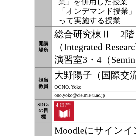
業」を併用した授業
「オンデマンド授業」
って実施する授業
総合研究棟Ⅱ 2
開講
（Integrated Resear
場所
演習室3・4（Seminar
大野陽子（国際交
担当
教員
OONO, Yoko
ono.yoko@cie.mie-u.ac.jp
SDGs
の目
標
Moodleにサイ