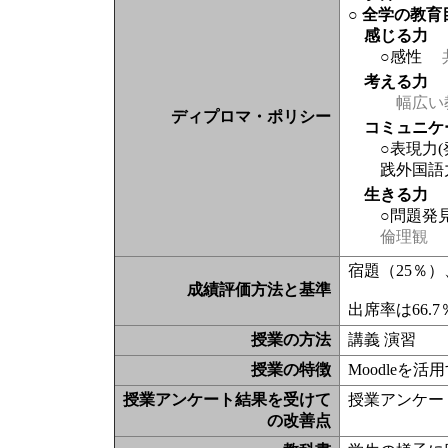
○ 全学の教育
感じる力
○感性
考える力
幅広い
ディプロマ・ポリシー
コミュニケ
○表現力
践外国語
生きる力
○問題発
倫理観
宿題（25％
成績評価方法と基準
出席率は66.
授業の方法
講義 演習
授業の特徴
Moodleを活
授業アンケート結果を受けて
授業アンケー
の改善点