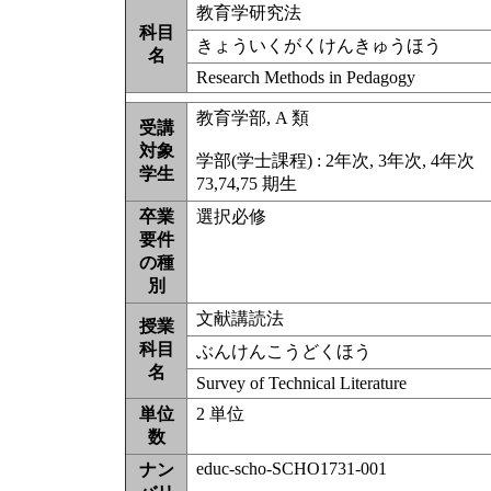
教育学研究法
科目
きょういくがくけんきゅうほう
名
Research Methods in Pedagogy
教育学部, A 類
受講
対象
学部(学士課程) : 2年次, 3年次, 4年次
学生
73,74,75 期生
卒業
選択必修
要件
の種
別
文献講読法
授業
科目
ぶんけんこうどくほう
名
Survey of Technical Literature
単位
2 単位
数
educ-scho-SCHO1731-001
ナン