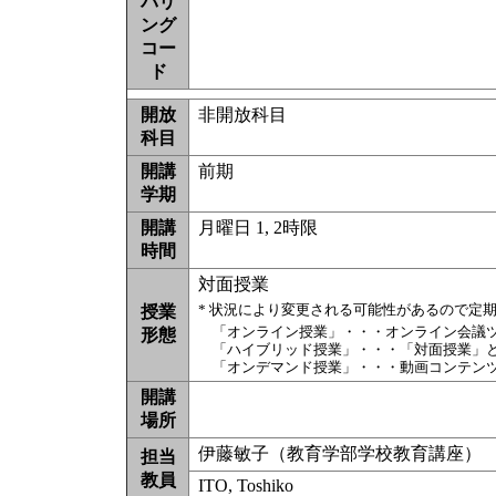
バリ
ング
コー
ド
開放
非開放科目
科目
開講
前期
学期
開講
月曜日 1, 2時限
時間
対面授業
* 状況により変更される可能性があるので定
授業
「オンライン授業」・・・オンライン会議
形態
「ハイブリッド授業」・・・「対面授業」
「オンデマンド授業」・・・動画コンテン
開講
場所
伊藤敏子（教育学部学校教育講座）
担当
教員
ITO, Toshiko