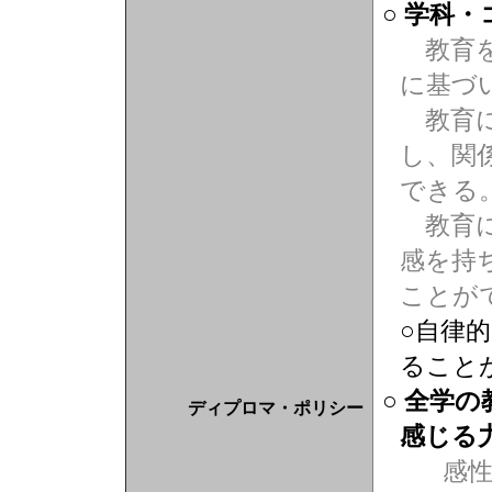
○ 学科
教育を
に基づ
教育に
し、関
できる
教育に
感を持
ことが
○自律
ること
○ 全学
ディプロマ・ポリシー
感じる
感