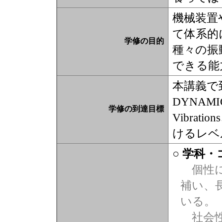
機械装置
て体系的
学修の目的
種々の振
できる能
本講義で
DYNAMIC
学修の到達目標
Vibrat
けるレベ
○ 学科
個性に
補い、
いる。
社会性