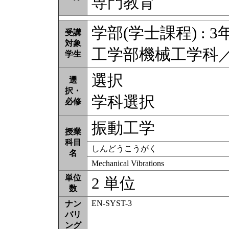
専門教育
学部(学士課程) : 3
受講
対象
工学部機械工学科
学生
選択
選
択・
学科選択
必修
振動工学
授業
科目
しんどうこうがく
名
Mechanical Vibrations
単位
2 単位
数
EN-SYST-3
ナン
バリ
ング