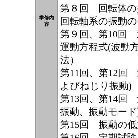
第８回 回転体の
学修内
回転軸系の振動の
容
第９回、第10回
運動方程式(波動
法）
第11回、第12回
よびねじり振動)
第13回、第14回
振動、振動モード
第15回 振動の
第16回 定期試験