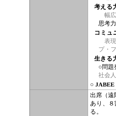
考える
幅広
思考
コミュ
表現力
プ・
生きる
○問題
社会
○ JABE
出席（遠
あり、８
る。