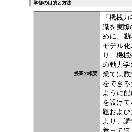
学修の目的と方法
「機械力
識を実際
めに、動
モデル化
り、機械
の動力学
業では数
授業の概要
をできる
ように配
を設けて
題および
より、講
養ってほ