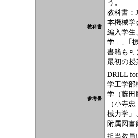
う。
教科書：
本機械学
教科書
編入学生
学」、｢
書籍も可
最初の授
DRILL fo
学工学部
学（藤田
参考書
（小寺忠
械力学」
附属図書
担当教員