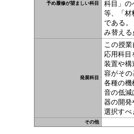
科目」の
予め履修が望ましい科目
等、「材
である。
み替える
この授業
応用科目
装置や構
容がその
発展科目
各種の機
音の低減
器の開発
選択すべ
その他