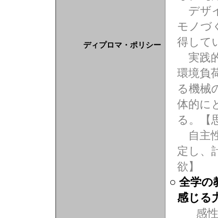
デザイ
モノづ
得して
ディプロマ・ポリシー
実践的
環境負
る機械
体的に
る。【
自主性
定し、
欲】
○ 全学
感じる
感