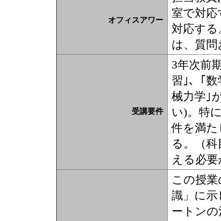
室で対応
オフィスアワー
対応する
は、質問
3年次前
習｣、｢
械力学｣
い)。特
受講要件
件を満た
る。（科
える必要
この授業
識」に示
ートンの