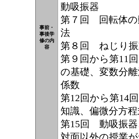
動吸振器
第７回 回転体の
事前・
法
事後学
修の内
第８回 ねじり振
容
第９回から第11
の基礎、変数分離
係数
第12回から第1
知識、偏微分方程
第15回 動吸振
対面以外の授業が