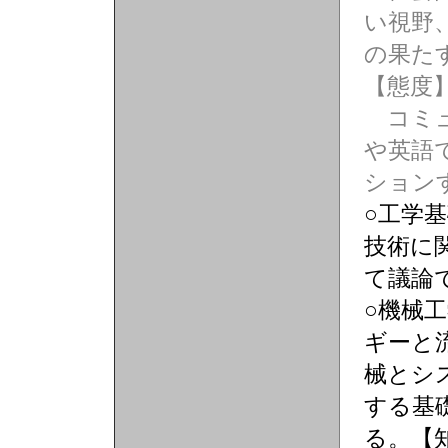
い視野
の果た
【態度
コミュ
や英語
ション
○工学
技術に
て議論
○機械
ギーと
械とシ
する基
る。【