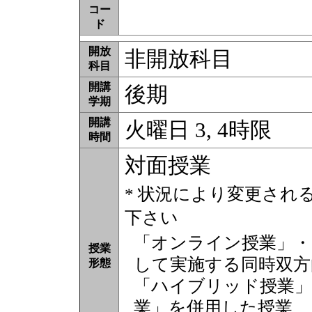
コー
ド
開放
非開放科目
科目
開講
後期
学期
開講
火曜日 3, 4時限
時間
対面授業
* 状況により変更され
下さい
「オンライン授業」・
授業
して実施する同時双方
形態
「ハイブリッド授業」
業」を併用した授業