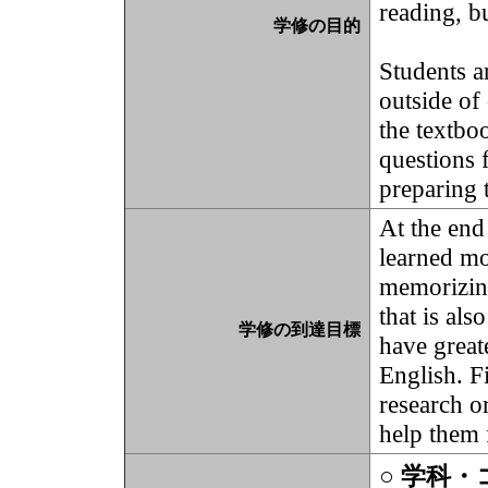
reading, b
学修の目的
Students a
outside of
the textbo
questions 
preparing t
At the end 
learned mo
memorizin
that is al
学修の到達目標
have great
English. F
research or
help them 
○ 学科