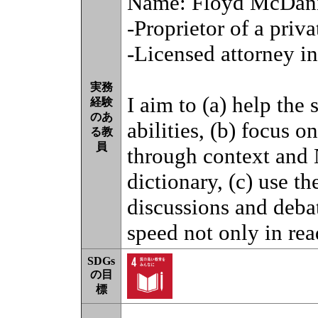
Name: Floyd McDani
-Proprietor of a priv
-Licensed attorney i
実務
I aim to (a) help the
経験
のあ
abilities, (b) focus 
る教
員
through context and
dictionary, (c) use t
discussions and debat
speed not only in rea
SDGs
の目
標