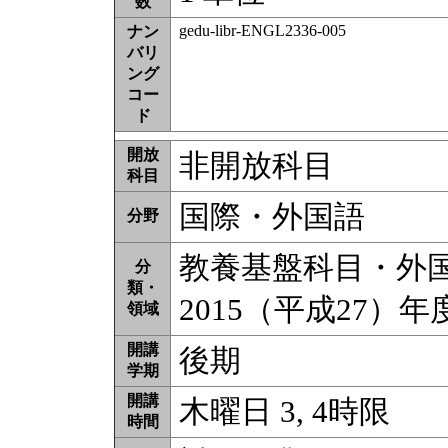
数
gedu-libr-ENGL2336-005
ナン
バリ
ング
コー
ド
開放
非開放科目
科目
国際・外国語
分野
教養基盤科目・外国語
分
類・
2015（平成27）
領域
開講
後期
学期
開講
木曜日 3, 4時限
時間