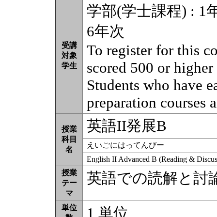
学部(学士課程) : 1年
6年次
受講
To register for this 
対象
scored 500 or higher
学生
Students who have e
preparation courses a
英語II発展B
授業
科目
えいごにはってんびー
名
English II Advanced B (Reading & Discus
授業
英語での読解と討
テー
マ
単位
1 単位