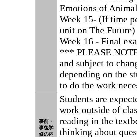
Emotions of Animal
Week 15- (If time p
unit on The Future)
Week 16 - Final ex
*** PLEASE NOTE: T
and subject to chan
depending on the st
to do the work nece
Students are expect
work outside of cla
reading in the textb
事前・
事後学
thinking about ques
修の内