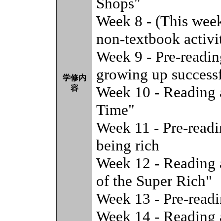
Shops"
Week 8 - (This week
non-textbook activit
Week 9 - Pre-reading
growing up success
学修内
Week 10 - Reading 
容
Time"
Week 11 - Pre-readi
being rich
Week 12 - Reading 
of the Super Rich"
Week 13 - Pre-readi
Week 14 - Reading 