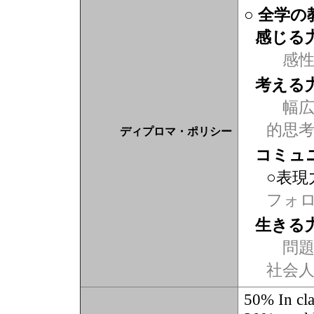
○ 全学
感じる
感
考える
幅広
的思
ディプロマ・ポリシー
コミュ
○表現
フォ
生きる
問題
社会
50% In cla