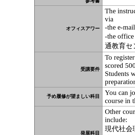
参考書
The instru
via
-the e-mai
オフィスアワー
-the offic
通教育セ
To register
scored 500
受講要件
Students 
preparation
You can jo
予め履修が望ましい科目
course in t
Other cour
include:
現代社会
発展科目