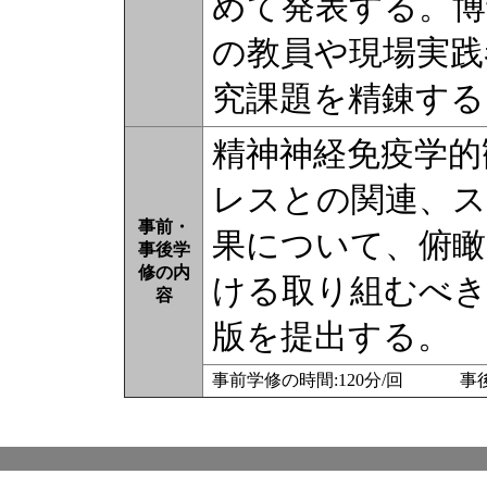
めて発表する。博
の教員や現場実践
究課題を精錬する
精神神経免疫学的
レスとの関連、ス
事前・
果について、俯瞰
事後学
修の内
ける取り組むべき
容
版を提出する。
事前学修の時間:120分/回 事後学