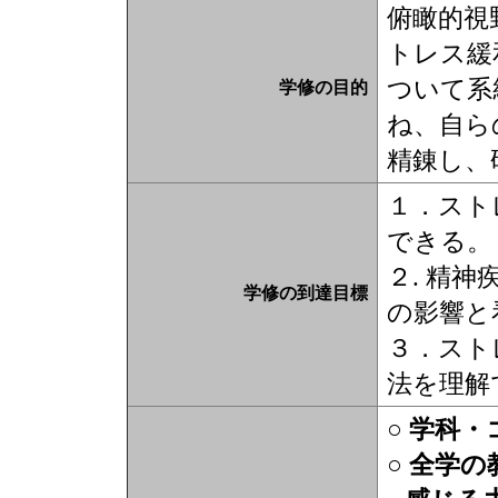
俯瞰的視
トレス緩
ついて系
学修の目的
ね、自ら
精錬し、
１．スト
できる。
２. 精
学修の到達目標
の影響と
３．スト
法を理
○ 学科
○ 全学