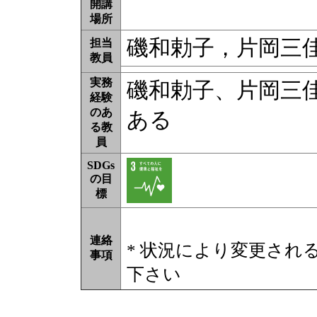
開講
場所
磯和勅子，片岡三佳
担当
教員
実務
磯和勅子、片岡三
経験
のあ
ある
る教
員
SDGs
の目
標
連絡
* 状況により変更され
事項
下さい