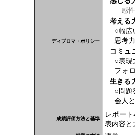
感じる
感
考える
○幅広
思考
ディプロマ・ポリシー
コミュ
○表現
フォ
生きる
○問題
会人
レポート
成績評価方法と基準
表内容と方