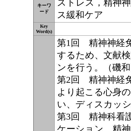
ストレス，精神神
キーワ
ード
ス緩和ケア
Key
Word(s)
第1回 精神神経
するため、文献
ンを行う。（磯和
第2回 精神神経
より起こる心身の
い、ディスカッシ
第3回 精神科看
ケーション、精神