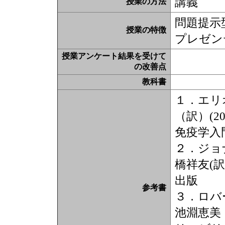
講義
授業の方法
問題提示
授業の特徴
プレゼン
授業アンケート結果を受けて
の改善点
教科書
１．エリ
（訳）(
免疫学入
２．ジョ
橋祥友(訳
出版
参考書
３．ロバ
池淵恵美