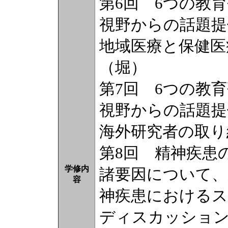
第6回 6つの教
視野からの話題
地域医療と保健医
（堀）
第7回 6つの教
視野からの話題
海外研究者の取り
第8回 精神疾患
学修内
諸要因について、
容
神疾患における
ディスカッション