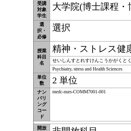
受講
大学院(博士課程・博
対象
学生
選
選択
択・
必修
精神・ストレス健
授業
科目
せいしんすとれすけんこうかがくと
名
Psychiatry, stress and Health Sciences
単位
2 単位
数
medc-nurs-COMM7001-001
ナン
バリ
ング
コー
ド
開放