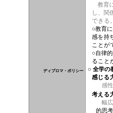
教育に
し、関
できる
○教育
感を持
ことが
○自律
ること
○ 全学
ディプロマ・ポリシー
感じる
感
考える
幅広
的思