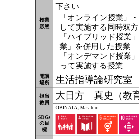
下さい
「オンライン授業」・
授業
して実施する同時双方
形態
「ハイブリッド授業」
業」を併用した授業
「オンデマンド授業」
って実施する授業
開講
生活指導論研究室
場所
大日方 真史（教
担当
教員
OBINATA, Masafumi
SDGs
の目
標