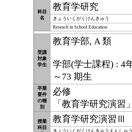
教育学研究
科目
名
きょういくがくけんきゅう
Reseach in School Education
教育学部, A 類
受講
対象
学部(学士課程) : 4
学生
～73 期生
卒業
必修
要件
の種
「教育学研究演習
別
教育学研究演習Ⅲ
授業
科目
きょういくがくけんきゅうえんしゅ