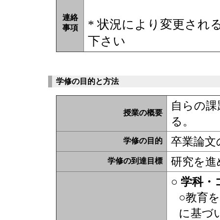
連絡
* 状況により変更され
事項
下さい
学修の目的と方法
自らの課
授業の概要
る。
卒業論文
学修の目的
研究を進
学修の到達目標
○ 学科
○教育
に基づ