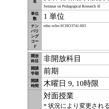
名
Seminar on Pedagogical Research Ⅲ
単位
1 単位
数
educ-scho-SCHO3741-003
ナン
バリ
ング
コー
ド
開放
非開放科目
科目
開講
前期
学期
開講
木曜日 9, 10時限
時間
対面授業
* 状況により変更され