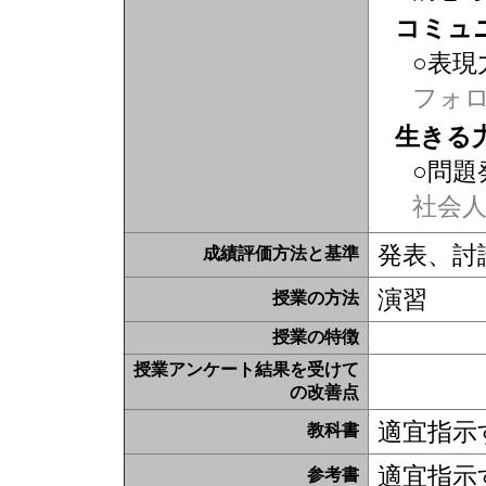
コミュ
○表現
フォ
生きる
○問題
社会
発表、討
成績評価方法と基準
演習
授業の方法
授業の特徴
授業アンケート結果を受けて
の改善点
適宜指示
教科書
適宜指示
参考書