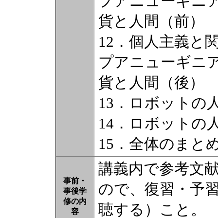
プアニューギニ
貨と人間（前）
12．個人主義と
プアニューギニ
貨と人間（後）
13．ロボットの
14．ロボットの
15．全体のまと
講義内で参考文
事前・
ので、復習・予
事後学
修の内
聴する）こと。
容