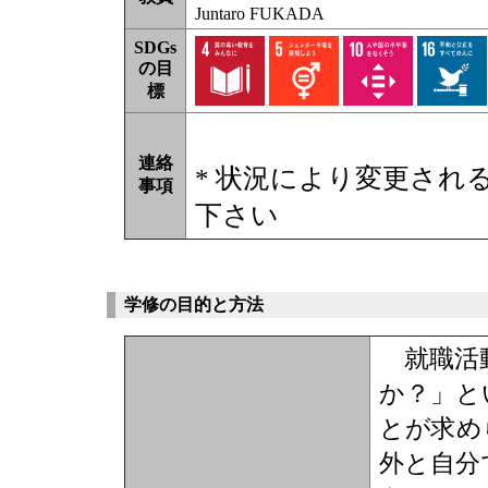
Juntaro FUKADA
SDGs
の目
標
連絡
* 状況により変更され
事項
下さい
学修の目的と方法
就職活動
か？」と
とが求め
外と自分