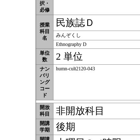
択・
必修
民族誌Ｄ
授業
科目
みんぞくし
名
Ethnography D
単位
2 単位
数
humn-cult2120-043
ナン
バリ
ング
コー
ド
開放
非開放科目
科目
開講
後期
学期
開講