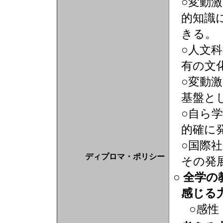
○変動
的知識
きる。
○人文
有の文
○変動
基盤と
○自ら
的確に
○国際
ディプロマ・ポリシー
その発
○ 全学
感じる
○感性