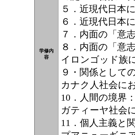
５．近現代日本
６．近現代日本
７．内面の「意
８．内面の「意
学修内
イロンゴッド族
容
９・関係として
カナク人社会に
10．人間の境界
ガティーヤ社会
11．個人主義と