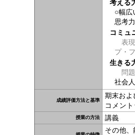
考える
○幅広
思考
コミュ
表現力
プ・
生きる
問題
社会
期末およ
成績評価方法と基準
コメントシ
講義
授業の方法
その他、
授業の特徴