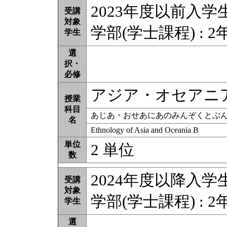
2023年度以前入学
受講
対象
学部(学士課程) : 2
学生
選
択・
必修
アジア・オセアニ
授業
科目
あじあ・おせあにあのみんぞくとぶ
名
Ethnology of Asia and Oceania B
単位
2 単位
数
2024年度以降入学
受講
対象
学部(学士課程) : 2
学生
選