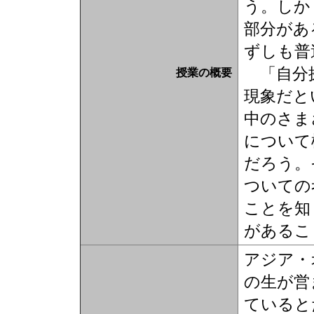
う。しか
部分があ
ずしも普
「自分探
授業の概要
現象だと
中のさま
について
だろう。
ついての
ことを知
があるこ
アジア・
の生が営
ていると