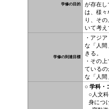
が存在し
学修の目的
は、様々
り、その
いて考え
・アジア
な「人間
きる。
学修の到達目標
・その上
ているの
な「人間
○ 学科
○人文
身につ