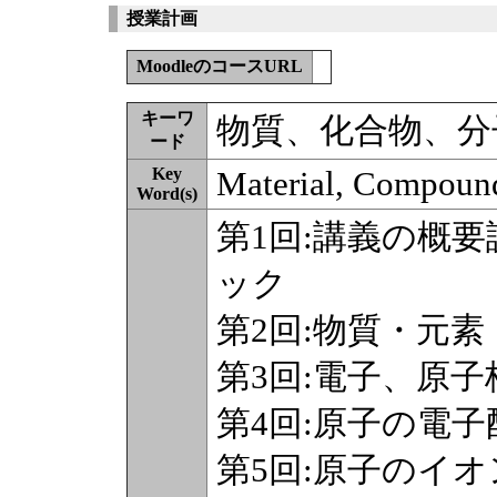
授業計画
MoodleのコースURL
キーワ
物質、化合物、分
ード
Key
Material, Compoun
Word(s)
第1回:講義の概
ック
第2回:物質・元
第3回:電子、原
第4回:原子の電
第5回:原子のイ