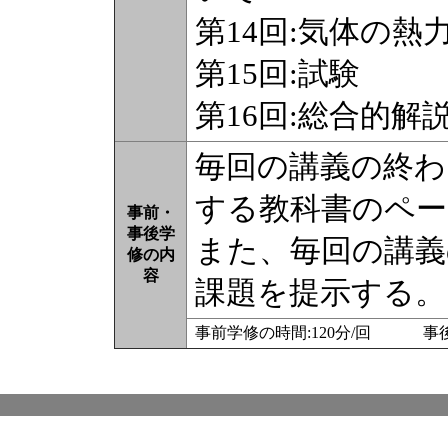
第14回:気体の
第15回:試験
第16回:総合的解
毎回の講義の終わ
する教科書のペー
事前・
事後学
また、毎回の講
修の内
容
課題を提示する。
事前学修の時間:120分/回 事後学