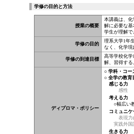
学修の目的と方法
本講義は、化
授業の概要
解に必要な基
学生が理解で
理系大学1年
学修の目的
なく、化学現
高等学校化学
学修の到達目標
解、習得する
○ 学科・コ
○ 全学の教育
感じる力
感性
考える力
○幅広い
ディプロマ・ポリシー
コミュニケ
表現力(
実践外国
生きる力