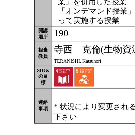
業」を併用した授業
「オンデマンド授業」
って実施する授業
190
開講
場所
寺西 克倫(生物資
担当
教員
TERANISHI, Katsunori
SDGs
の目
標
連絡
* 状況により変更され
事項
下さい