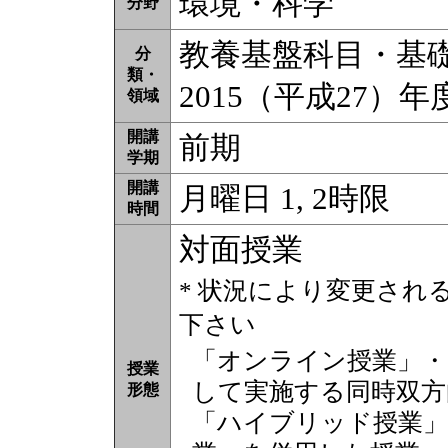
環境・科学
分野
教養基盤科目・基礎教
分
類・
2015（平成27）
領域
開講
前期
学期
開講
月曜日 1, 2時限
時間
対面授業
* 状況により変更され
下さい
「オンライン授業」・
授業
して実施する同時双方
形態
「ハイブリッド授業」