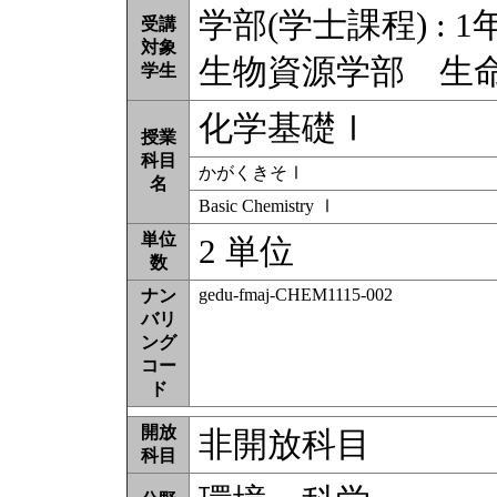
学部(学士課程) : 1
受講
対象
生物資源学部 生
学生
化学基礎Ⅰ
授業
科目
かがくきそⅠ
名
Basic Chemistry Ⅰ
単位
2 単位
数
gedu-fmaj-CHEM1115-002
ナン
バリ
ング
コー
ド
開放
非開放科目
科目