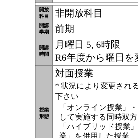
開放
非開放科目
科目
開講
前期
学期
月曜日 5, 6時限
開講
時間
R6年度から曜日
対面授業
* 状況により変更され
下さい
「オンライン授業」・
授業
して実施する同時双方
形態
「ハイブリッド授業」
業」を併用した授業