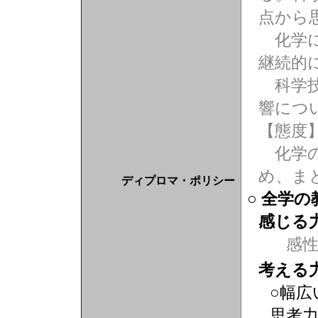
点から
化学に
継続的
科学技
響につ
【態度
化学の
め、ま
ディプロマ・ポリシー
○ 全学
感じる
感
考える
○幅広
思考