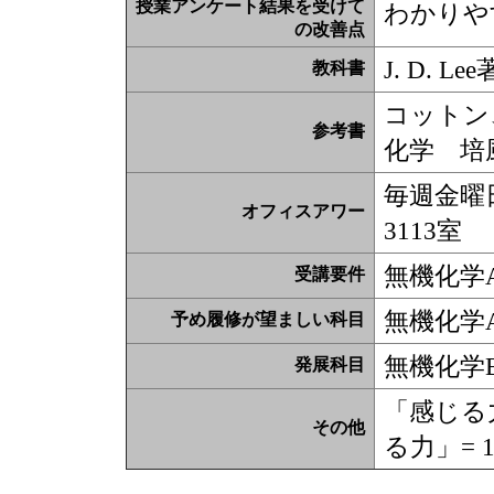
授業アンケート結果を受けて
わかりや
の改善点
J. D.
教科書
コットン
参考書
化学 培
毎週金曜日
オフィスアワー
3113室
無機化学
受講要件
無機化学
予め履修が望ましい科目
無機化学
発展科目
「感じる力
その他
る力」= 