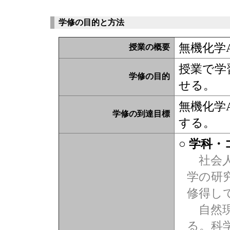
学修の目的と方法
無機化学
授業の概要
授業で学
学修の目的
せる。
無機化学
学修の到達目標
する。
○ 学科
社会人
学の研
修得し
自然現
る。科