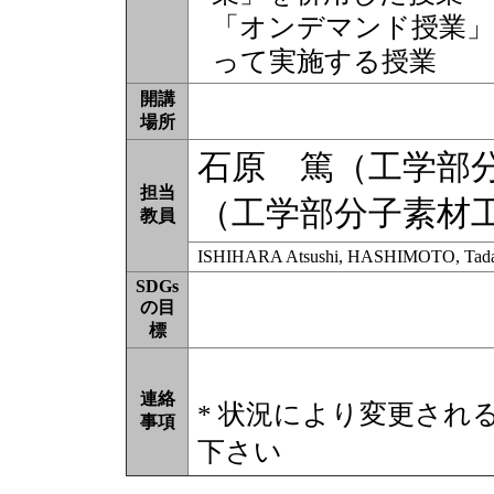
「オンデマンド授業」
って実施する授業
開講
場所
石原 篤（工学部
担当
（工学部分子素材
教員
ISHIHARA Atsushi, HASHIMOTO, Tada
SDGs
の目
標
連絡
* 状況により変更され
事項
下さい