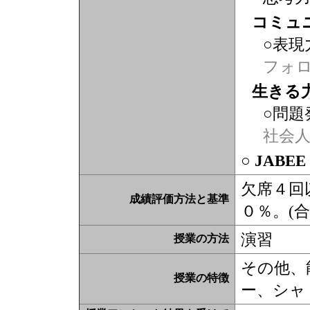
コミュ
○表現
フォ
生きる
○問題
社会
○ JABE
欠席４回
成績評価方法と基準
０％。(合
演習
授業の方法
その他、
授業の特徴
ー、シャ