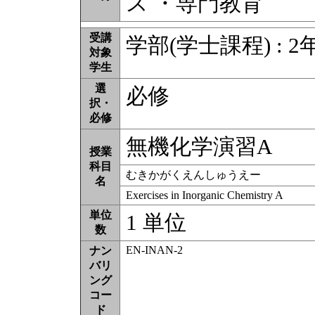
ス ・専門教育
受講
学部(学士課程) : 2
対象
学生
選
必修
択・
必修
無機化学演習A
授業
科目
むきかがくえんしゅうえー
名
Exercises in Inorganic Chemistry A
単位
1 単位
数
EN-INAN-2
ナン
バリ
ング
コー
ド