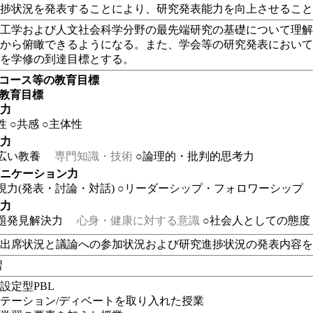
進捗状況を発表することにより、研究発表能力を向上させるこ
、工学および人文社会科学分野の最先端研究の基礎について理
野から俯瞰できるようになる。また、学会等の研究発表におい
とを学修の到達目標とする。
・コース等の教育目標
の教育目標
る力
性
○共感
○主体性
る力
広い教養
専門知識・技術
○論理的・批判的思考力
ュニケーション力
現力(発表・討論・対話)
○リーダーシップ・フォロワーシップ
る力
題発見解決力
心身・健康に対する意識
○社会人としての態度
の出席状況と議論への参加状況および研究進捗状況の発表内容
習
設定型PBL
テーション/ディベートを取り入れた授業