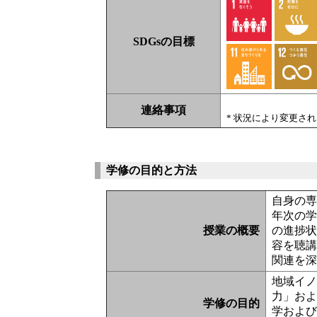
SDGsの目標
連絡事項
* 状況により変更さ
学修の目的と方法
自身の
年次の
授業の概要
の進捗
容を聴
関連を
地域イ
力」お
学修の目的
学およ