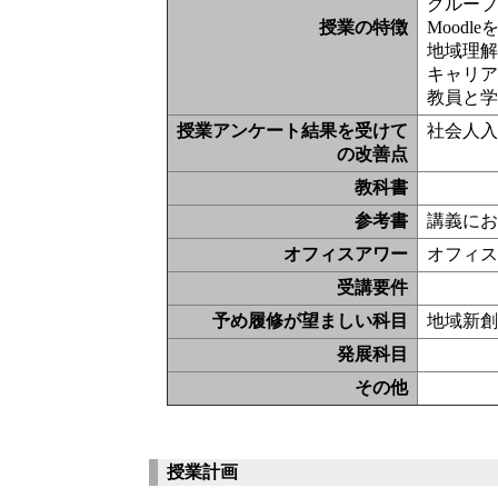
グルー
授業の特徴
Moodl
地域理
キャリ
教員と
授業アンケート結果を受けて
社会人
の改善点
教科書
参考書
講義に
オフィスアワー
オフィ
受講要件
予め履修が望ましい科目
地域新
発展科目
その他
授業計画