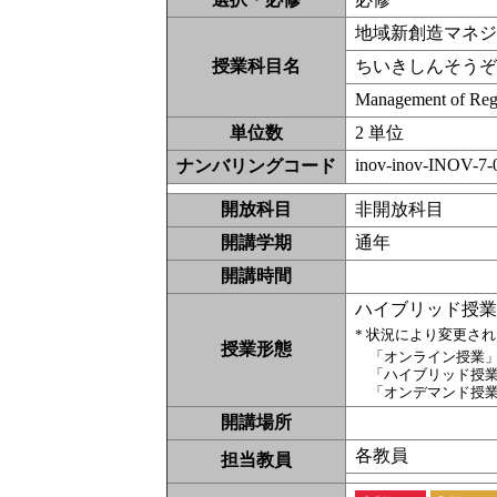
地域新創造マネジ
授業科目名
ちいきしんそう
Management of Reg
単位数
2 単位
inov-inov-INOV-7-
ナンバリングコード
開放科目
非開放科
開講学期
通年
開講時間
ハイブリッド授
* 状況により変更さ
授業形態
「オンライン授業
「ハイブリッド授
「オンデマンド授
開講場所
各教員
担当教員