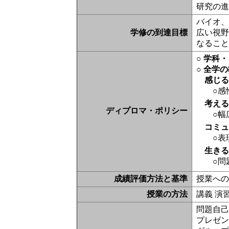
研究の
バイオ
学修の到達目標
広い視
なるこ
○ 学科
○ 全学
感じ
○感
考え
ディプロマ・ポリシー
○幅
コミ
○表
生き
○問
成績評価方法と基準
授業へ
授業の方法
講義 演
問題自己
プレゼン