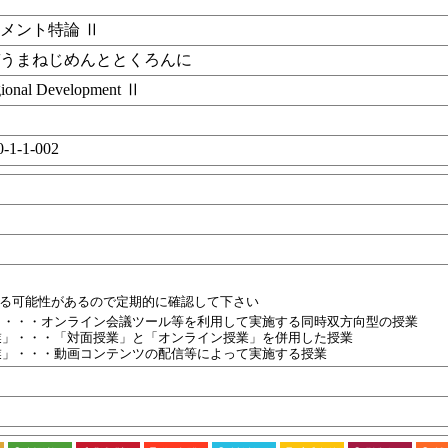
メント特論 Ⅱ
ぞうまねじめんととくろんに
ional Development Ⅱ
0-1-1-002
目
業
れる可能性があるので定期的に確認して下さい
」・・・オンライン会議ツール等を利用して実施する同時双方向型の授業
業」・・・「対面授業」と「オンライン授業」を併用した授業
業」・・・動画コンテンツの配信等によって実施する授業