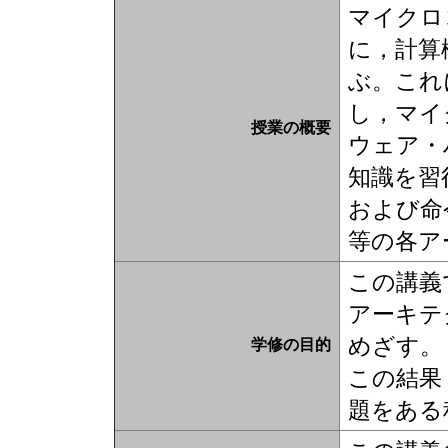
マイクロ
に，計算
ぶ。これ
し，マイ
授業の概要
ウェア・
知識を習
および命
等の各ア
この講義
アーキテ
めざす。
学修の目的
この結果
題をある