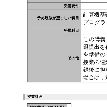
受講要件
計算機基
予め履修が望ましい科目
プログラ
発展科目
この講義
題提出を
を準備の
その他
授業の連
録後に担
場合は，
授業計画
MoodleのコースURL