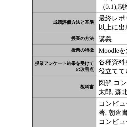
(0.1)
最終レポ
成績評価方法と基準
以上に出
講義
授業の方法
Moodl
授業の特徴
各種資料
授業アンケート結果を受けて
の改善点
役立てて
図解 コ
教科書
太郎, 森
コンピュ
著, 朝倉
コンピュ