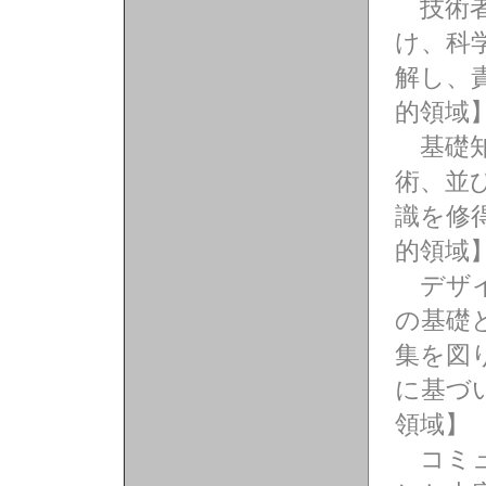
技術者
け、科
解し、
的領域
基礎知
術、並
識を修
的領域
デザイ
の基礎
集を図
に基づ
領域】
コミュ