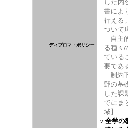
した内
書によ
行える
ついて
自主的
ディプロマ・ポリシー
る種々
ている
要であ
制約下
野の基
した課
でにま
域】
○ 全学