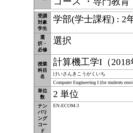
コース ・専門教育
受講
学部(学士課程) : 2
対象
学生
選
選択
択・
必修
計算機工学I（201
授業
科目
けいさんきこうがくいち
名
Computer Engineering I (for students enro
単位
2 単位
数
EN-ECOM-3
ナン
バリ
ング
コー
ド