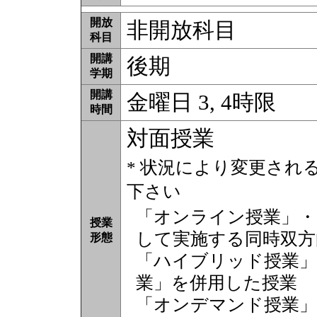
開放
非開放科目
科目
開講
後期
学期
開講
金曜日 3, 4時限
時間
対面授業
* 状況により変更され
下さい
「オンライン授業」・
授業
して実施する同時双方
形態
「ハイブリッド授業」
業」を併用した授業
「オンデマンド授業」