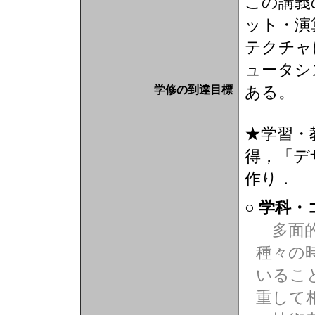
この講義
ット・演
テクチャ
ュータシ
ある。
学修の到達目標
★学習・
得，「デ
作り．
○ 学科
多面的
種々の
いるこ
重して