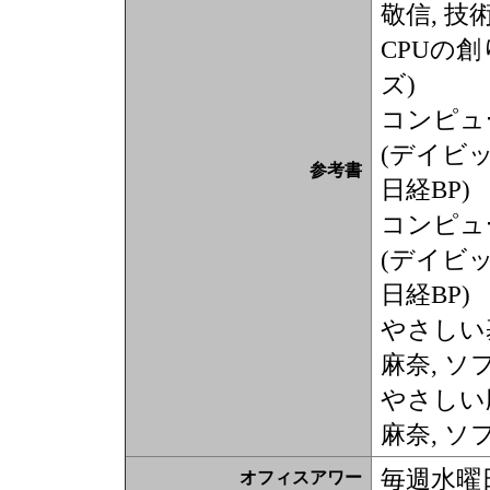
敬信, 技
CPUの創
ズ)
コンピュータ
(デイビッ
参考書
日経BP)
コンピュータ
(デイビッ
日経BP)
やさしい基
麻奈, 
やさしい応
麻奈, 
毎週水曜日1
オフィスアワー