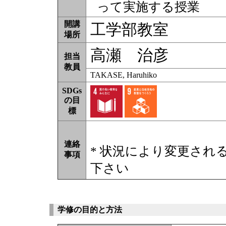
って実施する授業
開講
工学部教室
場所
高瀬 治彦
担当
教員
TAKASE, Haruhiko
SDGs
の目
標
連絡
* 状況により変更され
事項
下さい
学修の目的と方法