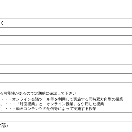
Ｃ
がく
目
れる可能性があるので定期的に確認して下さい
」・・・オンライン会議ツール等を利用して実施する同時双方向型の授業
業」・・・「対面授業」と「オンライン授業」を併用した授業
業」・・・動画コンテンツの配信等によって実施する授業
学部）