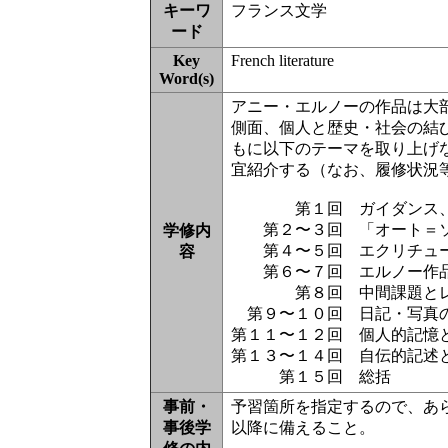
キーワ
フランス文学
ード
Key
French literature
Word(s)
アニー・エルノーの作品は大
側面、個人と歴史・社会の結
もに以下のテーマを取り上げ
宜紹介する（なお、履修状況
第１回 ガイダンス、ア
第２〜３回 「オート＝ソ
学修内
第４〜５回 エクリチュー
容
第６〜７回 エルノー作品
第８回 中間課題とレポ
第９〜１０回 日記・写真
第１１〜１２回 個人的記憶
第１３〜１４回 自伝的記述
第１５回 総括
事前・
予習箇所を指定するので、あ
事後学
以降に備えること。