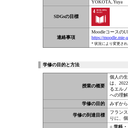
YOKOTA, Yuya
SDGsの目標
Moodleコース
連絡事項
https://moodle.mie
* 状況により変更さ
学修の目的と方法
個人の
は、20
授業の概要
るエル
への理
学修の目的
みずか
フラン
学修の到達目標
りに、
○ 学科