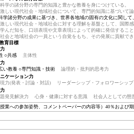
科学の諸分野の専門的知識と豊かな教養を身につけている。
激しい現代社会・地域社会について、専門的知識に基づいて論
科学諸分野の成果に基づき、世界各地域の固有の文化に関して
激しい現代社会・地域社会に対する理解を基盤として、国際感
学んだ知を、口頭表現や文章表現によって的確に発信すること
社会と地域社会の一員という自覚をもち、その発展に貢献でき
の教育目標
る力
性
○共感
主体性
る力
広い教養
○専門知識・技術
論理的・批判的思考力
ュニケーション力
力(発表・討論・対話)
リーダーシップ・フォロワーシップ
る力
題発見解決力
心身・健康に対する意識
社会人としての態
授業への参加姿勢、コメントペーパーの内容等）40％および期