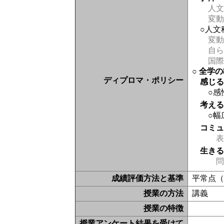
人文
変動
○人文
変動
自ら
国際
○ 全学
ディプロマ・ポリシー
感じ
○感
考え
○幅
コミ
表現
生き
問
成績評価方法と基準
平常点（
授業の方法
講義
授業の特徴
授業アンケート結果を受けて