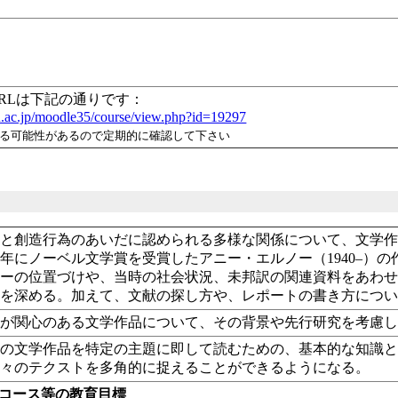
のURLは下記の通りです：
-u.ac.jp/moodle35/course/view.php?id=19297
れる可能性があるので定期的に確認して下さい
生と創造行為のあいだに認められる多様な関係について、文学
22年にノーベル文学賞を受賞したアニー・エルノー（1940–
ノーの位置づけや、当時の社会状況、未邦訳の関連資料をあわ
解を深める。加えて、文献の探し方や、レポートの書き方につ
らが関心のある文学作品について、その背景や先行研究を考慮
スの文学作品を特定の主題に即して読むための、基本的な知識
個々のテクストを多角的に捉えることができるようになる。
・コース等の教育目標