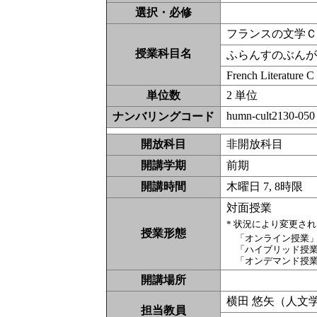
選択・必修
フランスの文学
授業科目名
ふらんすのぶん
French Literature C
単位数
2 単位
humn-cult2130-050
ナンバリングコード
開放科目
非開放科
開講学期
前期
開講時間
木曜日 7, 8時限
対面授業
* 状況により変更さ
授業形態
「オンライン授業
「ハイブリッド授
「オンデマンド授
開講場所
横田 悠矢（人文
担当教員