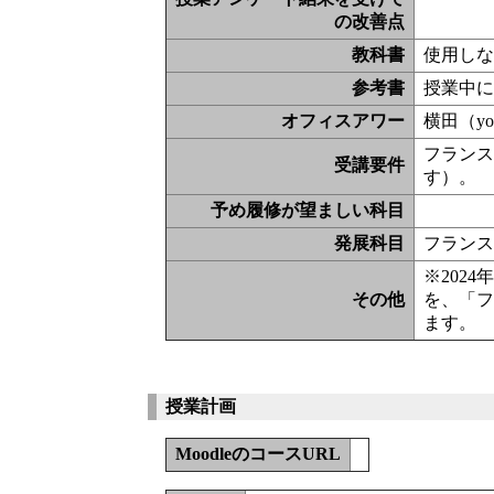
の改善点
教科書
使用し
参考書
授業中
オフィスアワー
横田（yo
フラン
受講要件
す）。
予め履修が望ましい科目
発展科目
フラン
※202
その他
を、「
ます。
授業計画
MoodleのコースURL