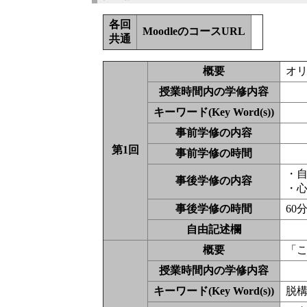
各回
MoodleのコースURL
共通
概要
オ
授業時間内の学修内容
キーワード(Key Word(s))
事前学修の内容
第1回
事前学修の時間
・
事後学修の内容
・
事後学修の時間
60
自由記述欄
概要
「
授業時間内の学修内容
キーワード(Key Word(s))
脱構築