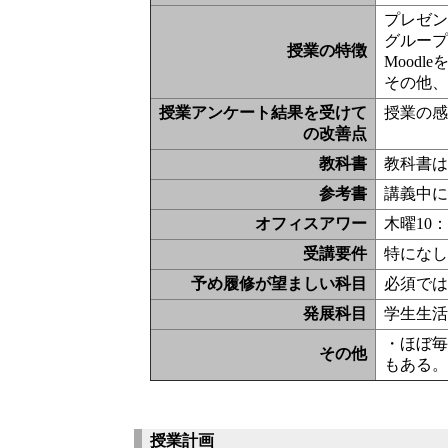
プレゼン
グルー
授業の特徴
Moodl
その他
授業アンケート結果を受けて
授業の
の改善点
教科書
教科書
参考書
講義中
オフィスアワー
木曜10
受講要件
特にな
予め履修が望ましい科目
必須で
発展科目
学生生
・ほぼ
その他
もある
授業計画