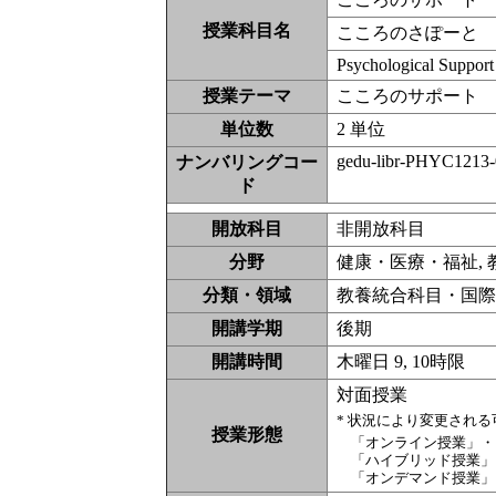
授業科目名
こころのさぽーと
Psychological Support
授業テーマ
こころのサポート
単位数
2 単位
gedu-libr-PHYC1213
ナンバリングコー
ド
開放科目
非開放科目
分野
健康・医療・福祉,
分類・領域
教養統合科目・国際理
開講学期
後期
開講時間
木曜日 9, 10時限
対面授業
* 状況により変更され
授業形態
「オンライン授業」・
「ハイブリッド授業」
「オンデマンド授業」