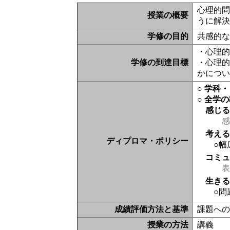
心理的
授業の概要
うに解
学修の目的
共感的
・心理
学修の到達目標
・心理
かにつ
○ 学科
○ 全学
感じ
感
考え
ディプロマ・ポリシー
○幅
コミ
表現
生き
○問
成績評価方法と基準
課題への
授業の方法
講義