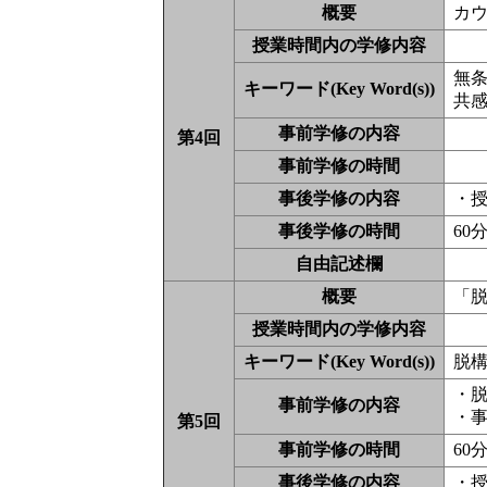
概要
カ
授業時間内の学修内容
無条件
キーワード(Key Word(s))
共感的
事前学修の内容
第4回
事前学修の時間
事後学修の内容
・
事後学修の時間
60
自由記述欄
概要
「
授業時間内の学修内容
キーワード(Key Word(s))
脱構築
・
事前学修の内容
・
第5回
事前学修の時間
60
事後学修の内容
・