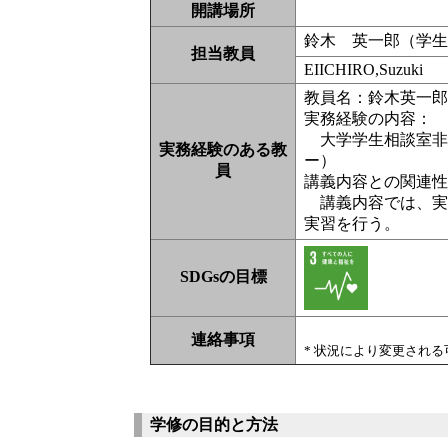
開講場所
鈴木 英一郎（学
担当教員
EIICHIRO,Suzuki
教員名：鈴木英一
実務経験の内容：
大学学生相談室非
実務経験のある教
ー）
員
講義内容との関連
講義内容では、実
実習を行う。
SDGsの目標
連絡事項
* 状況により変更され
学修の目的と方法