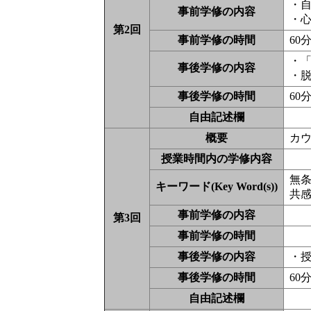
・
事前学修の内容
・
第2回
事前学修の時間
60
・
事後学修の内容
・
事後学修の時間
60
自由記述欄
概要
カ
授業時間内の学修内容
無条件
キーワード(Key Word(s))
共感的
事前学修の内容
第3回
事前学修の時間
事後学修の内容
・
事後学修の時間
60
自由記述欄