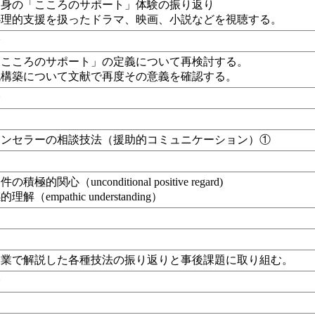
自身の「こころのサポート」体験の振り返り
心理的支援を扱ったドラマ、映画、小説などを視聴する。
分
「こころのサポート」の定義について再検討する。
脱構築について文献で再度その意義を確認する。
分
ウンセラーの相談技法（援助的コミュニケーション）①
の積極的関心（unconditional positive regard)
理解（empathic understanding）
授業で解説した各種技法の振り返りと事後課題に取り組む。
分