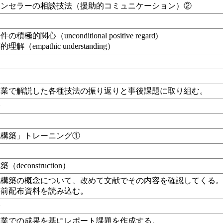
ウンセラーの相談技法（援助的コミュニケーション）②
の積極的関心（unconditional positive regard)
理解（empathic understanding）
授業で解説した各種技法の振り返りと事後課題に取り組む。
分
脱構築」トレーニング①
（deconstruction）
脱構築の概念について、改めて文献でその内容を確認してくる
事前配布資料を読み込む。
分
授業での成果を基にレポート課題を作成する。