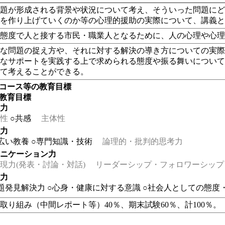
問題が形成される背景や状況について考え、そういった問題に
決を作り上げていくのか等の心理的援助の実際について、講義
な態度で人と接する市民・職業人となるために、人の心理や心
的な問題の捉え方や、それに対する解決の導き方についての実
的なサポートを実践する上で求められる態度や振る舞いについ
いて考えることができる。
・コース等の教育目標
の教育目標
る力
性
○共感
主体性
る力
広い教養
○専門知識・技術
論理的・批判的思考力
ュニケーション力
力(発表・討論・対話)
リーダーシップ・フォロワーシップ
る力
題発見解決力
○心身・健康に対する意識
○社会人としての態度
取り組み（中間レポート等）40％、期末試験60％、計100％。