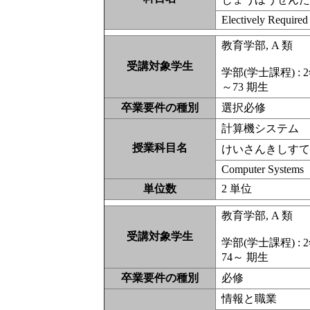
Electively Required
教育学部, A 類
受講対象学生
学部(学士課程) : 2
～73 期生
卒業要件の種別
選択必修
計算機システム
授業科目名
けいさんきしす
Computer Systems
単位数
2 単位
教育学部, A 類
受講対象学生
学部(学士課程) : 2
74～ 期生
卒業要件の種別
必修
情報と職業