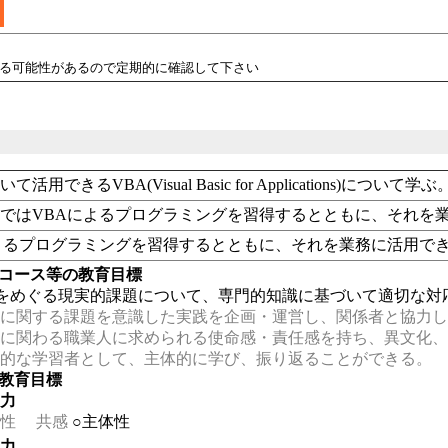
れる可能性があるので定期的に確認して下さい
活用できるVBA(Visual Basic for Applications)について学ぶ
ではVBAによるプログラミングを習得するとともに、それを
よるプログラミングを習得するとともに、それを業務に活用で
・コース等の教育目標
をめぐる現実的課題について、専門的知識に基づいて適切な対
に関する課題を意識した実践を企画・運営し、関係者と協力し
に関わる職業人に求められる使命感・責任感を持ち、異文化、
的な学習者として、主体的に学び、振り返ることができる。
の教育目標
る力
性
共感
○主体性
る力