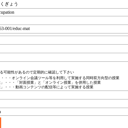
ょくぎょう
cupation
3-001/educ-mat
目
れる可能性があるので定期的に確認して下さい
」・・・オンライン会議ツール等を利用して実施する同時双方向型の授業
業」・・・「対面授業」と「オンライン授業」を併用した授業
業」・・・動画コンテンツの配信等によって実施する授業
a