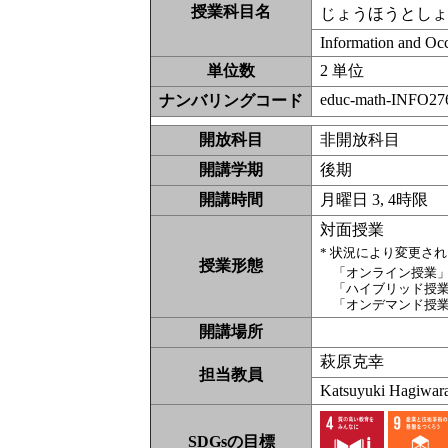
授業科目名
じょうほうとし
Information and Oc
単位数
2 単位
educ-math-INFO276
ナンバリングコード
開放科目
非開放科
開講学期
後期
開講時間
月曜日 3, 4時限
対面授業
* 状況により変更さ
授業形態
「オンライン授業
「ハイブリッド授
「オンデマンド授
開講場所
萩原克幸
担当教員
Katsuyuki Hagiwar
SDGsの目標