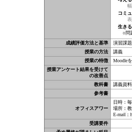
幅
コミ
表現
生き
○問
成績評価方法と基準
演習課
授業の方法
講義
授業の特徴
Moodl
授業アンケート結果を受けて
の改善点
教科書
講義資
参考書
日時：毎週
オフィスアワー
場所：教
E-mail：h
受講要件