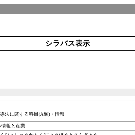
シラバス表示
導法に関する科目(A類)・情報
/情報と産業
くひっしゅうかもく/じょうほうとさんぎょう