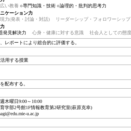
広い教養
○専門知識・技術
○論理的・批判的思考力
ュニケーション力
力(発表・討論・対話)
リーダーシップ・フォロワーシップ
る力
題発見解決力
心身・健康に対する意識
社会人としての態度
題、レポートにより総合的に評価する。
eを活用する授業
料を配布する。
木曜日9:00～10:00
育学部2号館1F情報教育第2研究室(萩原克幸)
agi@edu.mie-u.ac.jp