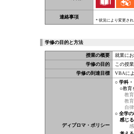
連絡事項
* 状況により変更さ
学修の目的と方法
授業の概要
就業において
学修の目的
この授業
学修の到達目標
VBAに
○ 学科
○教育
教育
教育
自律
○ 全学
感じ
ディプロマ・ポリシー
感
考え