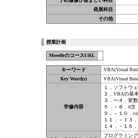
予め履修が望ましい科目
発展科目
その他
授業計画
MoodleのコースURL
VBA(Visual Basic
キーワード
Key Word(s)
VBA(Visual Basic
１．ソフトウ
２．VBAの基
３．ー４．変
学修内容
５．－８．if文・
９．－１０．call
１１．－１３
１４．－１６
プログラミン