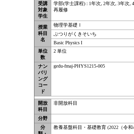
受講
学部(学士課程) : 1年次, 2年次, 3年次,
対象
再履修
学生
物理学基礎Ⅰ
授業
科目
ぶつりがくきそいち
名
Basic Physics I
単位
2 単位
数
gedu-fmaj-PHYS1215-005
ナン
バリ
ング
コー
ド
開放
非開放科目
科目
分野
分
教養基盤科目・基礎教育 (2022（令和
類・