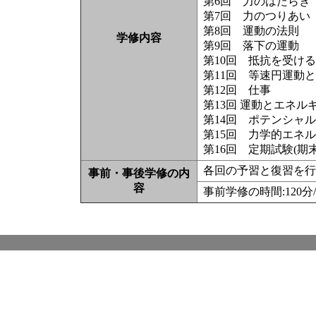
第6回 力のはたらき
第7回 力のつりあい
第8回 運動の法則
学修内容
第9回 落下の運動
第10回 抵抗を受け
第11回 等速円運動
第12回 仕事
第13回 運動とエネル
第14回 ポテンシャ
第15回 力学的エネ
第16回 定期試験(期
各回の予習と復習を行
事前・事後学修の内
容
事前学修の時間:120