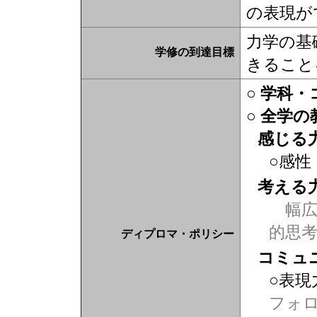
の表現が
力学の基
学修の到達目標
きること
○ 学科
○ 全学
感じる
○感性
考える
幅広
的思
ディプロマ・ポリシー
コミュ
○表現
フォ