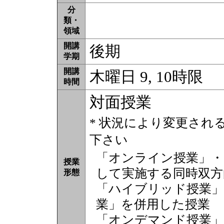
分
類・
領域
開講
後期
学期
開講
木曜日 9, 10時限
時間
対面授業
* 状況により変更され
下さい
「オンライン授業」・
授業
して実施する同時双方
形態
「ハイブリッド授業」
業」を併用した授業
「オンデマンド授業」