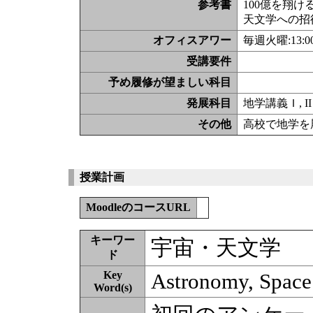
参考書
100億を翔け
天文学への招
オフィスアワー
毎週火曜:13:
受講要件
予め履修が望ましい科目
発展科目
地学講義Ｉ, II
その他
高校で地学を
授業計画
MoodleのコースURL
キーワー
宇宙・天文学
ド
Key
Astronomy, Space
Word(s)