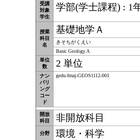
受講
学部(学士課程) : 1
対象
学生
基礎地学Ａ
授業
科目
きそちがくえい
名
Basic Geology A
単位
2 単位
数
gedu-fmaj-GEOS1112-001
ナン
バリ
ング
コー
ド
開放
非開放科目
科目
環境・科学
分野