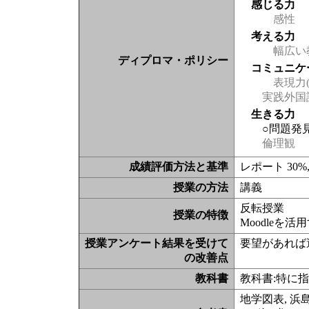
感じる力
感性
考える力
幅広い
ディプロマ・ポリシー
コミュニケ
表現力(
実践外国
生きる力
○問題発
倫理観
成績評価方法と基準
レポート 3
授業の方法
講義
反転授業
授業の特徴
Moodleを活
授業アンケート結果を受けて
要望があれば
の改善点
教科書
教科書:特に
地学図表, 浜