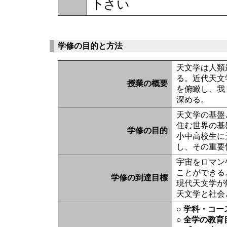
下さい
学修の目的と方法
天文学は人類
る。近代天文
授業の概要
を俯瞰し、我
深める。
天文学の基盤
住む世界の基
学修の目的
小中高校生に
し、その重要
宇宙をロマン
ことができる
学修の到達目標
現代天文学が
天文学と社会
○ 学科・コ
○ 全学の教育