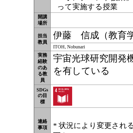
って実施する授業
開講
場所
伊藤 信成（教育
担当
教員
ITOH, Nobunari
実務
宇宙光球研究開発機
経験
のあ
を有している
る教
員
SDGs
の目
標
連絡
* 状況により変更され
事項